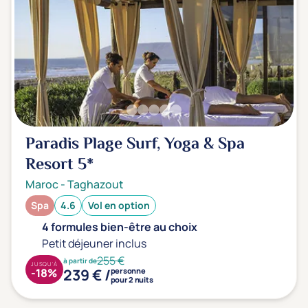
Transports & hébergement
Soins sans hébergement
(0)
Offre séjour + vol inclus
(0)
Paradis Plage Surf, Yoga & Spa
Resort
5*
Maroc
-
Taghazout
Spa
4.6
Vol en option
4 formules bien-être au choix
Petit déjeuner inclus
255 €
à partir de
JUSQU'À
239 € /
-18%
personne
pour 2 nuits