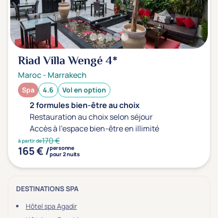
Riad Villa Wengé
4*
Maroc
-
Marrakech
Spa
4.6
Vol en option
2 formules bien-être au choix
Restauration au choix selon séjour
Accès à l'espace bien-être en illimité
170 €
à partir de
165 € /
personne
pour 2 nuits
DESTINATIONS SPA
Hôtel spa Agadir