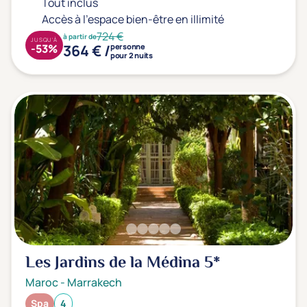
Tout inclus
Accès à l'espace bien-être en illimité
724 €
à partir de
JUSQU'À
364 € /
-53%
personne
pour 2 nuits
Les Jardins de la Médina
5*
Maroc
-
Marrakech
Spa
4