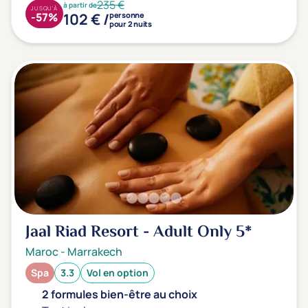
235 €
à partir de
JUSQU'À
102 € /
-57%
personne
pour 2 nuits
Jaal Riad Resort - Adult Only
5*
Maroc
-
Marrakech
Spa
3.3
Vol en option
2 formules bien-être au choix