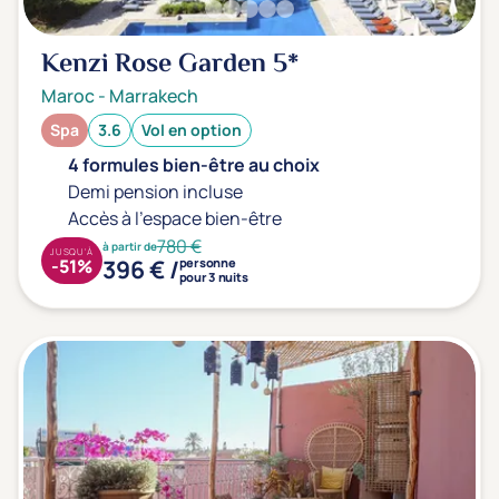
Kenzi Rose Garden
5*
Maroc
-
Marrakech
Spa
3.6
Vol en option
4 formules bien-être au choix
Demi pension incluse
Accès à l'espace bien-être
780 €
à partir de
JUSQU'À
396 € /
-51%
personne
pour 3 nuits