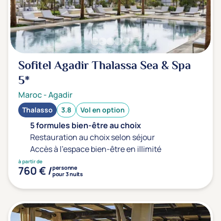
Sport
(0)
Yoga
(0)
Offres spéciales
Sofitel Agadir Thalassa Sea & Spa
Vente Flash & Promo
(0)
5*
Offres spéciales Solo
(0)
Maroc
-
Agadir
Thalasso
3.8
Vol en option
5 formules bien-être au choix
Distance de chez vous
Restauration au choix selon séjour
Établissements proches de chez moi
Accès à l'espace bien-être en illimité
à partir de
760 € /
personne
Km
pour 3 nuits