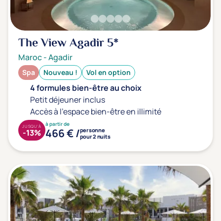
Type de séjour
The View Agadir
5*
Thalasso
Thermal Spa
Spa
Maroc
-
Agadir
Spa
Nouveau !
Vol en option
Thématiques bien-être
4 formules bien-être au choix
Accès à l'espace bien-être
(0)
Petit déjeuner inclus
Accès à l'espace bien-être en illimité
Massage, détente, Rituel du monde
(0)
à partir de
JUSQU'À
Remise en forme
(0)
466 € /
personne
-13%
pour 2 nuits
Beauté & anti-âge
(0)
Silhouette, Minceur
(0)
Gestion du stress / sommeil
(0)
Spécial dos
(0)
Prévention santé
(0)