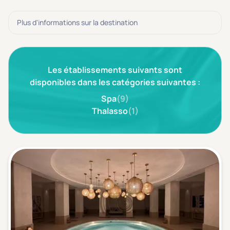
3 étoiles ***
(0)
Plus d'informations sur la destination
Note de nos clients
D'après notre partenaire Avis-Vérifiés
Parfait: 4.5+
(0)
Les établissements suivants sont
Excellent: 4+
(0)
disponibles dans les catégories suivantes :
Très bien: 3.5+
(0)
Spa
(9)
Thalasso
(1)
Envie de
Bord de mer
(0)
Ville
(0)
Montagne
(0)
Campagne
(0)