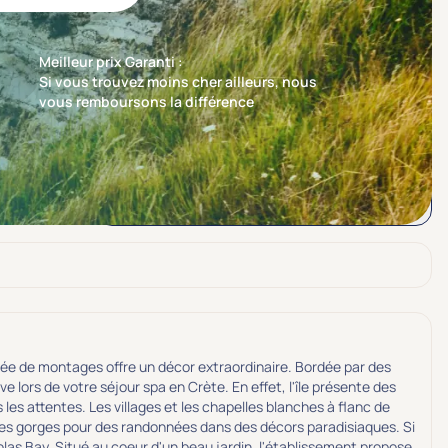
Meilleur prix Garanti :
Si vous trouvez moins cher ailleurs, nous
vous remboursons la différence
Trier par
Nos recommandations en premier
tourée de montages offre un décor extraordinaire. Bordée par des
lors de votre séjour spa en Crète. En effet, l'île présente des
es attentes. Les villages et les chapelles blanches à flanc de
les gorges pour des randonnées dans des décors paradisiaques. Si
olas Bay. Situé au coeur d'un beau jardin, l'établissement propose