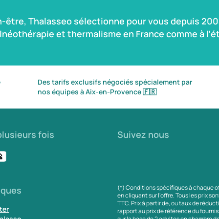
n-être, Thalasseo sélectionne pour vous depuis 2004
alnéothérapie et thermalisme en France comme à l’ét
é
Des tarifs exclusifs négociés spécialement par
nos équipes à Aix-en-Provence
🇫🇷
lusieurs fois
Suivez nous
(*) Conditions spécifiques à chaque o
iques
en cliquant sur l'offre. Tous les prix so
TTC. Prix à partir de, ou taux de réduc
ter
rapport au prix de référence du fournis
alasso
sur la base de 2 adultes en chambre do