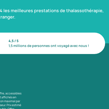
 les meilleures prestations de thalassothérapie,
ranger.
4,5 / 5
1,5 millions de personnes ont voyagé avec nous !
ffre, accessibles
nt affichés en
tion maximal par
seur. Prix estimé
uble. Offre