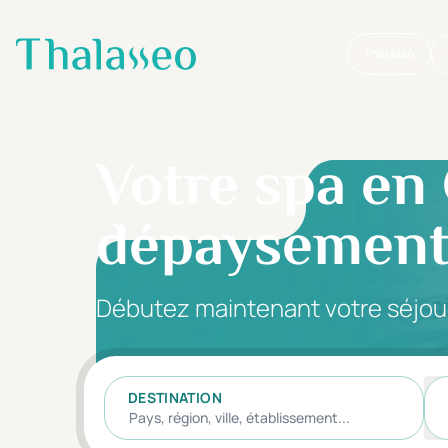
Thalasso
Aller au contenu principal
Votre spa en 
dépaysemen
Débutez maintenant votre séjou
DESTINATION