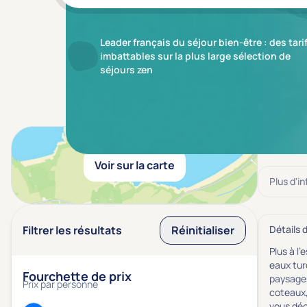
Leader français du séjour bien-être : des tari
imbattables sur la plus large sélection de
séjours zen
Aucun r
Voir sur la carte
Plus d'i
Filtrer les résultats
Réinitialiser
Détails 
Plus à l
eaux tur
Fourchette de prix
paysages
Prix par personne
coteaux,
vous déc