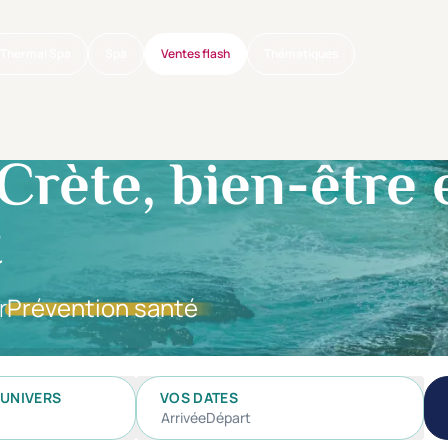
Thermal Spa
Spa
Ventes flash
Thématiques
Crète, bien-être e
t
r
Prévention santé
UNIVERS
VOS DATES
Arrivée
Départ