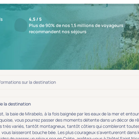
fs
4,5 / 5
Plus de 90% de nos 1,5 millions de voyageurs
recommandent nos séjours
ésultat
nformations sur la destination
de la destination
'est, la baie de Mirabelo, à la fois baignée par les eaux de la mer et en
quoise, vous pourrez passer des moments détente dans un décor de rêve 
 très variés, tantôt montagneux, tantôt côtiers qui combleront toutes l
 vous laisseront bouche bée. Les plus courageux s'aventureront dans 
idez de passer un séjour spa en Crète, arrêtez-vous à l'hôtel Saint Nic