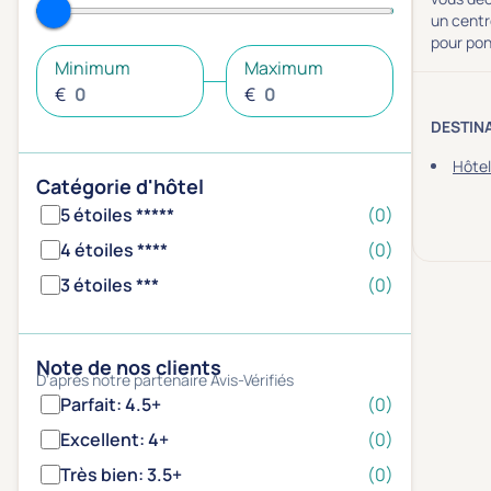
un centr
pour pon
Minimum
Maximum
€
€
DESTIN
Hôte
Catégorie d'hôtel
5 étoiles *****
(0)
4 étoiles ****
(0)
3 étoiles ***
(0)
Note de nos clients
D'après notre partenaire Avis-Vérifiés
Parfait: 4.5+
(0)
Excellent: 4+
(0)
Très bien: 3.5+
(0)