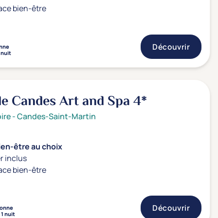
ace bien-être
Découvrir
nne
 nuit
de Candes Art and Spa
4*
ire
-
Candes-Saint-Martin
ien-être au choix
r inclus
ace bien-être
Découvrir
sonne
1 nuit