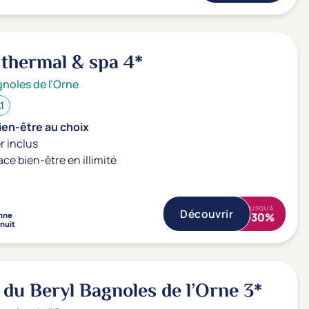
 thermal & spa
4*
noles de l'Orne
.1
ien-être au choix
r inclus
ace bien-être en illimité
JUSQU'À
Découvrir
nne
-30%
 nuit
 du Beryl Bagnoles de l’Orne
3*