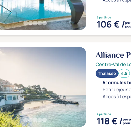
à partir de
106 € /
per
pou
Alliance 
Centre-Val de Lo
Thalasso
4.5
5 formules b
Petit déjeune
Accès à l'esp
à partir de
118 € /
pers
pour 