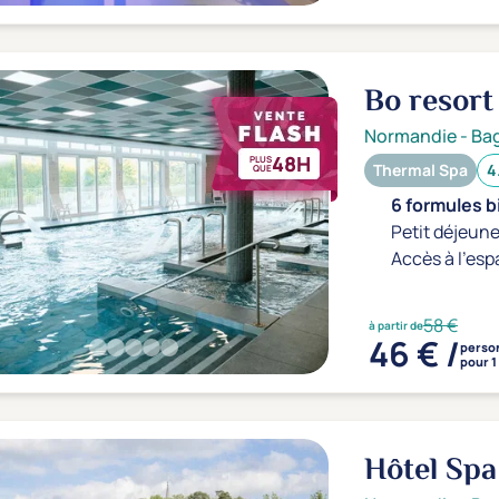
Bo resort
Normandie
-
Bag
48H
PLUS
Thermal Spa
4
QUE
6 formules b
Petit déjeune
Accès à l'esp
58 €
à partir de
46 € /
perso
pour 1
Hôtel Spa