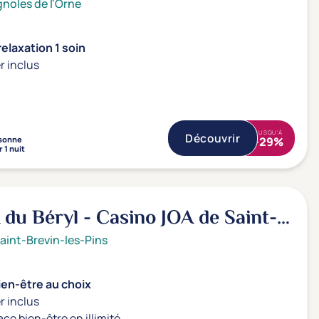
noles de l'Orne
elaxation 1 soin
r inclus
JUSQU'À
Découvrir
sonne
-29%
 1 nuit
 du Béryl - Casino JOA de Saint-
aint-Brevin-les-Pins
ien-être au choix
r inclus
ace bien-être en illimité