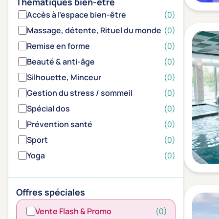
Thématiques bien-être
Accès à l'espace bien-être
(0)
Massage, détente, Rituel du monde
(0)
Remise en forme
(0)
Beauté & anti-âge
(0)
Silhouette, Minceur
(0)
Gestion du stress / sommeil
(0)
Spécial dos
(0)
Prévention santé
(0)
Sport
(0)
Yoga
(0)
Offres spéciales
Vente Flash & Promo
(0)