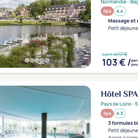
Normandie
-
Bag
Spa
4.4
Massage et r
Petit déjeune
117 €
à partir de
103 € /
per
pour
Hôtel SPA
Brévin
3*
Pays de Loire
-
S
Spa
4.3
3 formules b
Petit déjeune
Accès à l'esp