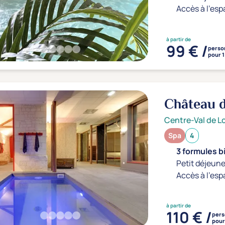
Accès à l'esp
à partir de
99 € /
perso
pour 1
Château 
Centre-Val de Lo
Spa
4
3 formules b
Petit déjeune
Accès à l'esp
à partir de
110 € /
per
pour 