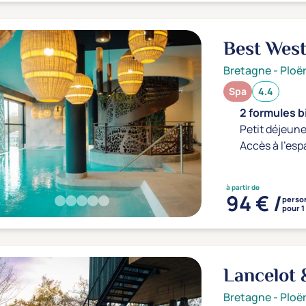
Best West
Spa
4*
Bretagne
-
Ploë
Spa
4.4
2 formules b
Petit déjeune
Accès à l'esp
à partir de
94 € /
perso
pour 1
Lancelot 
Bretagne
-
Ploë