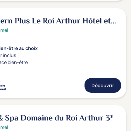
ern Plus Le Roi Arthur Hôtel et
rmel
ien-être au choix
r inclus
ace bien-être
Découvrir
nne
 nuit
& Spa Domaine du Roi Arthur
3*
rmel