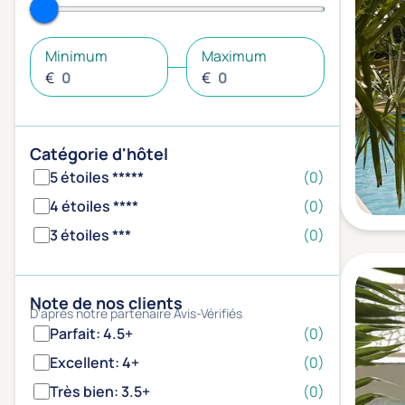
Minimum
Maximum
€
€
Catégorie d'hôtel
5 étoiles *****
(0)
4 étoiles ****
(0)
3 étoiles ***
(0)
Note de nos clients
D'après notre partenaire Avis-Vérifiés
Parfait: 4.5+
(0)
Excellent: 4+
(0)
Très bien: 3.5+
(0)