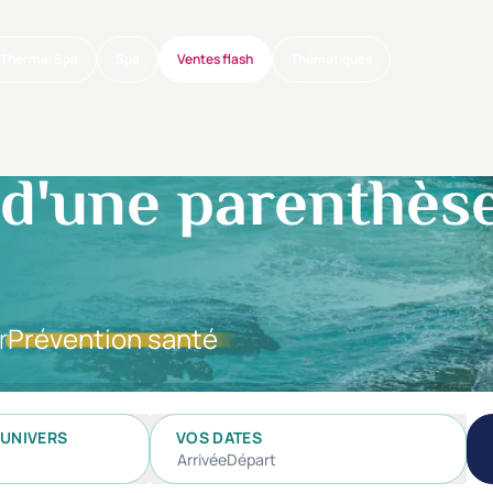
Thermal Spa
Spa
Ventes flash
Thématiques
 d'une parenthès
r
Prévention santé
UNIVERS
VOS DATES
Arrivée
Départ