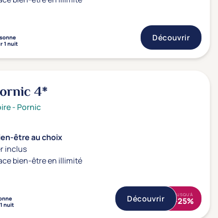
Découvrir
sonne
r 1 nuit
Pornic
4*
ire
-
Pornic
ien-être au choix
r inclus
ace bien-être en illimité
JUSQU'À
Découvrir
onne
-25%
1 nuit