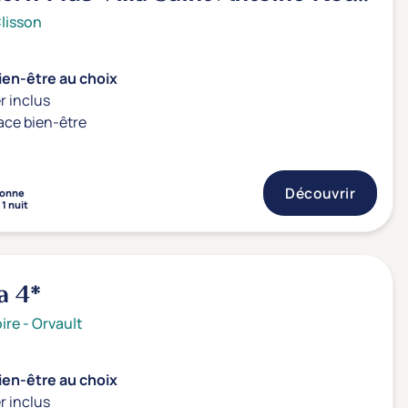
lisson
ien-être au choix
r inclus
ace bien-être
Découvrir
sonne
1 nuit
ia
4*
ire
-
Orvault
ien-être au choix
r inclus