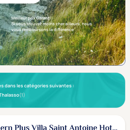
Meilleur prix Garanti :
Si vous trouvez moins cher ailleurs, nous
vous remboursons la différence
Trier par
Nos recommandations en premier
s dans les catégories suivantes :
Thalasso
(1)
ern Plus Villa Saint Antoine Hotel