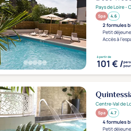
& Spa
4*
Pays de Loire
-
C
Spa
4.6
2 formules b
Petit déjeune
Accès à l'esp
à partir de
101 € /
per
pour 
Quintess
Centre-Val de Lo
Spa
4.7
4 formules b
Petit déjeune