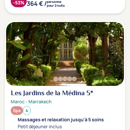
364 € /
-53%
personne
pour 2 nuits
Les Jardins de la Médina
5*
Maroc
-
Marrakech
Spa
4
Massages et relaxation jusqu'à 5 soins
Petit déjeuner inclus