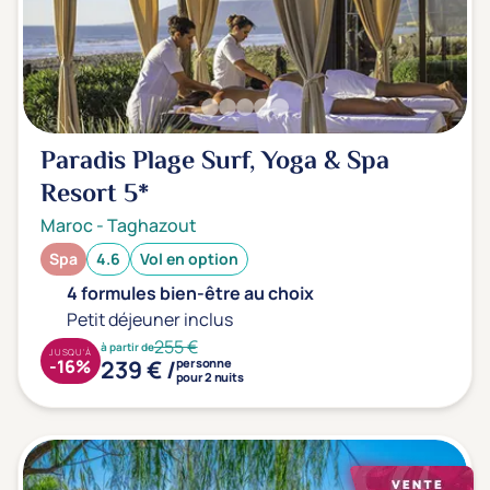
Transports & hébergement
Soins sans hébergement
(0)
Offre séjour + vol inclus
(0)
Paradis Plage Surf, Yoga & Spa
Resort
5*
Maroc
-
Taghazout
Spa
4.6
Vol en option
4 formules bien-être au choix
Petit déjeuner inclus
255 €
à partir de
JUSQU'À
239 € /
-16%
personne
pour 2 nuits