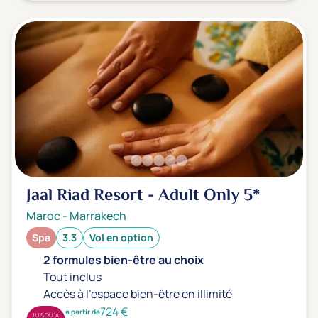
Jaal Riad Resort - Adult Only
5*
Maroc
-
Marrakech
Spa
3.3
Vol en option
2 formules bien-être au choix
Tout inclus
Accès à l'espace bien-être en illimité
724 €
à partir de
JUSQU'À