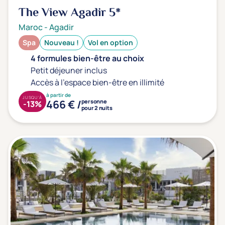
Type de séjour
The View Agadir
5*
Maroc
-
Agadir
Spa
Nouveau !
Vol en option
Thalasso
Thermal Spa
Spa
4 formules bien-être au choix
Petit déjeuner inclus
Accès à l'espace bien-être en illimité
Thématiques bien-être
à partir de
JUSQU'À
Accès à l'espace bien-être
(0)
466 € /
personne
-13%
pour 2 nuits
Massage, détente, Rituel du monde
(0)
Remise en forme
(0)
Beauté & anti-âge
(0)
Silhouette, Minceur
(0)
Gestion du stress / sommeil
(0)
Spécial dos
(0)
Prévention santé
(0)