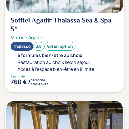
Sport
(0)
Yoga
(0)
Sofitel Agadir Thalassa Sea & Spa
5*
Offres spéciales
Maroc
-
Agadir
Vente Flash & Promo
(0)
Thalasso
3.8
Vol en option
Offres spéciales Solo
(0)
5 formules bien-être au choix
Restauration au choix selon séjour
Accès à l'espace bien-être en illimité
à partir de
Distance de chez vous
760 € /
personne
pour 3 nuits
Établissements proches de chez moi
Km