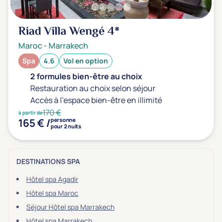
Riad Villa Wengé
4*
Maroc
-
Marrakech
Spa
4.6
Vol en option
2 formules bien-être au choix
Restauration au choix selon séjour
Accès à l'espace bien-être en illimité
170 €
à partir de
165 € /
personne
pour 2 nuits
DESTINATIONS SPA
Hôtel spa Agadir
Hôtel spa Maroc
Séjour Hôtel spa Marrakech
Hôtel spa Marrakech