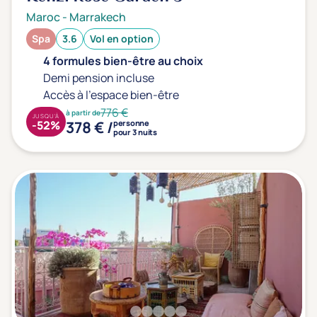
Maroc
-
Marrakech
Spa
3.6
Vol en option
4 formules bien-être au choix
Demi pension incluse
Accès à l'espace bien-être
776 €
à partir de
JUSQU'À
378 € /
-52%
personne
pour 3 nuits