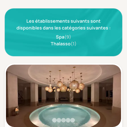
3 étoiles ***
(0)
Les établissements suivants sont
Note de nos clients
D'après notre partenaire Avis-Vérifiés
disponibles dans les catégories suivantes :
Parfait: 4.5+
(0)
Spa
(9)
Excellent: 4+
(0)
Thalasso
(1)
Très bien: 3.5+
(0)
Envie de
Bord de mer
(0)
Ville
(0)
Montagne
(0)
Campagne
(0)