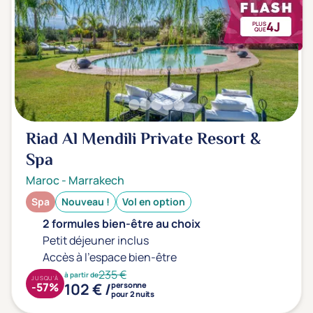
4J
PLUS
QUE
Riad Al Mendili Private Resort &
Spa
Maroc
-
Marrakech
Spa
Nouveau !
Vol en option
2 formules bien-être au choix
Petit déjeuner inclus
Accès à l'espace bien-être
235 €
à partir de
JUSQU'À
102 € /
-57%
personne
pour 2 nuits