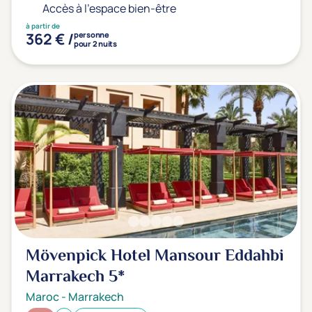
Accès à l'espace bien-être
à partir de
362 € /
personne
pour 2 nuits
Mövenpick Hotel Mansour Eddahbi
Marrakech
5*
Maroc
-
Marrakech