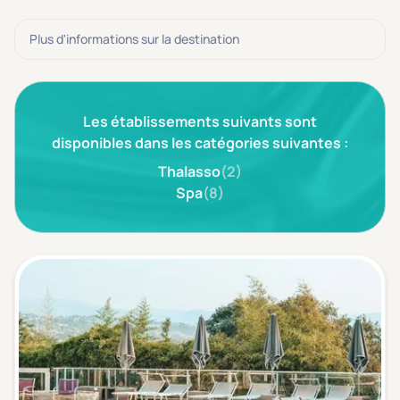
3 étoiles ***
(0)
Plus d'informations sur la destination
Note de nos clients
D'après notre partenaire Avis-Vérifiés
Parfait: 4.5+
(0)
Les établissements suivants sont
Excellent: 4+
(0)
disponibles dans les catégories suivantes :
Très bien: 3.5+
(0)
Thalasso
(2)
Spa
(8)
Envie de
Bord de mer
(0)
Ville
(0)
Montagne
(0)
Campagne
(0)