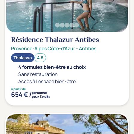
Sport
(0)
Yoga
(0)
Offres spéciales
Résidence Thalazur Antibes
Vente Flash & Promo
(0)
Provence-Alpes Côte-d'Azur
-
Antibes
Offres spéciales Solo
(0)
Thalasso
4.5
4 formules bien-être au choix
Sans restauration
Accès à l'espace bien-être
Distance de chez vous
à partir de
Établissements proches de chez moi
654 € /
personne
pour 3 nuits
Km