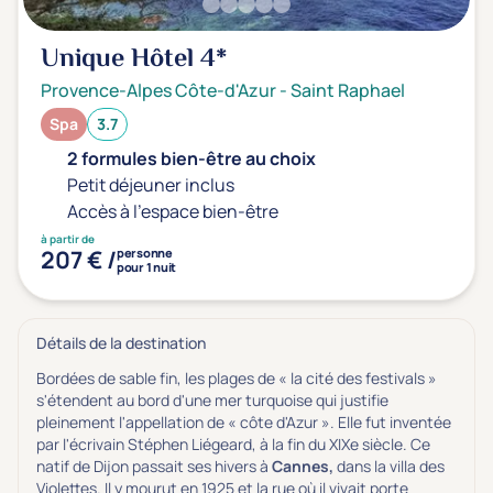
Unique Hôtel
4*
Provence-Alpes Côte-d'Azur
-
Saint Raphael
Spa
3.7
2 formules bien-être au choix
Petit déjeuner inclus
Accès à l'espace bien-être
à partir de
207 € /
personne
pour 1 nuit
Détails de la destination
Bordées de sable fin, les plages de « la cité des festivals »
s'étendent au bord d'une mer turquoise qui justifie
pleinement l'appellation de « côte d'Azur ». Elle fut inventée
par l'écrivain Stéphen Liégeard, à la fin du XIXe siècle. Ce
natif de Dijon passait ses hivers à
Cannes,
dans la villa des
Violettes. Il y mourut en 1925 et la rue où il vivait porte