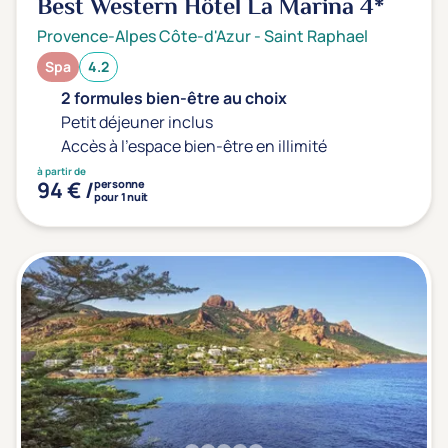
Best Western Hôtel La Marina
4*
Provence-Alpes Côte-d'Azur
-
Saint Raphael
Spa
4.2
2 formules bien-être au choix
Petit déjeuner inclus
Accès à l'espace bien-être en illimité
à partir de
94 € /
personne
pour 1 nuit