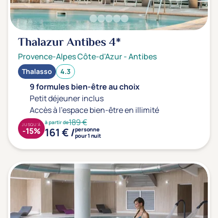
Type de séjour
Thalazur Antibes
4*
Thalasso
Thermal Spa
Spa
Provence-Alpes Côte-d'Azur
-
Antibes
Thalasso
4.3
Thématiques bien-être
9 formules bien-être au choix
Accès à l'espace bien-être
(0)
Petit déjeuner inclus
Accès à l'espace bien-être en illimité
Massage, détente, Rituel du monde
(0)
189 €
à partir de
JUSQU'À
Remise en forme
(0)
161 € /
-15%
personne
pour 1 nuit
Beauté & anti-âge
(0)
Silhouette, Minceur
(0)
Gestion du stress / sommeil
(0)
Spécial dos
(0)
Prévention santé
(0)