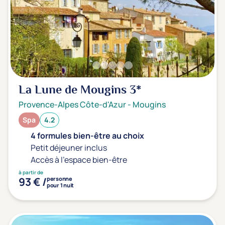
Transports & hébergement
Soins sans hébergement
(0)
Offre séjour + vol inclus
(0)
La Lune de Mougins
3*
Provence-Alpes Côte-d'Azur
-
Mougins
Spa
4.2
4 formules bien-être au choix
Petit déjeuner inclus
Accès à l'espace bien-être
à partir de
93 € /
personne
pour 1 nuit