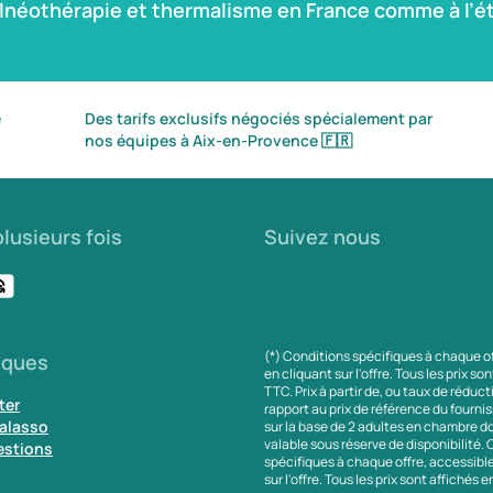
alnéothérapie et thermalisme en France comme à l’ét
é
Des tarifs exclusifs négociés spécialement par
nos équipes à Aix-en-Provence
🇫🇷
lusieurs fois
Suivez nous
(*) Conditions spécifiques à chaque o
iques
en cliquant sur l'offre. Tous les prix so
TTC. Prix à partir de, ou taux de réduc
ter
rapport au prix de référence du fournis
alasso
sur la base de 2 adultes en chambre do
valable sous réserve de disponibilité.
estions
spécifiques à chaque offre, accessibl
sur l'offre. Tous les prix sont affichés 