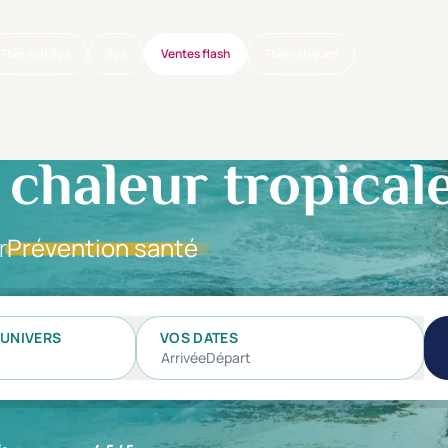
Thermal Spa
Spa
Ventes flash
Thématiques
chaleur tropical
r
Prévention santé
UNIVERS
VOS DATES
Arrivée
Départ