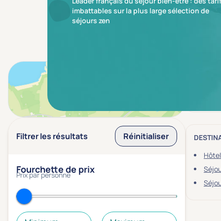
Leader français du séjour bien-être : des tari
imbattables sur la plus large sélection de
séjours zen
Aucun r
Voir sur la carte
Plus d'i
Filtrer les résultats
Réinitialiser
DESTIN
Hôtel
Fourchette de prix
Séjou
Prix par personne
Séjou