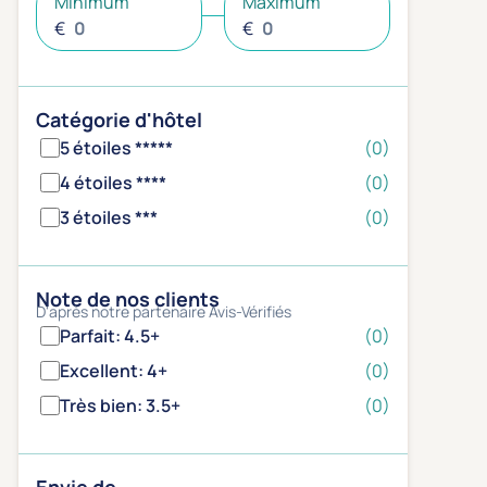
Minimum
Maximum
€
€
Catégorie d'hôtel
5 étoiles *****
(0)
4 étoiles ****
(0)
3 étoiles ***
(0)
Note de nos clients
D'après notre partenaire Avis-Vérifiés
Parfait: 4.5+
(0)
Excellent: 4+
(0)
Très bien: 3.5+
(0)