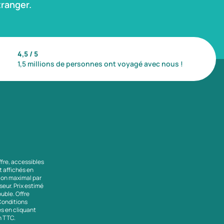
ranger.
4,5 / 5
1,5 millions de personnes ont voyagé avec nous !
ffre, accessibles
nt affichés en
tion maximal par
seur. Prix estimé
uble. Offre
 Conditions
es en cliquant
en TTC.