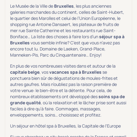
Prévention santé
(0)
Le Musée de la Ville de
Bruxelles
, les plus anciennes
Sport
(0)
galeries marchandes du continent, celles de Saint-Hubert,
le quartier des Marolles et celui de l’Union Européenne, le
Yoga
(0)
shopping rue Antoine Dansaert, les plateaux de fruits de
mer rue Sainte Catherine et les restaurants rue Saint-
Boniface… La liste des choses à faire lors d’un
séjour spa à
Offres spéciales
Bruxelles
vous semble infinie? C’est que vous n’avez pas
encore tout lu. Domaine de Laeken, Grand-Place,
Vente Flash & Promo
(0)
Manneken-Pis, Parc du Cinquantenaire… Enjoy!
Offres spéciales Solo
(0)
En plus de vos nombreuses visites dans et autour de la
capitale belge
, vos
vacances spa à Bruxelles
se
ponctuera bien sûr de dégustations de moules-frites et
autres gaufres. Mais n’oubliez pas la raison première de
votre venue: le bien-être et la détente. Pour cela, de
Distance de chez vous
nombreux établissements ont développé des
soins spa de
Établissements proches de chez moi
grande qualité
, où la relaxation et le lâcher prise sont aussi
faciles à dire qu’à faire. Gommages, massages,
Km
enveloppements, soins… choisissez et profitez.
Un séjour en hôtel spa à Bruxelles, la Capitale de l'Europe
Si vous cherchez un city break proche de la France et rempli