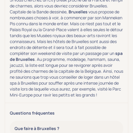
de charmes, alors vous devriez considérer Bruxelles.
Transports & hébergement
Capitale de la Bande dessinée,
Bruxelles
vous propose de
Soins sans hébergement
(0)
nombreuses choses à voir, à commencer par son Manneken
Pis connu dans le monde entier. Mais ce n'est pas tout et le
Offre séjour + vol inclus
(0)
Palais Royal ou la Grand-Place valent à elles seules le détour
tandis que les Musées royaux des beaux-arts raviront les
connaisseurs. Mais les hôtels de Bruxelles sont aussi des
endroits de détente et il sera tout à fait possible de
compléter son weekend de visite par un passage par un
spa
de Bruxelles
. Au programme, modelage, hammam, sauna,
jacuzzi, la liste est longue pour se revigorer après avoir
profité des charmes de la capitale de la Belgique. Ainsi, nous
ne saurions que trop vous conseiller de loger dans un hôtel
spa à Bruxelles pour souffler après une intense journée de
visite lors de laquelle vous aurez, par exemple, visité le Parc
Mini-Europe pour ravir les petits et les grands !
Questions fréquentes
Que faire à Bruxelles ?