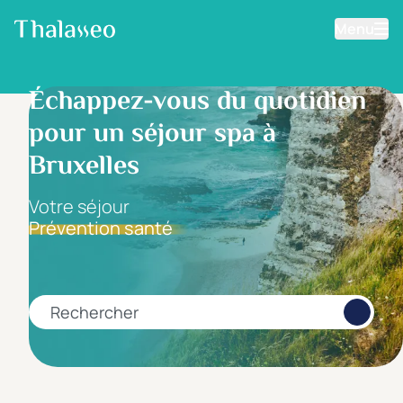
Menu
Aller au contenu principal
Filtrer les résultats
Échappez-vous du quotidien
pour un séjour spa à
Fourchette de prix
Prix par personne
Bruxelles
Votre séjour
Prévention santé
Minimum
Maximum
€
€
Rechercher
Catégorie d'hôtel
5 étoiles *****
(0)
4 étoiles ****
(1)