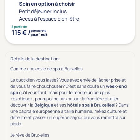
Type de séjour
Soin en option à choisir
Petit déjeuner inclus
Accès à l'espace bien-être
Thalasso
Thermal Spa
Spa
à partir de
115 € /
personne
(1)
pour 1 nuit
Détails de la destination
Thématiques bien-être
Comme une envie de spa à Bruxelles
Accès à l'espace bien-être
(1)
Le quotidien vous lasse? Vous avez envie de lâcher prise et
Massage, détente, Rituel du monde
(0)
de vous faire chouchouter? C’est sans doute un
week-end
Remise en forme
(0)
spa
qu’il vous faut, mais pour le rendre un peu plus
«exotique», pourquoi ne pas passer la frontière et aller
Beauté & anti-âge
(0)
découvrir la
Belgique
et ses
hôtels spa à Bruxelles
!? Dans
Silhouette, Minceur
(0)
une capitale européenne à taille humaine, mêlez culture et
détente et passer un superbe séjour qui vous remettra sur
Gestion du stress / sommeil
(0)
pieds.
Spécial dos
(0)
Je rêve de Bruxelles