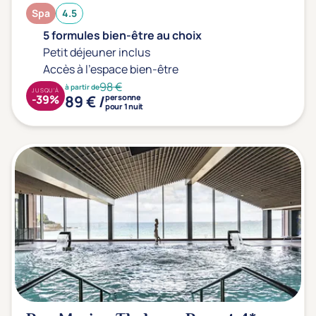
Spa
4.5
5 formules bien-être au choix
Petit déjeuner inclus
Accès à l'espace bien-être
98 €
à partir de
JUSQU'À
89 € /
-39%
personne
pour 1 nuit