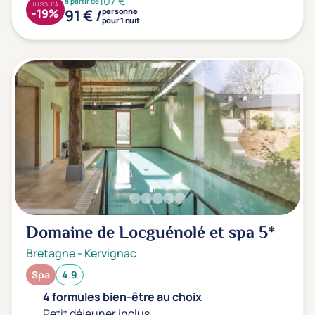
107 €
à partir de
JUSQU'À
91 € /
-19%
personne
pour 1 nuit
Domaine de Locguénolé et spa
5*
Bretagne
-
Kervignac
Spa
4.9
4 formules bien-être au choix
Petit déjeuner inclus