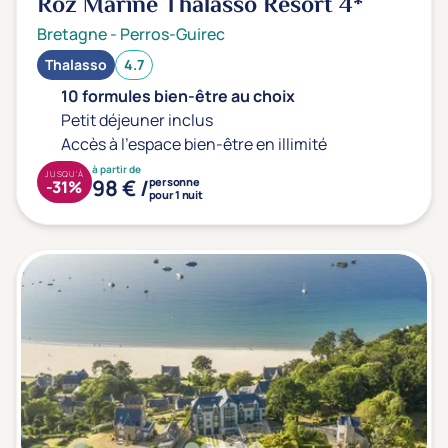
Roz Marine Thalasso Resort
4*
Bretagne
-
Perros-Guirec
Thalasso
4.7
10 formules bien-être au choix
Petit déjeuner inclus
Accès à l'espace bien-être en illimité
à partir de
JUSQU'À
98 € /
personne
-31%
pour 1 nuit