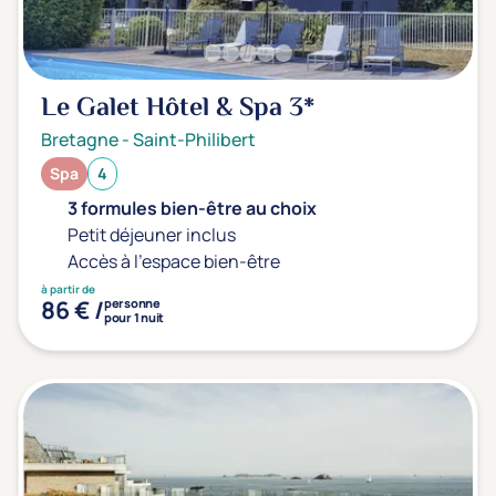
Le Galet Hôtel & Spa
3*
Bretagne
-
Saint-Philibert
Spa
4
3 formules bien-être au choix
Petit déjeuner inclus
Accès à l'espace bien-être
à partir de
86 € /
personne
pour 1 nuit