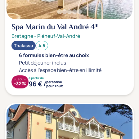
Type de séjour
Spa Marin du Val André
4*
Thalasso
Thermal Spa
Spa
Bretagne
-
Pléneuf-Val-André
Thalasso
4.6
Thématiques bien-être
6 formules bien-être au choix
Accès à l'espace bien-être
(0)
Petit déjeuner inclus
Accès à l'espace bien-être en illimité
Massage, détente, Rituel du monde
(0)
à partir de
JUSQU'À
Remise en forme
(0)
96 € /
personne
-32%
pour 1 nuit
Beauté & anti-âge
(0)
Silhouette, Minceur
(0)
Gestion du stress / sommeil
(0)
Spécial dos
(0)
Prévention santé
(0)