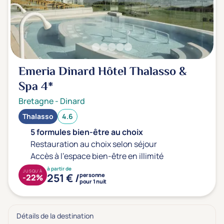
Emeria Dinard Hôtel Thalasso &
Spa
4*
Bretagne
-
Dinard
Thalasso
4.6
5 formules bien-être au choix
Restauration au choix selon séjour
Accès à l'espace bien-être en illimité
à partir de
JUSQU'À
251 € /
personne
-22%
pour 1 nuit
Détails de la destination