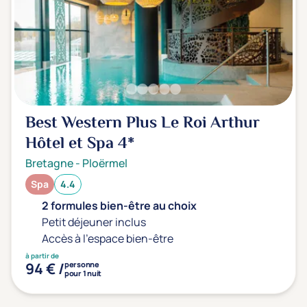
Transports & hébergement
Soins sans hébergement
(0)
Offre séjour + vol inclus
(0)
Best Western Plus Le Roi Arthur
Hôtel et Spa
4*
Bretagne
-
Ploërmel
Spa
4.4
2 formules bien-être au choix
Petit déjeuner inclus
Accès à l'espace bien-être
à partir de
94 € /
personne
pour 1 nuit