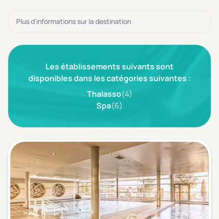
3 étoiles ***
(0)
Plus d'informations sur la destination
Note de nos clients
D'après notre partenaire Avis-Vérifiés
Parfait: 4.5+
(0)
Les établissements suivants sont
Excellent: 4+
(0)
disponibles dans les catégories suivantes :
Très bien: 3.5+
(0)
Thalasso
(4)
Spa
(6)
Envie de
Bord de mer
(0)
Ville
(0)
Montagne
(0)
Campagne
(0)