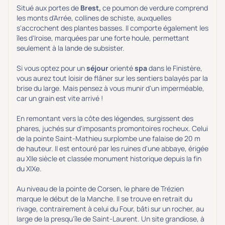
Situé aux portes de
Brest,
ce poumon de verdure comprend
les monts d'Arrée, collines de schiste, auxquelles
s'accrochent des plantes basses. Il comporte également les
îles d'Iroise, marquées par une forte houle, permettant
seulement à la lande de subsister.
Si vous optez pour un
séjour
orienté
spa
dans le Finistère,
vous aurez tout loisir de flâner sur les sentiers balayés par la
brise du large. Mais pensez à vous munir d'un imperméable,
car un grain est vite arrivé !
En remontant vers la côte des légendes, surgissent des
phares, juchés sur d'imposants promontoires rocheux. Celui
de la pointe Saint-Mathieu surplombe une falaise de 20 m
de hauteur. Il est entouré par les ruines d'une abbaye, érigée
au XIIe siècle et classée monument historique depuis la fin
du XIXe.
Au niveau de la pointe de Corsen, le phare de Trézien
marque le début de la Manche. Il se trouve en retrait du
rivage, contrairement à celui du Four, bâti sur un rocher, au
large de la presqu'île de Saint-Laurent. Un site grandiose, à