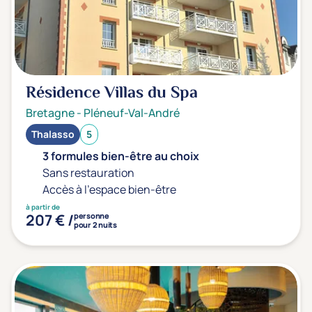
Sport
(0)
Yoga
(0)
Offres spéciales
Résidence Villas du Spa
Vente Flash & Promo
(0)
Bretagne
-
Pléneuf-Val-André
Offres spéciales Solo
(0)
Thalasso
5
3 formules bien-être au choix
Sans restauration
Accès à l'espace bien-être
Distance de chez vous
à partir de
Établissements proches de chez moi
207 € /
personne
pour 2 nuits
Km