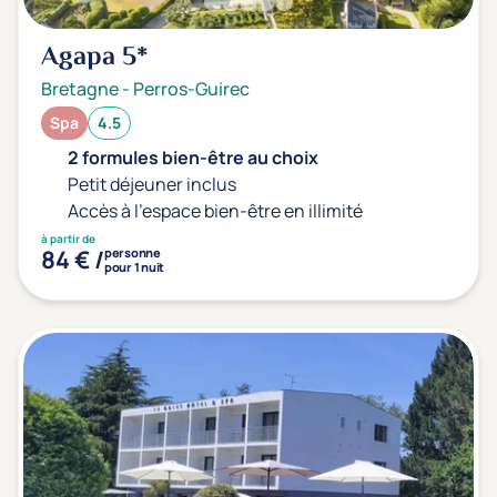
Agapa
5*
Bretagne
-
Perros-Guirec
Spa
4.5
2 formules bien-être au choix
Petit déjeuner inclus
Accès à l'espace bien-être en illimité
à partir de
84 € /
personne
pour 1 nuit