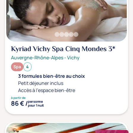
Kyriad Vichy Spa Cinq Mondes
3*
Auvergne-Rhône-Alpes
-
Vichy
Spa
4
3 formules bien-être au choix
Petit déjeuner inclus
Accès à l'espace bien-être
à partir de
86 € /
personne
pour 1 nuit