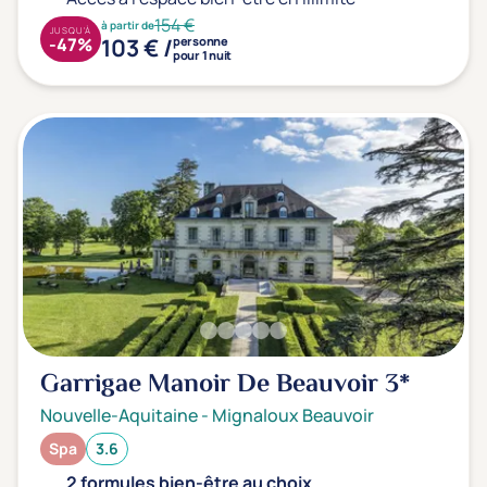
154 €
à partir de
JUSQU'À
103 € /
-47%
personne
pour 1 nuit
Garrigae Manoir De Beauvoir
3*
Nouvelle-Aquitaine
-
Mignaloux Beauvoir
Spa
3.6
2 formules bien-être au choix