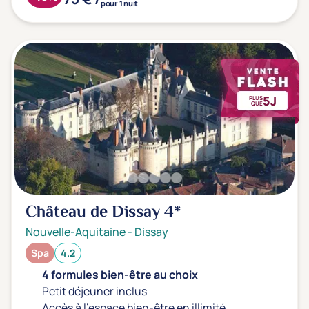
pour 1 nuit
5J
PLUS
QUE
Château de Dissay
4*
Nouvelle-Aquitaine
-
Dissay
Spa
4.2
4 formules bien-être au choix
Petit déjeuner inclus
Accès à l'espace bien-être en illimité