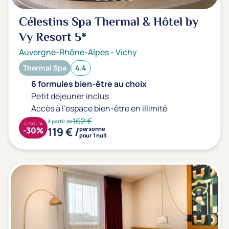
Célestins Spa Thermal & Hôtel by
Vy Resort
5*
Auvergne-Rhône-Alpes
-
Vichy
Thermal Spa
4.4
6 formules bien-être au choix
Petit déjeuner inclus
Accès à l'espace bien-être en illimité
162 €
à partir de
JUSQU'À
119 € /
-30%
personne
pour 1 nuit