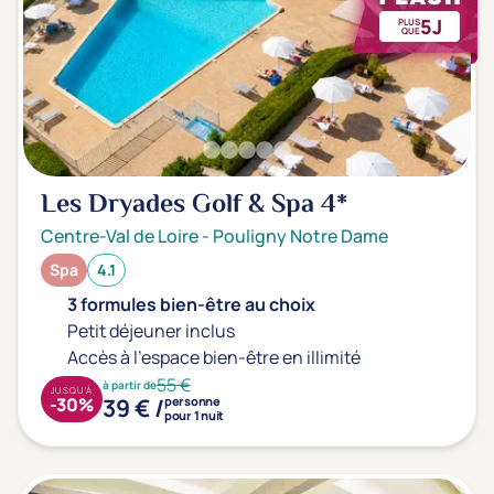
5J
PLUS
QUE
Les Dryades Golf & Spa
4*
Centre-Val de Loire
-
Pouligny Notre Dame
Spa
4.1
3 formules bien-être au choix
Petit déjeuner inclus
Accès à l'espace bien-être en illimité
55 €
à partir de
JUSQU'À
39 € /
-30%
personne
pour 1 nuit