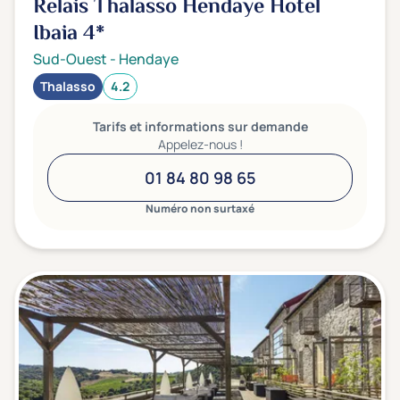
Relais Thalasso Hendaye Hotel
Ibaia
4*
Sud-Ouest
-
Hendaye
Thalasso
4.2
Tarifs et informations sur demande
Appelez-nous !
01 84 80 98 65
Numéro non surtaxé