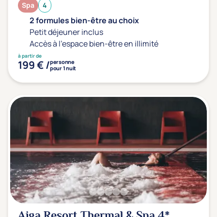
Spa
4
2 formules bien-être au choix
Petit déjeuner inclus
Accès à l'espace bien-être en illimité
à partir de
199 € /
personne
pour 1 nuit
Aiga Resort Thermal & Spa
4*