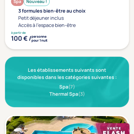
Spa
Nouveau !
Transports & hébergement
3 formules bien-être au choix
Soins sans hébergement
Petit déjeuner inclus
(1)
Accès à l'espace bien-être
Offre séjour + vol inclus
(0)
à partir de
100 € /
personne
pour 1 nuit
Les établissements suivants sont
disponibles dans les catégories suivantes :
Spa
(7)
Thermal Spa
(3)