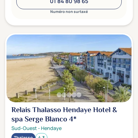
01 84 80 98 65
Numéro non surtaxé
Relais Thalasso Hendaye Hotel &
spa Serge Blanco
4*
Sud-Ouest
-
Hendaye
Thalasso
4.3