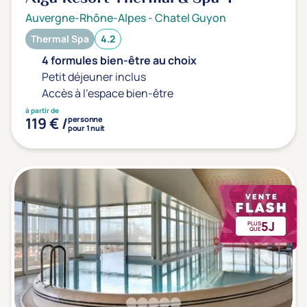
Auvergne-Rhône-Alpes
-
Chatel Guyon
Thermal Spa
4.2
4 formules bien-être au choix
Petit déjeuner inclus
Accès à l'espace bien-être
à partir de
119 € /
personne
pour 1 nuit
5J
PLUS
QUE