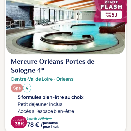
5J
PLUS
QUE
Mercure Orléans Portes de
Sologne
4*
Centre-Val de Loire
-
Orleans
Spa
4
5 formules bien-être au choix
Petit déjeuner inclus
Accès à l'espace bien-être
124 €
à partir de
JUSQU'À
78 € /
-38%
personne
pour 1 nuit