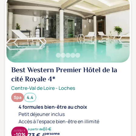
Best Western Premier Hôtel de la
cité Royale
4*
Centre-Val de Loire
-
Loches
Spa
4.4
4 formules bien-être au choix
Petit déjeuner inclus
Accès à l'espace bien-être en illimité
81 €
à partir de
JUSQU'À
73 € /
-10%
personne