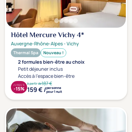
Hôtel Mercure Vichy
4*
Auvergne-Rhône-Alpes
-
Vichy
Thermal Spa
Nouveau !
2 formules bien-être au choix
Petit déjeuner inclus
Accès à l'espace bien-être
187 €
à partir de
JUSQU'À
159 € /
-15%
personne
pour 1 nuit