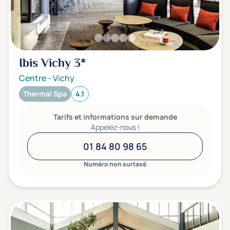
Ibis Vichy
3*
Centre
-
Vichy
Thermal Spa
4.1
Tarifs et informations sur demande
Appelez-nous !
01 84 80 98 65
Numéro non surtaxé