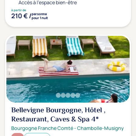
Prévention santé
(0)
Accès à l'espace bien-être
Sport
(0)
à partir de
210 € /
personne
pour 1 nuit
Yoga
(0)
Offres spéciales
Vente Flash & Promo
(0)
Offres spéciales Solo
(0)
Distance de chez vous
Établissements proches de chez moi
Bellevigne Bourgogne, Hôtel ,
Km
Restaurant, Caves & Spa
4*
Bourgogne Franche Comté
-
Chambolle-Musigny