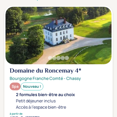
3 étoiles ***
(0)
Note de nos clients
D'après notre partenaire Avis-Vérifiés
Parfait: 4.5+
(0)
Excellent: 4+
(1)
Très bien: 3.5+
(0)
Envie de
Domaine du Roncemay
4*
Bord de mer
(0)
Bourgogne Franche Comté
-
Chassy
Ville
(1)
Spa
Nouveau !
Montagne
(0)
2 formules bien-être au choix
Campagne
(2)
Petit déjeuner inclus
Accès à l'espace bien-être
à partir de
personne