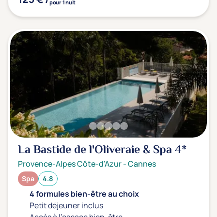
pour 1 nuit
La Bastide de l'Oliveraie & Spa
4*
Provence-Alpes Côte-d'Azur
-
Cannes
Spa
4.8
4 formules bien-être au choix
Petit déjeuner inclus