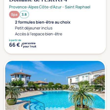
Domaine de l'Esterel
4*
Provence-Alpes Côte-d'Azur
-
Saint Raphael
Spa
3.8
2 formules bien-être au choix
Petit déjeuner inclus
Accès à l'espace bien-être
à partir de
66 € /
personne
pour 1 nuit