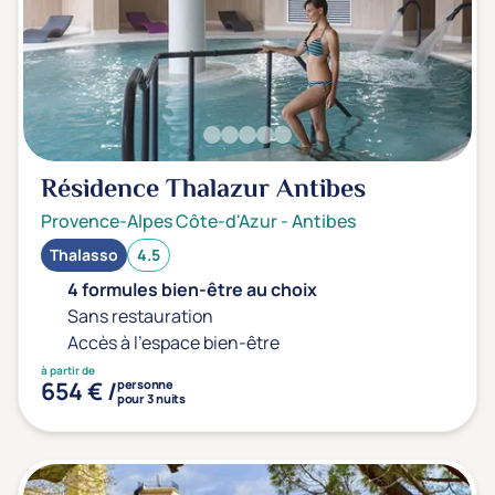
Transports & hébergement
Soins sans hébergement
(1)
Offre séjour + vol inclus
(0)
Résidence Thalazur Antibes
Provence-Alpes Côte-d'Azur
-
Antibes
Thalasso
4.5
4 formules bien-être au choix
Sans restauration
Accès à l'espace bien-être
à partir de
654 € /
personne
pour 3 nuits