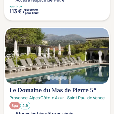
Accès à l'espace bien-être
à partir de
113 € /
personne
pour 1 nuit
Le Domaine du Mas de Pierre
5*
Provence-Alpes Côte-d'Azur
-
Saint Paul de Vence
Spa
4.9
6 formules bien-être au choix