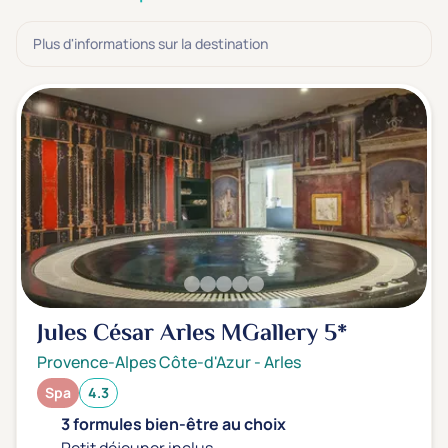
3 étoiles ***
(0)
Plus d'informations sur la destination
Note de nos clients
D'après notre partenaire Avis-Vérifiés
Parfait: 4.5+
(0)
Excellent: 4+
(1)
Très bien: 3.5+
(0)
Envie de
Bord de mer
(0)
Ville
(1)
Jules César Arles MGallery
5*
Montagne
(0)
Provence-Alpes Côte-d'Azur
-
Arles
Campagne
(0)
Spa
4.3
3 formules bien-être au choix