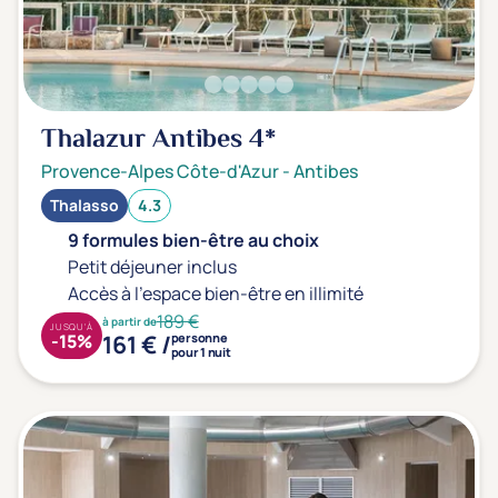
Prévention santé
(0)
Sport
(0)
Yoga
(0)
Thalazur Antibes
4*
Offres spéciales
Provence-Alpes Côte-d'Azur
-
Antibes
Vente Flash & Promo
(0)
Thalasso
4.3
Offres spéciales Solo
(0)
9 formules bien-être au choix
Petit déjeuner inclus
Accès à l'espace bien-être en illimité
189 €
à partir de
Distance de chez vous
JUSQU'À
161 € /
-15%
personne
pour 1 nuit
Établissements proches de chez moi
Km