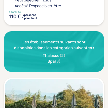
Petit déjeuner inclus
Type de séjour
Accès à l'espace bien-être
à partir de
110 € /
personne
pour 1 nuit
Thalasso
Thermal Spa
Spa
(1)
Les établissements suivants sont
Thématiques bien-être
disponibles dans les catégories suivantes :
Accès à l'espace bien-être
(1)
Thalasso
(2)
Spa
(8)
Massage, détente, Rituel du monde
(1)
Remise en forme
(0)
Beauté & anti-âge
(1)
Silhouette, Minceur
(0)
Gestion du stress / sommeil
(0)
Spécial dos
(0)