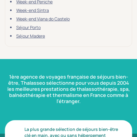
Week-end Peniche
Transports & hébergement
Week-end Sintra
Soins sans hébergement
(0)
Week-end Viana do Castelo
Séjour Porto
Offre séjour + vol inclus
(1)
Séjour Madere
1ère agence de voyages française de séjours bien-
être, Thalasseo sélectionne pour vous depuis 2004
les meilleures prestations de thalassothérapie, spa,
balnéothérapie et thermalisme en France comme à
l’étranger.
La plus grande sélection de séjours bien-être
clé en main, avec ou sans hébergement