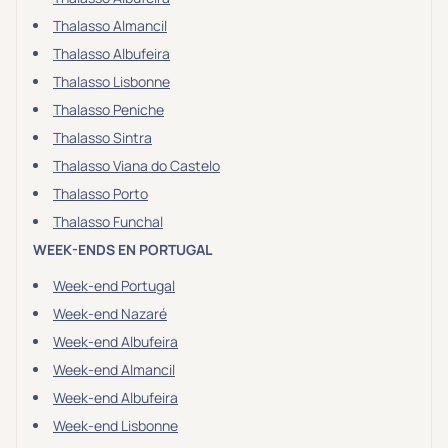
Prévention santé
(0)
Thalasso Almancil
Sport
(0)
Thalasso Albufeira
Yoga
(0)
Thalasso Lisbonne
Thalasso Peniche
Offres spéciales
Thalasso Sintra
Thalasso Viana do Castelo
Vente Flash & Promo
(0)
Thalasso Porto
Offres spéciales Solo
(0)
Thalasso Funchal
WEEK-ENDS EN PORTUGAL
Week-end Portugal
Distance de chez vous
Week-end Nazaré
Établissements proches de chez moi
Week-end Albufeira
Week-end Almancil
Km
Week-end Albufeira
Week-end Lisbonne