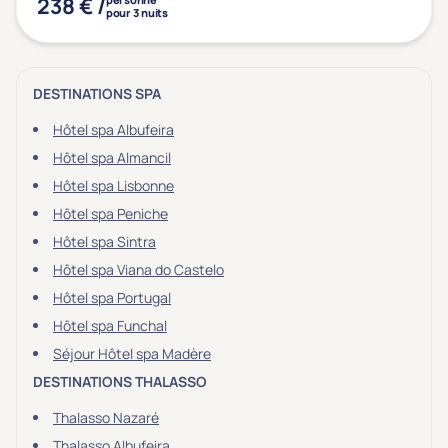
238 € /
Type de séjour
pour 3 nuits
Thalasso
Thermal Spa
Spa
DESTINATIONS SPA
(1)
Hôtel spa Albufeira
Hôtel spa Almancil
Hôtel spa Lisbonne
Thématiques bien-être
Hôtel spa Peniche
Accès à l'espace bien-être
(1)
Hôtel spa Sintra
Massage, détente, Rituel du monde
(1)
Hôtel spa Viana do Castelo
Remise en forme
(0)
Hôtel spa Portugal
Beauté & anti-âge
(1)
Hôtel spa Funchal
Silhouette, Minceur
(0)
Séjour Hôtel spa Madère
DESTINATIONS THALASSO
Gestion du stress / sommeil
(0)
Spécial dos
(0)
Thalasso Nazaré
Thalasso Albufeira