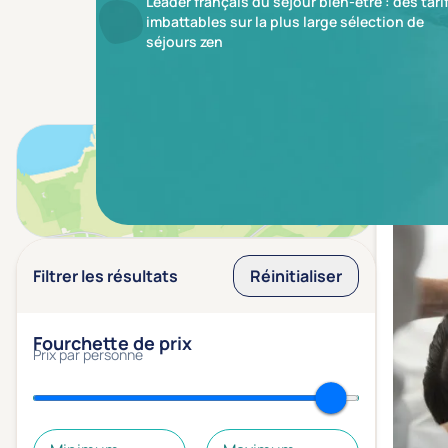
Leader français du séjour bien-être : des tari
imbattables sur la plus large sélection de
séjours zen
Résulta
Voir sur la carte
Filtrer les résultats
Réinitialiser
Fourchette de prix
Prix par personne