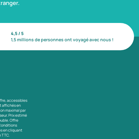
ranger.
4,5 / 5
1,5 millions de personnes ont voyagé avec nous !
ffre, accessibles
nt affichés en
tion maximal par
seur. Prix estimé
uble. Offre
 Conditions
es en cliquant
en TTC.