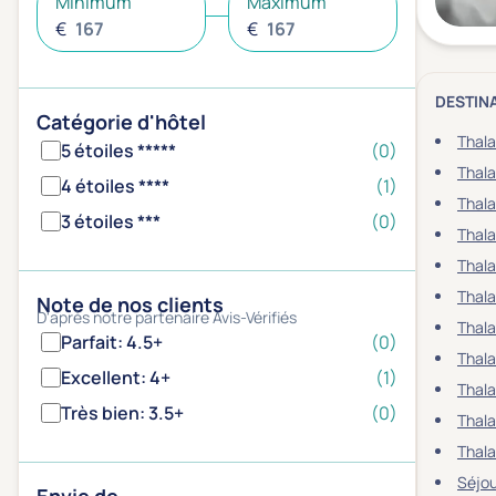
Minimum
Maximum
€
€
DESTIN
Catégorie d'hôtel
Thala
5 étoiles *****
(0)
Thala
4 étoiles ****
(1)
Thala
3 étoiles ***
(0)
Thala
Thal
Thala
Note de nos clients
D'après notre partenaire Avis-Vérifiés
Thala
Parfait: 4.5+
(0)
Thala
Excellent: 4+
(1)
Thala
Très bien: 3.5+
(0)
Thala
Thala
Séjou