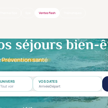
Thermal Spa
Spa
Ventes flash
Thématiques
os séjours bien-ê
r
Prévention santé
UNIVERS
VOS DATES
Tout voir
Arrivée
Départ