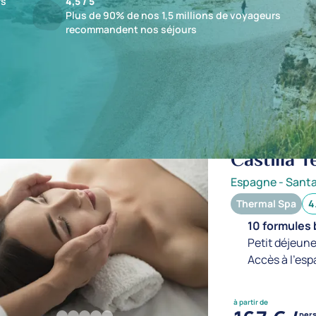
fs
4,5 / 5
Plus de 90% de nos 1,5 millions de voyageurs
recommandent nos séjours
ts : 1 établissements
Castilla 
Espagne
-
Sant
Thermal Spa
4
10 formules 
Petit déjeune
Accès à l'esp
à partir de
per