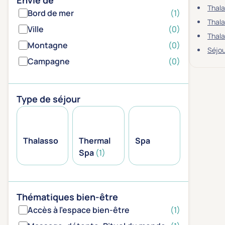
Envie de
Thala
Bord de mer
(1)
Thala
Ville
(0)
Thal
Montagne
(0)
Séjou
Campagne
(0)
Type de séjour
Thalasso
Thermal
Spa
Spa
(1)
Thématiques bien-être
Accès à l'espace bien-être
(1)