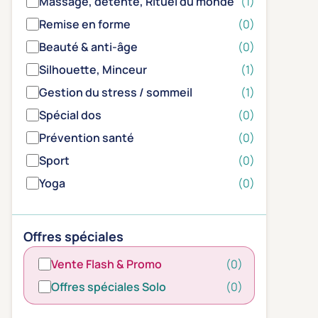
Massage, détente, Rituel du monde
(1)
Remise en forme
(0)
Beauté & anti-âge
(0)
Silhouette, Minceur
(1)
Gestion du stress / sommeil
(1)
Spécial dos
(0)
Prévention santé
(0)
Sport
(0)
Yoga
(0)
Offres spéciales
Vente Flash & Promo
(0)
Offres spéciales Solo
(0)