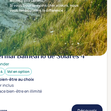
Meilleur prix Garanti :
Si vous trouvez moins cher ailleurs, nous
vous remboursons la différence
Trier par
Nos recommandations en premier
Termal Balneario de Solares
4*
ander
.4
Vol en option
bien-être au choix
r inclus
ace bien-être en illimité
Découvrir
sonne