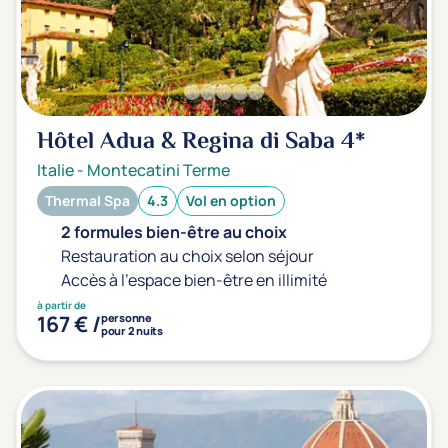
Transports & hébergement
Soins sans hébergement
(0)
Offre séjour + vol inclus
(0)
Hôtel Adua & Regina di Saba
4*
Italie
-
Montecatini Terme
Thermal Spa
4.3
Vol en option
2 formules bien-être au choix
Restauration au choix selon séjour
Accès à l'espace bien-être en illimité
à partir de
167 € /
personne
pour 2 nuits