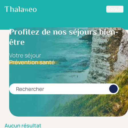
Menu
Aller au contenu principal
Filtrer les résultats
Profitez de nos séjours bien-
être
Fourchette de prix
Prix par personne
Votre séjour
Prévention santé
Minimum
Maximum
€
€
Rechercher
Catégorie d'hôtel
5 étoiles *****
(0)
4 étoiles ****
(0)
Aucun résultat