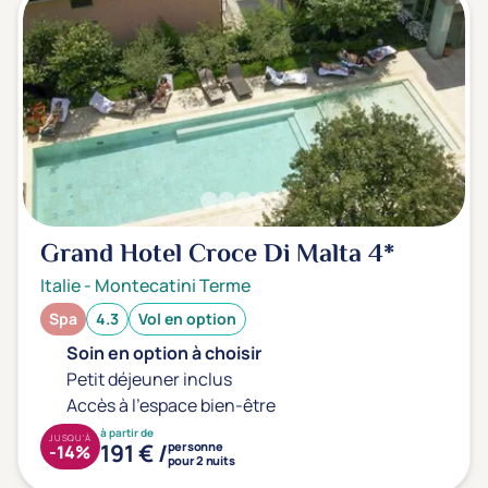
Grand Hotel Croce Di Malta
4*
Italie
-
Montecatini Terme
Spa
4.3
Vol en option
Soin en option à choisir
Petit déjeuner inclus
Accès à l'espace bien-être
à partir de
JUSQU'À
191 € /
personne
-14%
pour 2 nuits