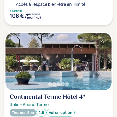
Accès à l'espace bien-être en illimité
à partir de
108 € /
personne
pour 1 nuit
Continental Terme Hôtel
4*
Italie
-
Abano Terme
Thermal Spa
4.8
Vol en option