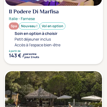
Type de séjour
Il Podere Di Marfisa
Italie
-
Farnese
Thalasso
Thermal Spa
Spa
Spa
Nouveau !
Vol en option
Soin en option à choisir
Petit déjeuner inclus
Thématiques bien-être
Accès à l'espace bien-être
Accès à l'espace bien-être
(0)
à partir de
143 € /
personne
Massage, détente, Rituel du monde
(0)
pour 2 nuits
Remise en forme
(0)
Beauté & anti-âge
(0)
Silhouette, Minceur
(0)
Gestion du stress / sommeil
(0)
Spécial dos
(0)
Prévention santé
(0)