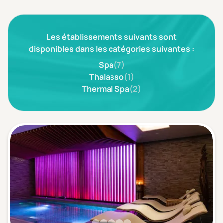
3 étoiles ***
(0)
Les établissements suivants sont
Note de nos clients
D'après notre partenaire Avis-Vérifiés
disponibles dans les catégories suivantes :
Parfait: 4.5+
(0)
Spa
(7)
Excellent: 4+
(0)
Thalasso
(1)
Thermal Spa
(2)
Très bien: 3.5+
(0)
Envie de
Bord de mer
(0)
Ville
(0)
Montagne
(0)
Campagne
(0)