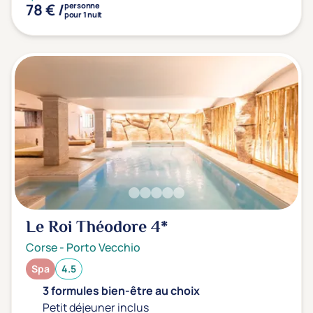
78 € /
personne
pour 1 nuit
Le Roi Théodore
4*
Corse
-
Porto Vecchio
Spa
4.5
3 formules bien-être au choix
Petit déjeuner inclus