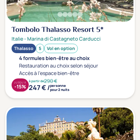
Sport
(0)
Yoga
(0)
Tombolo Thalasso Resort
5*
Offres spéciales
Italie
-
Marina di Castagneto Carducci
Vente Flash & Promo
(0)
Thalasso
5
Vol en option
4 formules bien-être au choix
Offres spéciales Solo
(0)
Restauration au choix selon séjour
Accès à l'espace bien-être
290 €
à partir de
JUSQU'À
Distance de chez vous
247 € /
-15%
personne
pour 2 nuits
Établissements proches de chez moi
Km