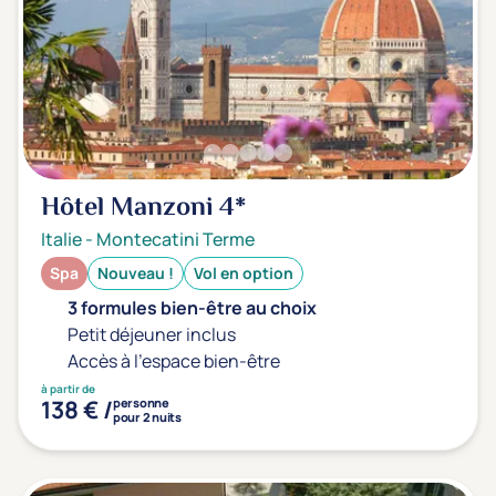
Hôtel Manzoni
4*
Italie
-
Montecatini Terme
Spa
Nouveau !
Vol en option
3 formules bien-être au choix
Petit déjeuner inclus
Accès à l'espace bien-être
à partir de
138 € /
personne
pour 2 nuits