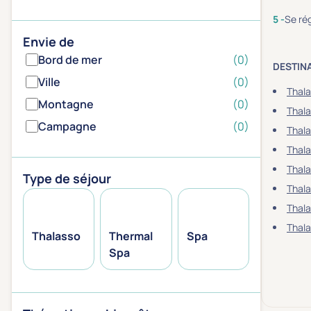
Se rég
Envie de
Bord de mer
(0)
DESTIN
Ville
(0)
Thala
Montagne
(0)
Thala
Campagne
(0)
Thala
Thal
Thal
Type de séjour
Thala
Thal
Thal
Thalasso
Thermal
Spa
Spa