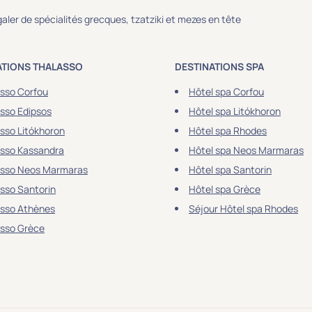
aler de spécialités grecques, tzatziki et mezes en tête
ATIONS THALASSO
DESTINATIONS SPA
sso Corfou
Hôtel spa Corfou
sso Edipsos
Hôtel spa Litókhoron
sso Litókhoron
Hôtel spa Rhodes
asso Kassandra
Hôtel spa Neos Marmaras
asso Neos Marmaras
Hôtel spa Santorin
sso Santorin
Hôtel spa Grèce
asso Athènes
Séjour Hôtel spa Rhodes
asso Grèce