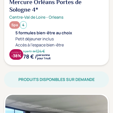
Mercure Orléans Portes de
Sologne
4*
Centre-Val de Loire
-
Orleans
Spa
4
5 formules bien-être au choix
Petit déjeuner inclus
Accès à l'espace bien-être
124 €
à partir de
JUSQU'À
78 € /
-38%
personne
pour 1 nuit
PRODUITS DISPONIBLES SUR DEMANDE