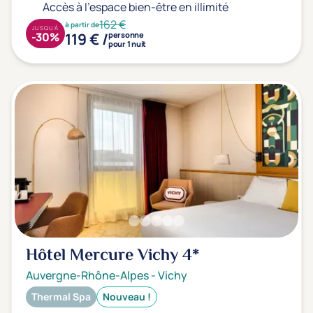
Accès à l'espace bien-être en illimité
162 €
à partir de
JUSQU'À
119 € /
-30%
personne
pour 1 nuit
Hôtel Mercure Vichy
4*
Auvergne-Rhône-Alpes
-
Vichy
Thermal Spa
Nouveau !