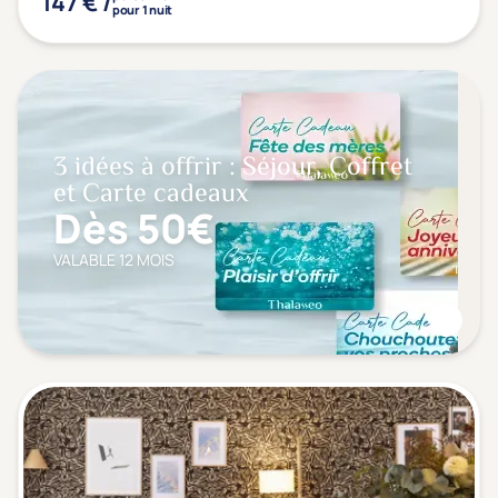
147 € /
pour 1 nuit
3 idées à offrir : Séjour, Coffret
et Carte cadeaux
Dès 50€
VALABLE 12 MOIS