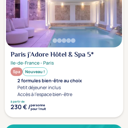
Paris j’Adore Hôtel & Spa
5*
Ile-de-France
-
Paris
Spa
Nouveau !
2 formules bien-être au choix
Petit déjeuner inclus
Accès à l'espace bien-être
à partir de
230 € /
personne
pour 1 nuit