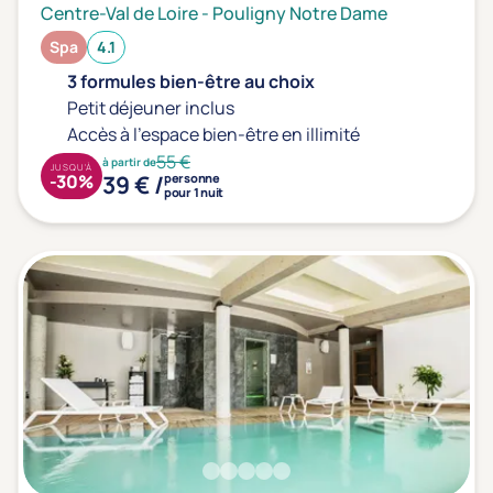
Centre-Val de Loire
-
Pouligny Notre Dame
Spa
4.1
3 formules bien-être au choix
Petit déjeuner inclus
Accès à l'espace bien-être en illimité
55 €
à partir de
JUSQU'À
39 € /
-30%
personne
pour 1 nuit