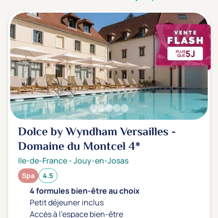
3 étoiles ***
(1)
Note de nos clients
D'après notre partenaire Avis-Vérifiés
5J
PLUS
Parfait: 4.5+
(0)
QUE
Excellent: 4+
(8)
Très bien: 3.5+
(0)
Envie de
Dolce by Wyndham Versailles -
Bord de mer
(0)
Domaine du Montcel
4*
Ville
(8)
Ile-de-France
-
Jouy-en-Josas
Montagne
(0)
Spa
4.5
Campagne
(4)
4 formules bien-être au choix
Petit déjeuner inclus
Accès à l'espace bien-être