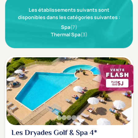
Les établissements suivants sont
disponibles dans les catégories suivantes :
Spa
(7)
Thermal Spa
(3)
5J
PLUS
QUE
Les Dryades Golf & Spa
4*