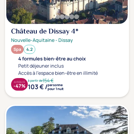
Château de Dissay
4*
Nouvelle-Aquitaine
-
Dissay
Spa
4.2
4 formules bien-être au choix
Petit déjeuner inclus
Accès à l'espace bien-être en illimité
154 €
à partir de
JUSQU'À
103 € /
-47%
personne
pour 1 nuit