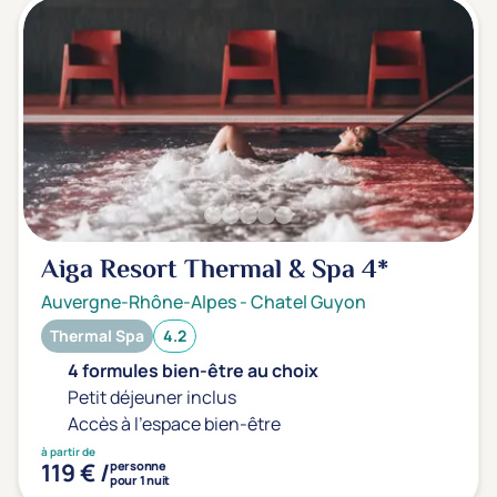
Aiga Resort Thermal & Spa
4*
Auvergne-Rhône-Alpes
-
Chatel Guyon
Thermal Spa
4.2
4 formules bien-être au choix
Petit déjeuner inclus
Accès à l'espace bien-être
à partir de
119 € /
personne
pour 1 nuit