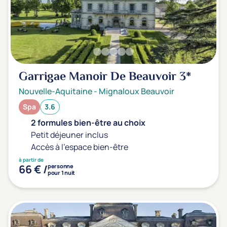
Garrigae Manoir De Beauvoir
3*
Nouvelle-Aquitaine
-
Mignaloux Beauvoir
Spa
3.6
2 formules bien-être au choix
Petit déjeuner inclus
Accès à l'espace bien-être
à partir de
66 € /
personne
pour 1 nuit