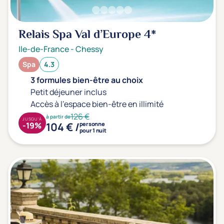
Relais Spa Val d’Europe
4*
Ile-de-France
-
Chessy
Spa
4.3
3 formules bien-être au choix
Petit déjeuner inclus
Accès à l'espace bien-être en illimité
126 €
à partir de
JUSQU'À
104 € /
-19%
personne
pour 1 nuit