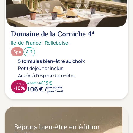
Domaine de la Corniche
4*
Ile-de-France
-
Rolleboise
Spa
4.2
5 formules bien-être au choix
Petit déjeuner inclus
Accès à l'espace bien-être
113 €
à partir de
JUSQU'À
106 € /
-10%
personne
pour 1 nuit
Séjours bien-être en édition