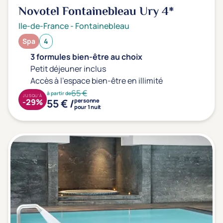
Novotel Fontainebleau Ury
4*
Transports & hébergement
Ile-de-France
-
Fontainebleau
Soins sans hébergement
(2)
Spa
4
Offre séjour + vol inclus
(0)
3 formules bien-être au choix
Petit déjeuner inclus
Accès à l'espace bien-être en illimité
65 €
à partir de
JUSQU'À
55 € /
-29%
personne
pour 1 nuit