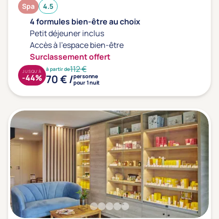
Prévention santé
(0)
Spa
4.5
Sport
(0)
4 formules bien-être au choix
Yoga
(0)
Petit déjeuner inclus
Accès à l'espace bien-être
Surclassement offert
Offres spéciales
112 €
à partir de
JUSQU'À
70 € /
-44%
personne
pour 1 nuit
Vente Flash & Promo
(6)
Offres spéciales Solo
(0)
Distance de chez vous
Établissements proches de chez moi
Km