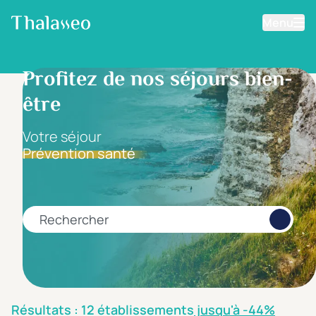
Menu
Aller au contenu principal
Filtrer les résultats
Profitez de nos séjours bien-
être
Fourchette de prix
Prix par personne
Votre séjour
Prévention santé
Minimum
Maximum
€
€
Rechercher
Catégorie d'hôtel
5 étoiles *****
(2)
4 étoiles ****
(9)
Résultats : 12 établissements
jusqu'à -44%