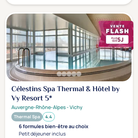
5J
PLUS
QUE
Célestins Spa Thermal & Hôtel by
Vy Resort
5*
Auvergne-Rhône-Alpes
-
Vichy
Thermal Spa
4.4
6 formules bien-être au choix
Petit déjeuner inclus