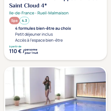
Saint Cloud
4*
Ile-de-France
-
Rueil-Malmaison
Spa
4.3
4 formules bien-être au choix
Petit déjeuner inclus
Accès à l'espace bien-être
à partir de
110 € /
personne
pour 1 nuit