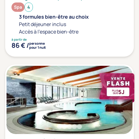
Spa
4
3 formules bien-être au choix
Petit déjeuner inclus
Accès à l'espace bien-être
à partir de
86 € /
personne
pour 1 nuit
5J
PLUS
QUE