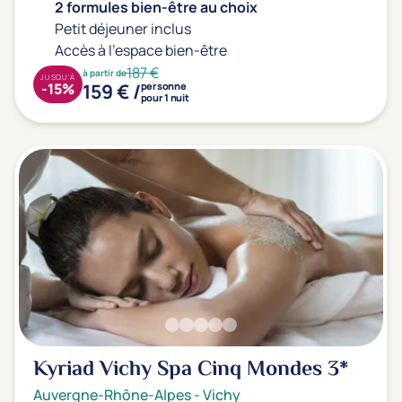
2 formules bien-être au choix
Petit déjeuner inclus
Accès à l'espace bien-être
187 €
à partir de
JUSQU'À
159 € /
-15%
personne
pour 1 nuit
Kyriad Vichy Spa Cinq Mondes
3*
Auvergne-Rhône-Alpes
-
Vichy