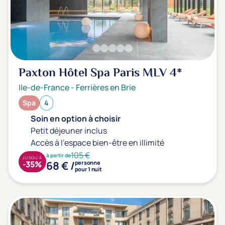
Paxton Hôtel Spa Paris MLV
4*
Ile-de-France
-
Ferrières en Brie
Spa
4
Soin en option à choisir
Petit déjeuner inclus
Accès à l'espace bien-être en illimité
105 €
à partir de
JUSQU'À
68 € /
-35%
personne
pour 1 nuit