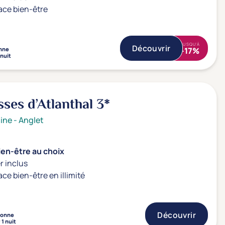
ace bien-être
JUSQU'À
Découvrir
nne
-17%
 nuit
sses d’Atlanthal
3*
ine
-
Anglet
ien-être au choix
r inclus
ace bien-être en illimité
Découvrir
sonne
 1 nuit