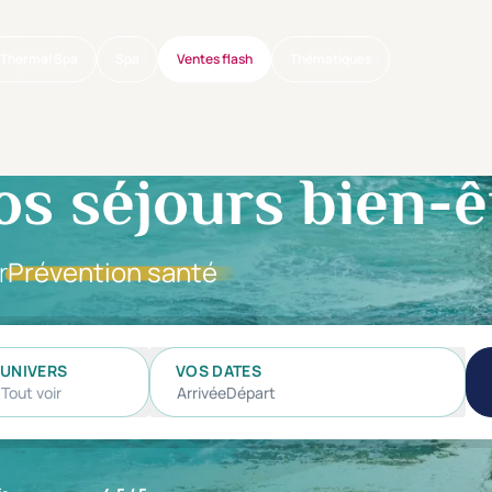
Thermal Spa
Spa
Ventes flash
Thématiques
os séjours bien-ê
r
Prévention santé
UNIVERS
VOS DATES
Tout voir
Arrivée
Départ