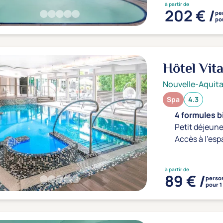
à partir de
202 € /
pe
pou
Hôtel Vit
Nouvelle-Aquita
Spa
4.3
4 formules b
Petit déjeune
Accès à l'esp
à partir de
89 € /
perso
pour 1