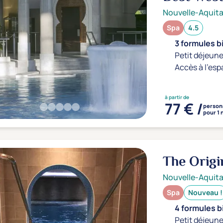
Nouvelle-Aquita
Spa
4.5
3 formules b
Petit déjeune
Accès à l'esp
à partir de
77 € /
person
pour 1 
The Origi
l'Avenue
Nouvelle-Aquita
Spa
Nouveau !
4 formules b
Petit déjeune