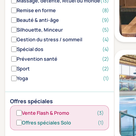
Massage, détente, Rituel du monde
(13)
Remise en forme
(8)
Beauté & anti-âge
(9)
Silhouette, Minceur
(5)
Gestion du stress / sommeil
(4)
Spécial dos
(4)
Prévention santé
(2)
Sport
(2)
Yoga
(1)
Offres spéciales
Vente Flash & Promo
(3)
Offres spéciales Solo
(1)