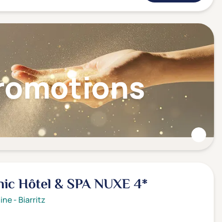
Promotions
nic Hôtel & SPA NUXE
4*
ine
-
Biarritz