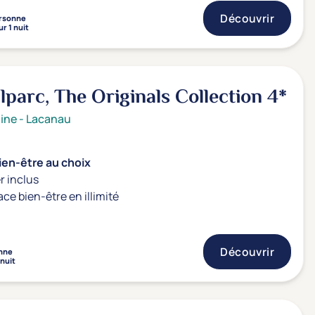
Découvrir
rsonne
r 1 nuit
alparc, The Originals Collection
4*
ine
-
Lacanau
ien-être au choix
r inclus
ace bien-être en illimité
Découvrir
nne
 nuit