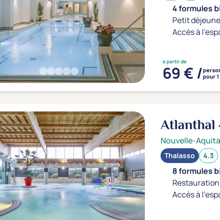
4 formules b
Petit déjeune
Accès à l'esp
à partir de
69 € /
perso
pour 1
Atlanthal
Nouvelle-Aquita
Thalasso
4.3
8 formules b
Restauration 
Accès à l'esp