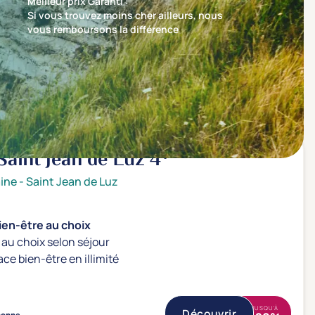
Meilleur prix Garanti :
Si vous trouvez moins cher ailleurs, nous
vous remboursons la différence
Trier par
Nos recommandations en premier
Saint Jean de Luz
4*
ine
-
Saint Jean de Luz
ien-être au choix
au choix selon séjour
ace bien-être en illimité
JUSQU'À
Découvrir
sonne