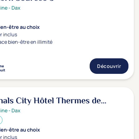
ine
-
Dax
ien-être au choix
r inclus
ace bien-être en illimité
Découvrir
ne
nuit
nals City Hôtel Thermes de
3*
ine
-
Dax
ien-être au choix
r inclus