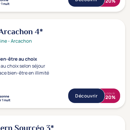
-20%
 1 nuit
 Arcachon
4*
ine
-
Arcachon
ien-être au choix
au choix selon séjour
ace bien-être en illimité
JUSQU'À
Découvrir
sonne
-20%
 1 nuit
tern Sourcéo
3*