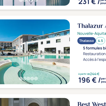
231 € /
pour
Thalazur
Nouvelle-Aquita
Thalasso
4.5
5 formules b
Restauration 
Accès à l'esp
244 €
à partir de
196 € /
per
pour
Best Wes