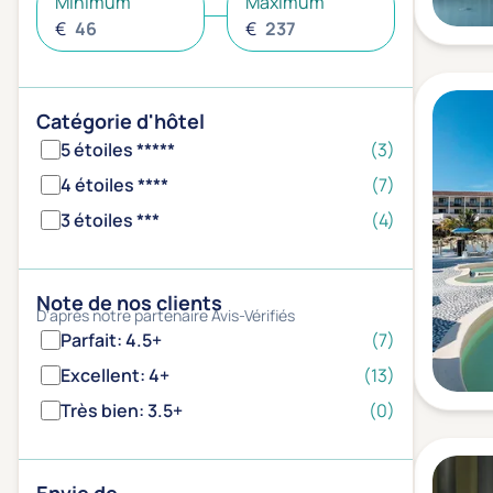
Minimum
Maximum
€
€
Catégorie d'hôtel
5 étoiles *****
(3)
4 étoiles ****
(7)
3 étoiles ***
(4)
Note de nos clients
D'après notre partenaire Avis-Vérifiés
Parfait: 4.5+
(7)
Excellent: 4+
(13)
Très bien: 3.5+
(0)