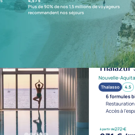
fs
4,5 / 5
Plus de 90% de nos 1,5 millions de voyageurs
recommandent nos séjours
ts : 14 établissements
jusqu'à -20%
Thalazur 
Nouvelle-Aquita
Thalasso
4.5
6 formules b
Restauration 
Accès à l'esp
272 €
à partir de
per