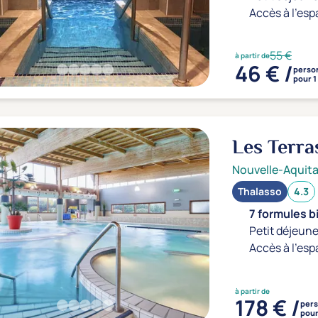
Accès à l'esp
55 €
à partir de
46 € /
perso
pour 1
Les Terra
Nouvelle-Aquita
Thalasso
4.3
7 formules b
Petit déjeune
Accès à l'esp
à partir de
178 € /
per
pour