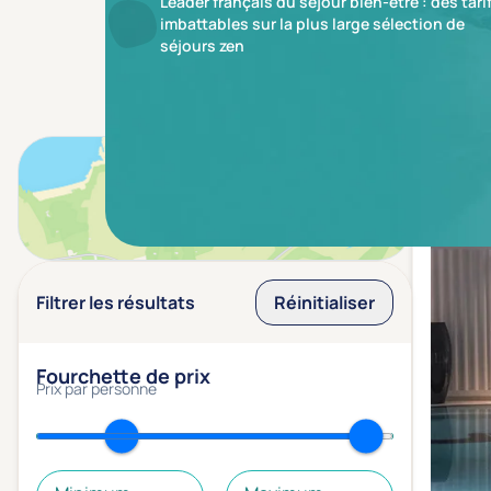
Leader français du séjour bien-être : des tari
imbattables sur la plus large sélection de
séjours zen
Résulta
Voir sur la carte
Filtrer les résultats
Réinitialiser
Fourchette de prix
Prix par personne