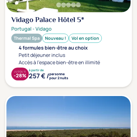
Vidago Palace Hôtel
5*
Portugal
-
Vidago
Thermal Spa
Nouveau !
Vol en option
4 formules bien-être au choix
Petit déjeuner inclus
Accès à l'espace bien-être en illimité
à partir de
JUSQU'À
257 € /
personne
-28%
pour 2 nuits