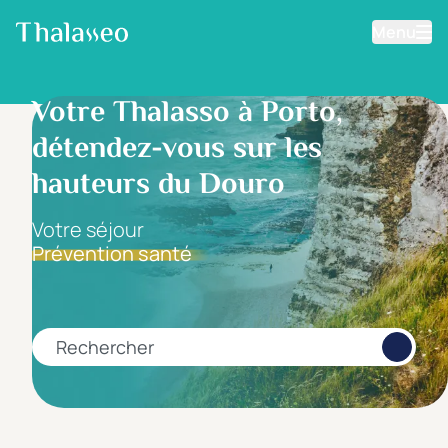
Menu
Aller au contenu principal
Filtrer les résultats
Votre Thalasso à Porto,
détendez-vous sur les
Fourchette de prix
Prix par personne
hauteurs du Douro
Votre séjour
Prévention santé
Minimum
Maximum
€
€
Rechercher
Catégorie d'hôtel
5 étoiles *****
(0)
4 étoiles ****
(0)