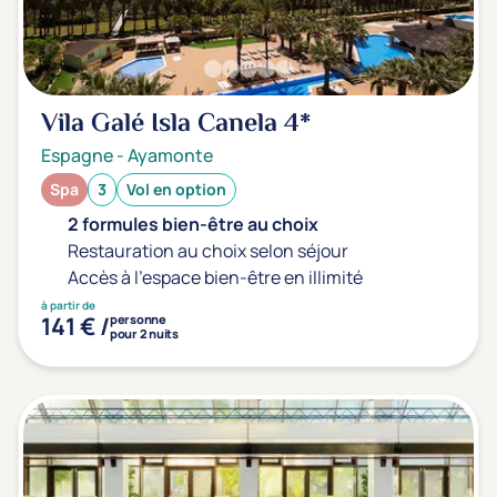
Vila Galé Isla Canela
4*
Espagne
-
Ayamonte
Spa
3
Vol en option
2 formules bien-être au choix
Restauration au choix selon séjour
Accès à l'espace bien-être en illimité
à partir de
141 € /
personne
pour 2 nuits