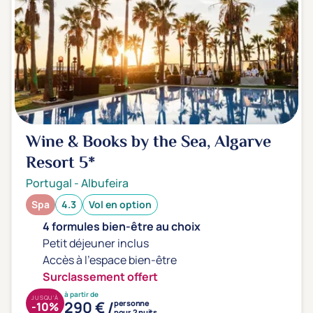
Wine & Books by the Sea, Algarve
Resort
5*
Portugal
-
Albufeira
Spa
4.3
Vol en option
4 formules bien-être au choix
Petit déjeuner inclus
Accès à l'espace bien-être
Surclassement offert
à partir de
JUSQU'À
290 € /
personne
-10%
pour 2 nuits