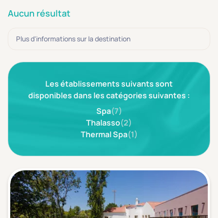
3 étoiles ***
(0)
Aucun résultat
Note de nos clients
Plus d'informations sur la destination
D'après notre partenaire Avis-Vérifiés
Parfait: 4.5+
(0)
Excellent: 4+
(0)
Les établissements suivants sont
Très bien: 3.5+
(0)
disponibles dans les catégories suivantes :
Spa
(7)
Thalasso
(2)
Envie de
Thermal Spa
(1)
Bord de mer
(0)
Ville
(0)
Montagne
(0)
Campagne
(0)