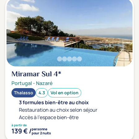
Transports & hébergement
Soins sans hébergement
(0)
Offre séjour + vol inclus
(0)
Miramar Sul
4*
Portugal
-
Nazaré
Thalasso
4.3
Vol en option
3 formules bien-être au choix
Restauration au choix selon séjour
Accès à l'espace bien-être
à partir de
139 € /
personne
pour 2 nuits