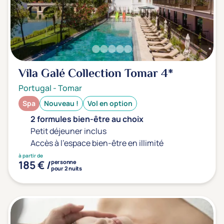
Type de séjour
Thalasso
Thermal Spa
Spa
Vila Galé Collection Tomar
4*
Thématiques bien-être
Portugal
-
Tomar
Accès à l'espace bien-être
(0)
Spa
Nouveau !
Vol en option
Massage, détente, Rituel du monde
(0)
2 formules bien-être au choix
Petit déjeuner inclus
Remise en forme
(0)
Accès à l'espace bien-être en illimité
Beauté & anti-âge
(0)
à partir de
185 € /
personne
Silhouette, Minceur
(0)
pour 2 nuits
Gestion du stress / sommeil
(0)
Spécial dos
(0)
Prévention santé
(0)