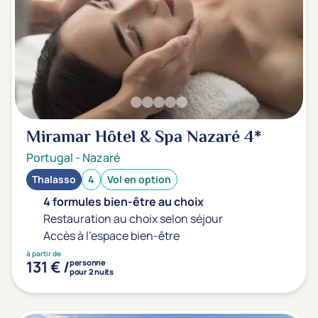
Sport
(0)
Yoga
(0)
Offres spéciales
Vente Flash & Promo
(0)
Miramar Hôtel & Spa Nazaré
Offres spéciales Solo
4*
(0)
Portugal
-
Nazaré
Thalasso
4
Vol en option
Distance de chez vous
4 formules bien-être au choix
Établissements proches de chez moi
Restauration au choix selon séjour
Accès à l'espace bien-être
Km
à partir de
131 € /
personne
pour 2 nuits