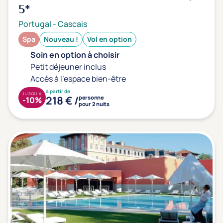
5*
Portugal
-
Cascais
Spa
Nouveau !
Vol en option
Soin en option à choisir
Petit déjeuner inclus
Accès à l'espace bien-être
à partir de
JUSQU'À
218 € /
personne
-10%
pour 2 nuits