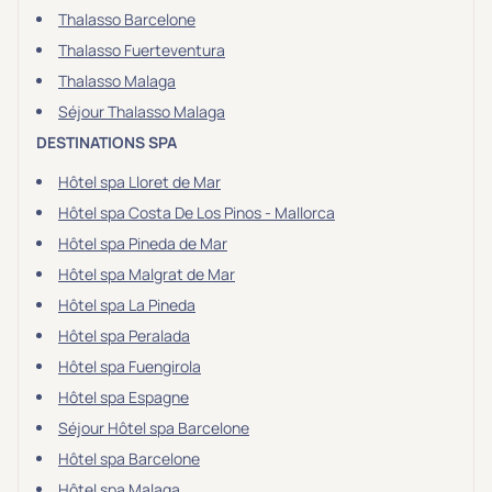
Prévention santé
(0)
Thalasso Barcelone
Sport
(0)
Thalasso Fuerteventura
Yoga
(0)
Thalasso Malaga
Séjour Thalasso Malaga
DESTINATIONS SPA
Offres spéciales
Hôtel spa Lloret de Mar
Vente Flash & Promo
(1)
Hôtel spa Costa De Los Pinos - Mallorca
Offres spéciales Solo
(0)
Hôtel spa Pineda de Mar
Hôtel spa Malgrat de Mar
Hôtel spa La Pineda
Distance de chez vous
Hôtel spa Peralada
Établissements proches de chez moi
Hôtel spa Fuengirola
Hôtel spa Espagne
Km
Séjour Hôtel spa Barcelone
Hôtel spa Barcelone
Hôtel spa Malaga