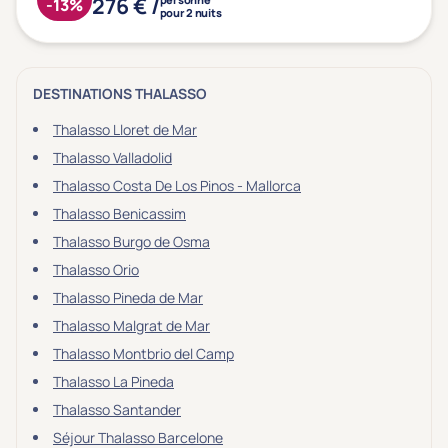
276 € /
Type de séjour
-13%
pour 2 nuits
Thalasso
Thermal Spa
Spa
DESTINATIONS THALASSO
(1)
Thalasso Lloret de Mar
Thalasso Valladolid
Thalasso Costa De Los Pinos - Mallorca
Thématiques bien-être
Thalasso Benicassim
Accès à l'espace bien-être
(1)
Thalasso Burgo de Osma
Massage, détente, Rituel du monde
(1)
Thalasso Orio
Remise en forme
(0)
Thalasso Pineda de Mar
Beauté & anti-âge
(1)
Thalasso Malgrat de Mar
Silhouette, Minceur
(0)
Thalasso Montbrio del Camp
Thalasso La Pineda
Gestion du stress / sommeil
(0)
Thalasso Santander
Spécial dos
(0)
Séjour Thalasso Barcelone