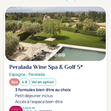
3 étoiles ***
(0)
Note de nos clients
D'après notre partenaire Avis-Vérifiés
Parfait: 4.5+
(0)
Excellent: 4+
(1)
Très bien: 3.5+
(0)
Envie de
Peralada Wine Spa & Golf
5*
Bord de mer
(0)
Espagne
-
Peralada
Ville
(0)
Spa
4.8
Vol en option
Montagne
(0)
3 formules bien-être au choix
Campagne
(1)
Petit déjeuner inclus
Accès à l'espace bien-être
à partir de
JUSQU'À
personne