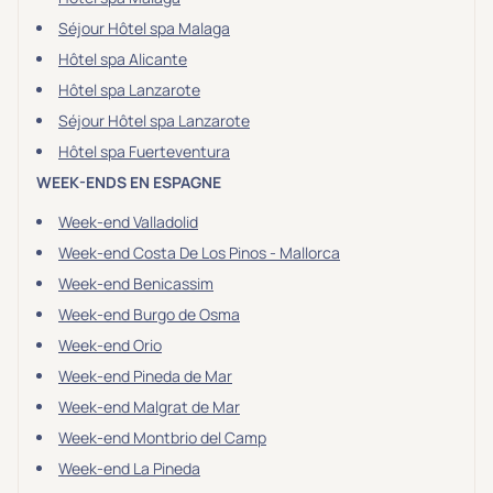
Séjour Hôtel spa Malaga
Transports & hébergement
Hôtel spa Alicante
Soins sans hébergement
(0)
Hôtel spa Lanzarote
Offre séjour + vol inclus
(1)
Séjour Hôtel spa Lanzarote
Hôtel spa Fuerteventura
WEEK-ENDS EN ESPAGNE
Week-end Valladolid
Week-end Costa De Los Pinos - Mallorca
Week-end Benicassim
Week-end Burgo de Osma
Week-end Orio
Week-end Pineda de Mar
Week-end Malgrat de Mar
Week-end Montbrio del Camp
Week-end La Pineda