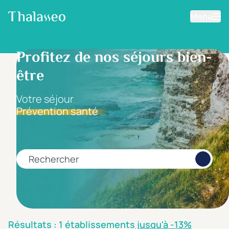
Menu
Aller au contenu principal
Filtrer les résultats
Profitez de nos séjours bien-
être
Fourchette de prix
Prix par personne
Votre séjour
Prévention santé
Minimum
Maximum
€
€
Rechercher
Catégorie d'hôtel
5 étoiles *****
(1)
4 étoiles ****
(0)
Résultats : 1 établissements
jusqu'à -13%