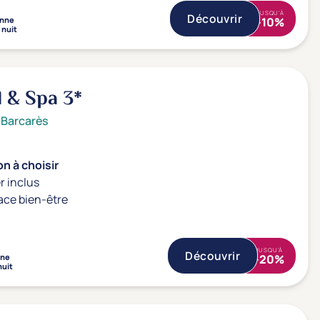
JUSQU'À
Découvrir
onne
-10%
 nuit
l & Spa
3*
 Barcarès
n à choisir
r inclus
ace bien-être
JUSQU'À
Découvrir
nne
-20%
nuit