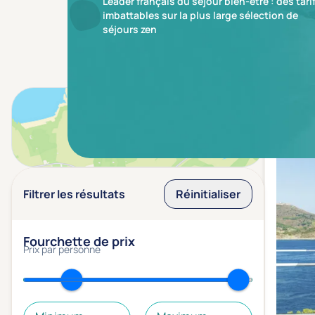
Leader français du séjour bien-être : des tari
imbattables sur la plus large sélection de
séjours zen
Résulta
Voir sur la carte
Filtrer les résultats
Réinitialiser
Fourchette de prix
Prix par personne