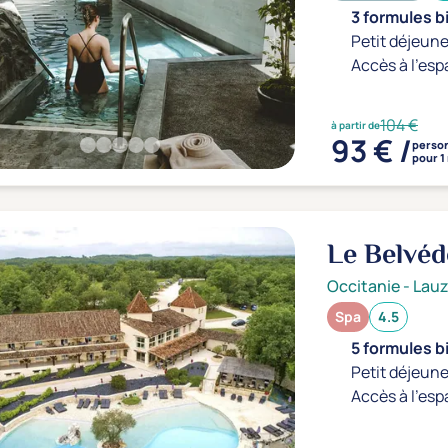
3 formules b
Petit déjeune
Accès à l'esp
104 €
à partir de
93 € /
perso
pour 1
Le Belvé
Occitanie
-
Lauz
Spa
4.5
5 formules b
Petit déjeune
Accès à l'esp