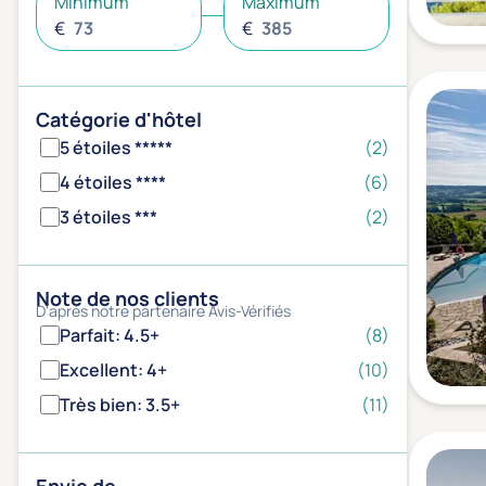
Minimum
Maximum
€
€
Catégorie d'hôtel
5 étoiles *****
(2)
4 étoiles ****
(6)
3 étoiles ***
(2)
Note de nos clients
D'après notre partenaire Avis-Vérifiés
Parfait: 4.5+
(8)
Excellent: 4+
(10)
Très bien: 3.5+
(11)