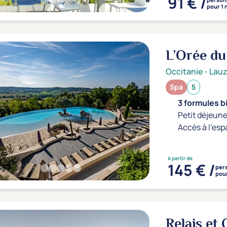
91 € /
pour 1 
L’Orée du
Occitanie
-
Lauz
Spa
5
3 formules b
Petit déjeune
Accès à l'esp
à partir de
145 € /
per
pour
Relais et