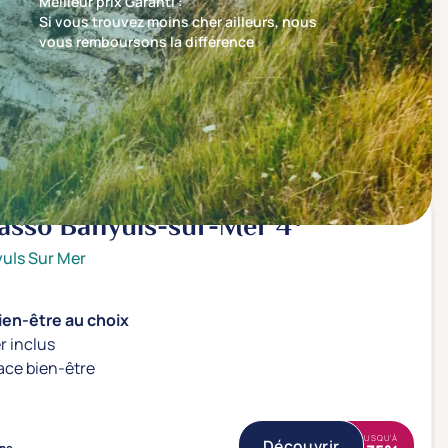
Meilleur prix Garanti :
Si vous trouvez moins cher ailleurs, nous
vous remboursons la différence
Trier par
Nos recommandations en premier
lasso Banyuls-sur-Mer
4*
uls Sur Mer
ien-être au choix
r inclus
ace bien-être
JUSQU'À
Découvrir
ne