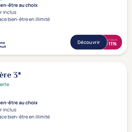
ien-être au choix
r inclus
ace bien-être en illimité
JUSQU'À
Découvrir
nne
-11%
 nuit
dère
3*
erte
ien-être au choix
r inclus
ace bien-être en illimité