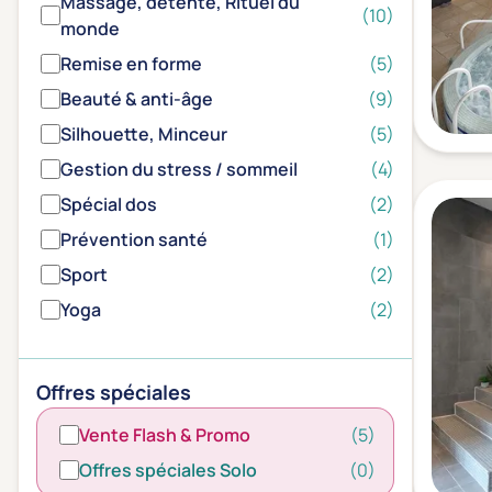
Massage, détente, Rituel du
(10)
monde
Remise en forme
(5)
Beauté & anti-âge
(9)
Silhouette, Minceur
(5)
Gestion du stress / sommeil
(4)
Spécial dos
(2)
Prévention santé
(1)
Sport
(2)
Yoga
(2)
Offres spéciales
Vente Flash & Promo
(5)
Offres spéciales Solo
(0)