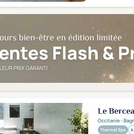
ours bien-être en édition limitée
entes Flash & 
LEUR PRIX GARANTI
Le Bercea
Occitanie
-
Bagn
Thermal Spa
4