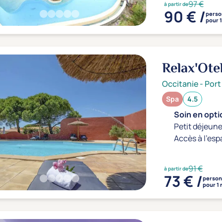
97 €
à partir de
90 € /
pers
pour 1
Relax'Ote
Occitanie
-
Port
Spa
4.5
Soin en optio
Petit déjeune
Accès à l'esp
91 €
à partir de
73 € /
perso
pour 1 