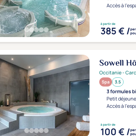
Accès à l'esp
à partir de
385 € /
pe
pou
Sowell Hô
Occitanie
-
Car
Spa
3.5
3 formules b
Petit déjeune
Accès à l'esp
à partir de
100 € /
pe
pou