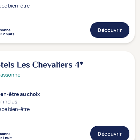
ace bien-être
Découvrir
rsonne
r 2 nuits
tels Les Chevaliers
4*
cassonne
ien-être au choix
r inclus
ace bien-être
Découvrir
rsonne
r 1 nuit