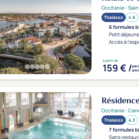
Occitanie
-
Sain
Thalasso
4.6
6 formules b
Petit déjeune
Accès à l'esp
à partir de
159 € /
per
pour
Résidence
Occitanie
-
Cane
Thalasso
4.3
7 formules b
Sans restaur