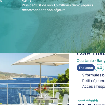
fs
4,5 / 5
Plus de 90% de nos 1,5 millions de voyageurs
recommandent nos séjours
ts : 11 établissements
jusqu'à -35%
Côté Tha
Occitanie
-
Bany
Thalasso
4.3
9 formules b
Petit déjeune
Accès à l'esp
129 €
à partir de
person