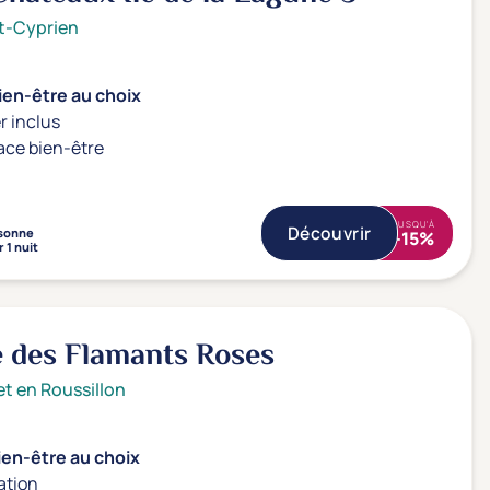
t-Cyprien
ien-être au choix
r inclus
ace bien-être
JUSQU'À
Découvrir
sonne
-15%
 1 nuit
 des Flamants Roses
t en Roussillon
ien-être au choix
ation