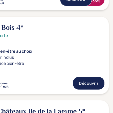
-35%
nuit
 Bois
4*
erte
ien-être au choix
r inclus
ace bien-être
Découvrir
sonne
 1 nuit
 Châteaux Ile de la Lagune
5*