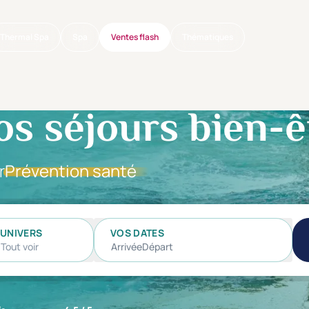
Thermal Spa
Spa
Ventes flash
Thématiques
os séjours bien-ê
r
Prévention santé
UNIVERS
VOS DATES
Tout voir
Arrivée
Départ