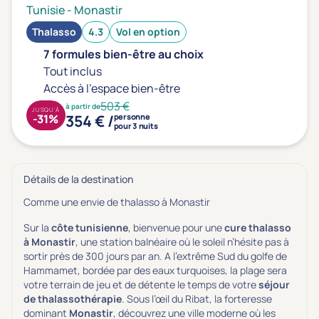
Prévention santé
(0)
Tunisie
-
Monastir
Sport
(0)
Thalasso
4.3
Vol en option
Yoga
(0)
7 formules bien-être au choix
Tout inclus
Accès à l'espace bien-être
Offres spéciales
503 €
à partir de
JUSQU'À
354 € /
-31%
personne
Vente Flash & Promo
(2)
pour 3 nuits
Offres spéciales Solo
(0)
Détails de la destination
Comme une envie de thalasso à Monastir
Distance de chez vous
Sur la
côte tunisienne
, bienvenue pour une
cure thalasso
Établissements proches de chez moi
à Monastir
, une station balnéaire où le soleil n’hésite pas à
sortir près de 300 jours par an. A l’extrême Sud du golfe de
Km
Hammamet, bordée par des eaux turquoises, la plage sera
votre terrain de jeu et de détente le temps de votre
séjour
de thalassothérapie
. Sous l’œil du Ribat, la forteresse
dominant
Monastir
, découvrez une ville moderne où les