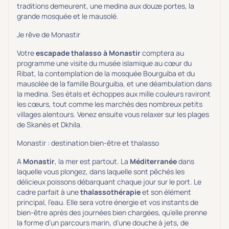
traditions demeurent, une medina aux douze portes, la
Transports & hébergement
grande mosquée et le mausolé.
Soins sans hébergement
(0)
Je rêve de Monastir
Offre séjour + vol inclus
(2)
Votre
escapade thalasso à Monastir
comptera au
programme une visite du musée islamique au cœur du
Ribat, la contemplation de la mosquée Bourguiba et du
mausolée de la famille Bourguiba, et une déambulation dans
la medina. Ses étals et échoppes aux mille couleurs raviront
les cœurs, tout comme les marchés des nombreux petits
villages alentours. Venez ensuite vous relaxer sur les plages
de Skanès et Dkhila.
Monastir : destination bien-être et thalasso
A
Monastir
, la mer est partout. La
Méditerranée
dans
laquelle vous plongez, dans laquelle sont pêchés les
délicieux poissons débarquant chaque jour sur le port. Le
cadre parfait à une
thalassothérapie
et son élément
principal, l’eau. Elle sera votre énergie et vos instants de
bien-être après des journées bien chargées, qu’elle prenne
la forme d’un parcours marin, d’une douche à jets, de