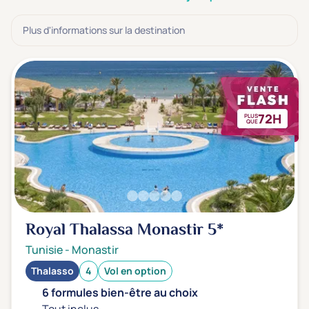
3 étoiles ***
(0)
Plus d'informations sur la destination
Note de nos clients
D'après notre partenaire Avis-Vérifiés
Parfait: 4.5+
(0)
Excellent: 4+
(2)
72H
PLUS
Très bien: 3.5+
(0)
QUE
Envie de
Bord de mer
(2)
Ville
(0)
Royal Thalassa Monastir
5*
Montagne
(0)
Tunisie
-
Monastir
Campagne
(0)
Thalasso
4
Vol en option
6 formules bien-être au choix