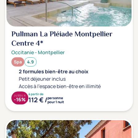
Prévention santé
(0)
Sport
(0)
Yoga
(0)
Pullman La Pléiade Montpellier
Centre
4*
Offres spéciales
Occitanie
-
Montpellier
Vente Flash & Promo
(0)
Spa
4.9
Offres spéciales Solo
(0)
2 formules bien-être au choix
Petit déjeuner inclus
Accès à l'espace bien-être en illimité
Distance de chez vous
à partir de
JUSQU'À
112 € /
personne
-16%
Établissements proches de chez moi
pour 1 nuit
Km