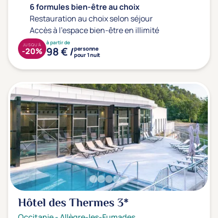
6 formules bien-être au choix
Restauration au choix selon séjour
Accès à l'espace bien-être en illimité
à partir de
JUSQU'À
98 € /
personne
-20%
pour 1 nuit
Hôtel des Thermes
3*
Occitanie
-
Allègre-les-Fumades