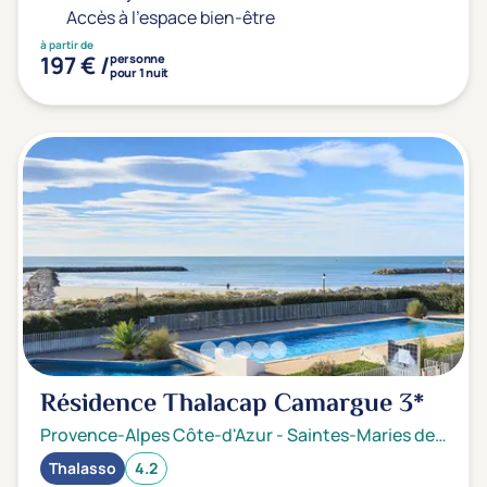
Accès à l'espace bien-être
à partir de
197 € /
personne
pour 1 nuit
Résidence Thalacap Camargue
3*
Provence-Alpes Côte-d'Azur
-
Saintes-Maries de la mer
Thalasso
4.2