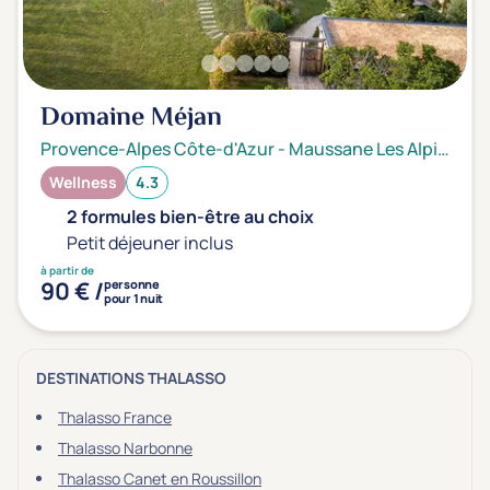
Domaine Méjan
Provence-Alpes Côte-d'Azur
-
Maussane Les Alpilles
Wellness
4.3
2 formules bien-être au choix
Petit déjeuner inclus
à partir de
90 € /
personne
pour 1 nuit
DESTINATIONS THALASSO
Thalasso France
Thalasso Narbonne
Thalasso Canet en Roussillon