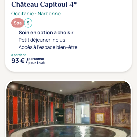
Château Capitoul
4*
Occitanie
-
Narbonne
Spa
5
Soin en option à choisir
Petit déjeuner inclus
Accès à l'espace bien-être
à partir de
93 € /
personne
pour 1 nuit