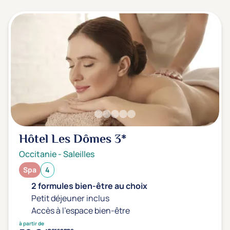
3 étoiles ***
(1)
Note de nos clients
D'après notre partenaire Avis-Vérifiés
Parfait: 4.5+
(0)
Excellent: 4+
(1)
Très bien: 3.5+
(0)
Envie de
Hôtel Les Dômes
3*
Bord de mer
(0)
Occitanie
-
Saleilles
Ville
(1)
Spa
4
Montagne
(0)
2 formules bien-être au choix
Campagne
(0)
Petit déjeuner inclus
Accès à l'espace bien-être
à partir de
personne