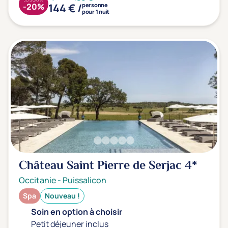
144 € /
-20%
personne
pour 1 nuit
Château Saint Pierre de Serjac
4*
Occitanie
-
Puissalicon
Spa
Nouveau !
Soin en option à choisir
Petit déjeuner inclus