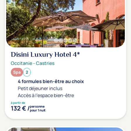
Transports & hébergement
Soins sans hébergement
(0)
Offre séjour + vol inclus
(0)
Disini Luxury Hotel
4*
Occitanie
-
Castries
Spa
2
4 formules bien-être au choix
Petit déjeuner inclus
Accès à l'espace bien-être
à partir de
132 € /
personne
pour 1 nuit