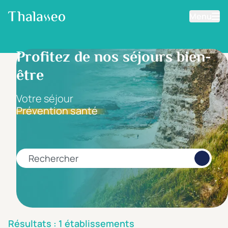
Menu
Aller au contenu principal
Filtrer les résultats
Profitez de nos séjours bien-
être
Fourchette de prix
Prix par personne
Votre séjour
Prévention santé
Minimum
Maximum
€
€
Rechercher
Catégorie d'hôtel
5 étoiles *****
(0)
4 étoiles ****
(0)
Résultats : 1 établissements