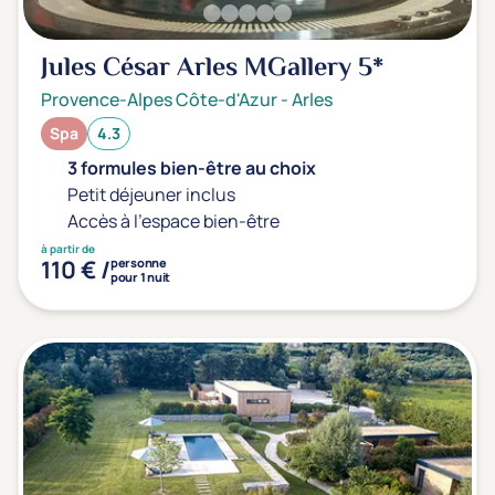
Jules César Arles MGallery
5*
Provence-Alpes Côte-d'Azur
-
Arles
Spa
4.3
3 formules bien-être au choix
Petit déjeuner inclus
Accès à l'espace bien-être
à partir de
110 € /
personne
pour 1 nuit