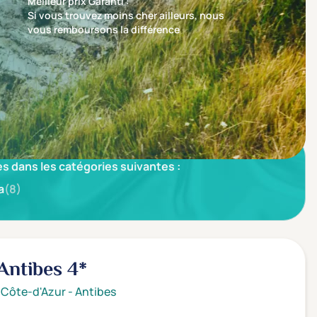
Meilleur prix Garanti :
Si vous trouvez moins cher ailleurs, nous
vous remboursons la différence
Trier par
Nos recommandations en premier
s dans les catégories suivantes :
a
(8)
 Antibes
4*
 Côte-d'Azur
-
Antibes