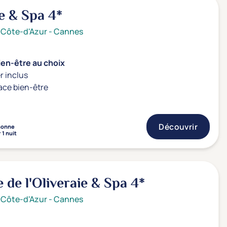
e & Spa
4*
 Côte-d'Azur
-
Cannes
ien-être au choix
r inclus
ace bien-être
Découvrir
sonne
 1 nuit
e de l'Oliveraie & Spa
4*
 Côte-d'Azur
-
Cannes