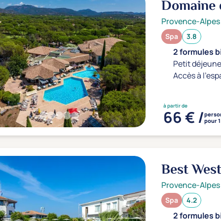
Domaine d
Provence-Alpes
Spa
3.8
2 formules b
Petit déjeune
Accès à l'esp
à partir de
66 € /
perso
pour 1
Best West
Provence-Alpes
Spa
4.2
2 formules b