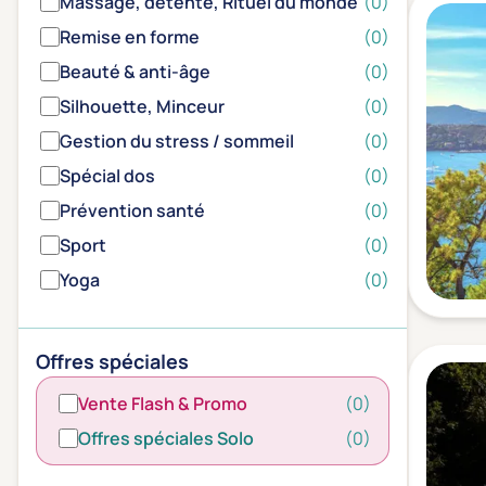
Massage, détente, Rituel du monde
(0)
Remise en forme
(0)
Beauté & anti-âge
(0)
Silhouette, Minceur
(0)
Gestion du stress / sommeil
(0)
Spécial dos
(0)
Prévention santé
(0)
Sport
(0)
Yoga
(0)
Offres spéciales
Vente Flash & Promo
(0)
Offres spéciales Solo
(0)