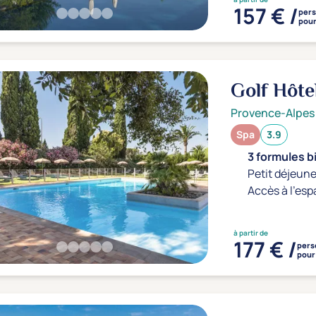
157 € /
per
pour
Golf Hôte
Provence-Alpes
Spa
3.9
3 formules b
Petit déjeune
Accès à l'esp
à partir de
177 € /
pers
pour 