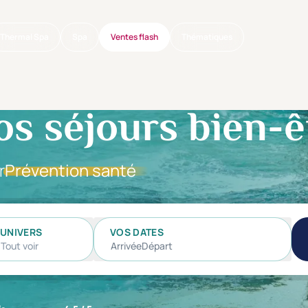
Thermal Spa
Spa
Ventes flash
Thématiques
os séjours bien-ê
r
Prévention santé
UNIVERS
VOS DATES
Tout voir
Arrivée
Départ