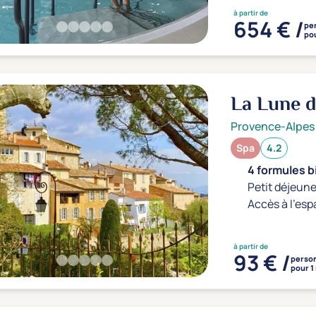
à partir de
654 € /
pe
pou
La Lune 
Provence-Alpes
Spa
4.2
4 formules b
Petit déjeune
Accès à l'esp
à partir de
93 € /
perso
pour 1