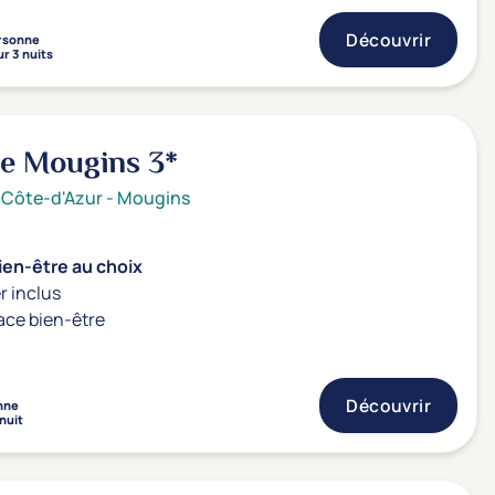
Découvrir
rsonne
r 3 nuits
de Mougins
3*
 Côte-d'Azur
-
Mougins
ien-être au choix
r inclus
ace bien-être
Découvrir
nne
 nuit