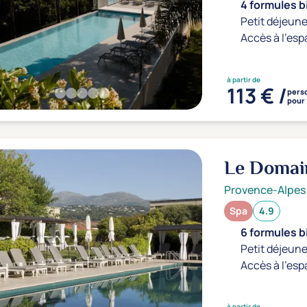
4 formules b
Petit déjeune
Accès à l'esp
à partir de
113 € /
pers
pour 
Le Domai
Provence-Alpes
Spa
4.9
6 formules b
Petit déjeune
Accès à l'esp
à partir de