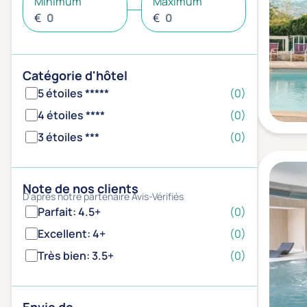
Minimum
Maximum
€
€
Catégorie d'hôtel
5 étoiles *****
(0)
4 étoiles ****
(0)
3 étoiles ***
(0)
Note de nos clients
D'après notre partenaire Avis-Vérifiés
Parfait: 4.5+
(0)
Excellent: 4+
(0)
Très bien: 3.5+
(0)