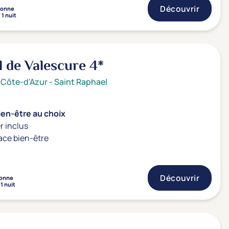
Découvrir
sonne
 1 nuit
l de Valescure
4*
 Côte-d'Azur
-
Saint Raphael
ien-être au choix
r inclus
ace bien-être
Découvrir
onne
1 nuit