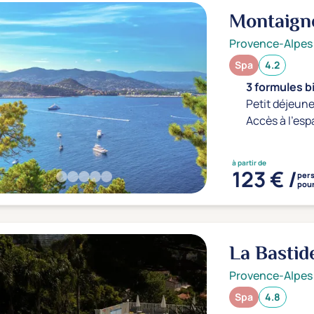
Montaign
Provence-Alpes
Spa
4.2
3 formules b
Petit déjeune
Accès à l'esp
à partir de
123 € /
per
pour
La Bastid
Provence-Alpes
Spa
4.8