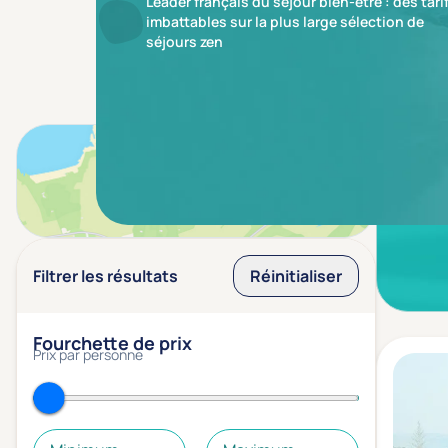
Leader français du séjour bien-être : des tari
imbattables sur la plus large sélection de
séjours zen
Aucun r
Voir sur la carte
Filtrer les résultats
Réinitialiser
Fourchette de prix
Prix par personne