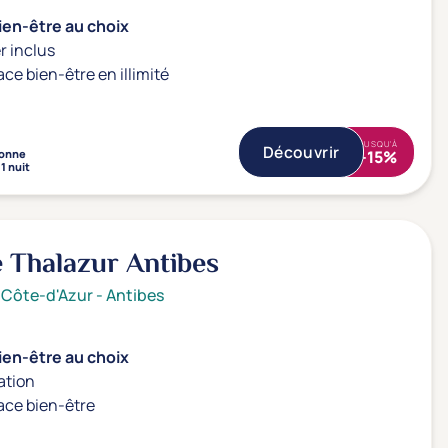
ien-être au choix
r inclus
ace bien-être en illimité
JUSQU'À
Découvrir
onne
-15%
1 nuit
 Thalazur Antibes
 Côte-d'Azur
-
Antibes
ien-être au choix
ation
ace bien-être