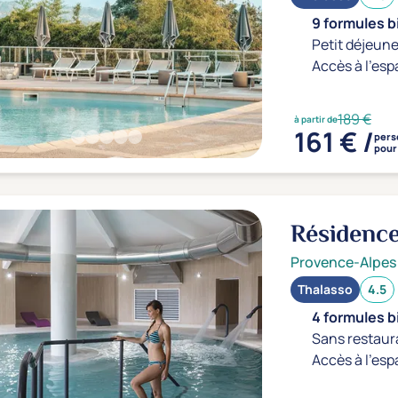
9 formules b
Petit déjeune
Accès à l'esp
189 €
à partir de
161 € /
pers
pour 
Résidence
Provence-Alpes
Thalasso
4.5
4 formules b
Sans restaur
Accès à l'esp