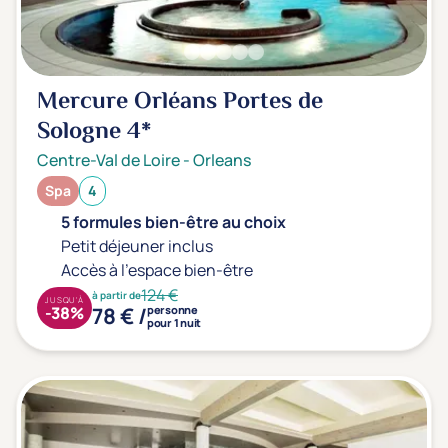
Prévention santé
(0)
Sport
(0)
Yoga
(0)
Mercure Orléans Portes de
Sologne
4*
Offres spéciales
Centre-Val de Loire
-
Orleans
Vente Flash & Promo
(1)
Spa
4
Offres spéciales Solo
(0)
5 formules bien-être au choix
Petit déjeuner inclus
Accès à l'espace bien-être
124 €
Distance de chez vous
à partir de
JUSQU'À
78 € /
-38%
personne
Établissements proches de chez moi
pour 1 nuit
Km