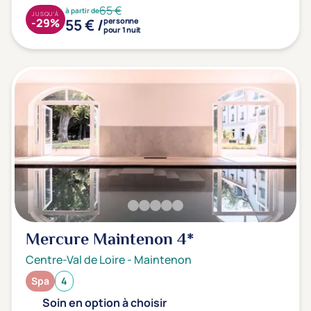
65 €
à partir de
JUSQU'À
55 € /
-29%
personne
pour 1 nuit
Mercure Maintenon
4*
Centre-Val de Loire
-
Maintenon
Spa
4
Soin en option à choisir