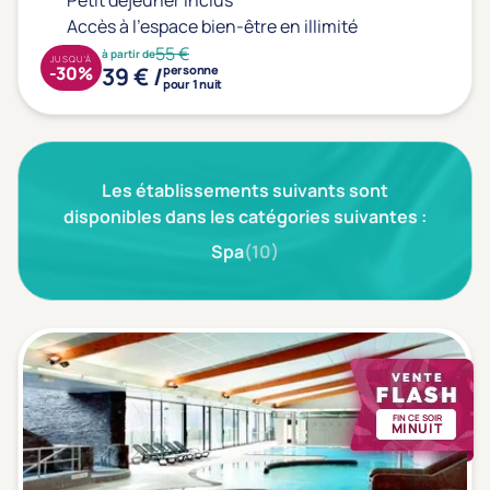
Petit déjeuner inclus
Type de séjour
Accès à l'espace bien-être en illimité
55 €
à partir de
JUSQU'À
39 € /
-30%
personne
pour 1 nuit
Thalasso
Thermal Spa
Spa
(1)
Les établissements suivants sont
Thématiques bien-être
disponibles dans les catégories suivantes :
Accès à l'espace bien-être
(1)
Spa
(10)
Massage, détente, Rituel du monde
(1)
Remise en forme
(1)
Beauté & anti-âge
(0)
Silhouette, Minceur
(0)
Gestion du stress / sommeil
(0)
FIN CE SOIR
MINUIT
Spécial dos
(0)