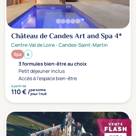
Château de Candes Art and Spa
4*
Centre-Val de Loire
-
Candes-Saint-Martin
Spa
4
3 formules bien-être au choix
Petit déjeuner inclus
Accès à l'espace bien-être
à partir de
110 € /
personne
pour 1 nuit
PLUS