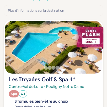
3 étoiles ***
(0)
Plus d'informations sur la destination
Note de nos clients
D'après notre partenaire Avis-Vérifiés
Parfait: 4.5+
(0)
Excellent: 4+
(1)
FIN CE SOIR
MINUIT
Très bien: 3.5+
(0)
Envie de
Bord de mer
(0)
Ville
(0)
Les Dryades Golf & Spa
4*
Montagne
(0)
Centre-Val de Loire
-
Pouligny Notre Dame
Campagne
(1)
Spa
4.1
3 formules bien-être au choix