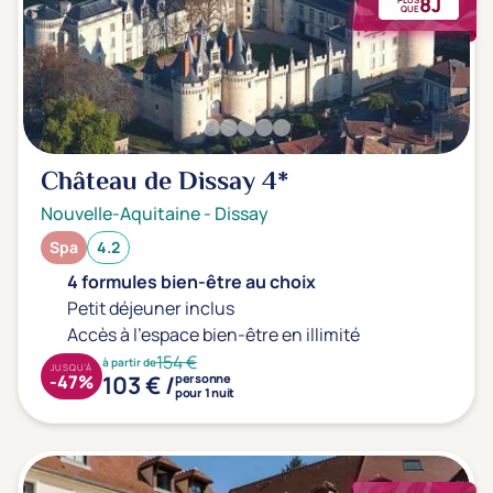
8J
QUE
Château de Dissay
4*
Nouvelle-Aquitaine
-
Dissay
Spa
4.2
4 formules bien-être au choix
Petit déjeuner inclus
Accès à l'espace bien-être en illimité
154 €
à partir de
JUSQU'À
103 € /
-47%
personne
pour 1 nuit