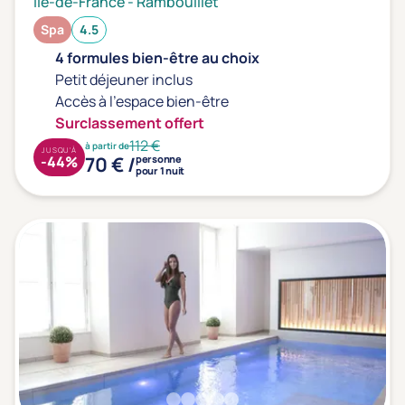
Ile-de-France
-
Rambouillet
Spa
4.5
4 formules bien-être au choix
Petit déjeuner inclus
Accès à l'espace bien-être
Surclassement offert
112 €
à partir de
JUSQU'À
70 € /
-44%
personne
pour 1 nuit