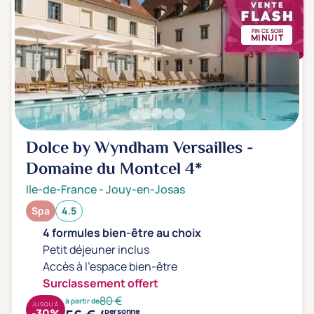
FIN CE SOIR
MINUIT
Dolce by Wyndham Versailles -
Domaine du Montcel
4*
Ile-de-France
-
Jouy-en-Josas
Spa
4.5
4 formules bien-être au choix
Petit déjeuner inclus
Accès à l'espace bien-être
Surclassement offert
80 €
à partir de
JUSQU'À
-30%
personne