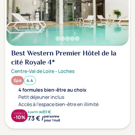
Transports & hébergement
Soins sans hébergement
(0)
Offre séjour + vol inclus
(0)
Best Western Premier Hôtel de la
cité Royale
4*
Centre-Val de Loire
-
Loches
Spa
4.4
4 formules bien-être au choix
Petit déjeuner inclus
Accès à l'espace bien-être en illimité
81 €
à partir de
JUSQU'À
73 € /
-10%
personne
pour 1 nuit