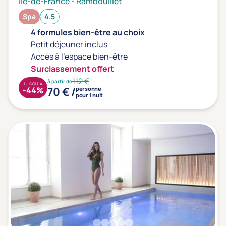
Ile-de-France
-
Rambouillet
Spa
4.5
4 formules bien-être au choix
Petit déjeuner inclus
Accès à l'espace bien-être
Surclassement offert
112 €
à partir de
JUSQU'À
70 € /
-44%
personne
pour 1 nuit