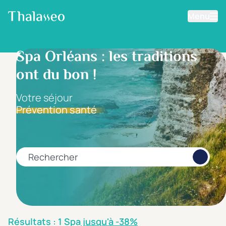
Menu
Aller au contenu principal
Filtrer les résultats
Spa Orléans : les traditions
ont du bon !
Fourchette de prix
Prix par personne
Votre séjour
Prévention santé
Minimum
Maximum
€
€
Rechercher
Catégorie d'hôtel
5 étoiles *****
(0)
4 étoiles ****
(1)
Résultats : 1 Spa
jusqu'à -38%