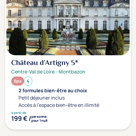
Transports & hébergement
Soins sans hébergement
(1)
Offre séjour + vol inclus
(0)
Château d’Artigny
5*
Centre-Val de Loire
-
Montbazon
Spa
4
2 formules bien-être au choix
Petit déjeuner inclus
Accès à l'espace bien-être en illimité
à partir de
199 € /
personne
pour 1 nuit