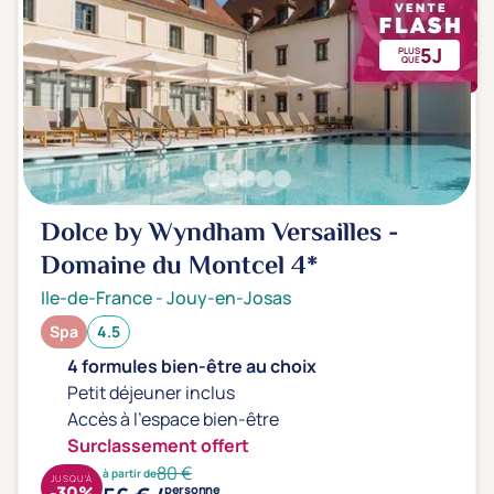
5J
PLUS
QUE
Dolce by Wyndham Versailles -
Domaine du Montcel
4*
Ile-de-France
-
Jouy-en-Josas
Spa
4.5
4 formules bien-être au choix
Petit déjeuner inclus
Accès à l'espace bien-être
Surclassement offert
80 €
à partir de
JUSQU'À
-30%
personne