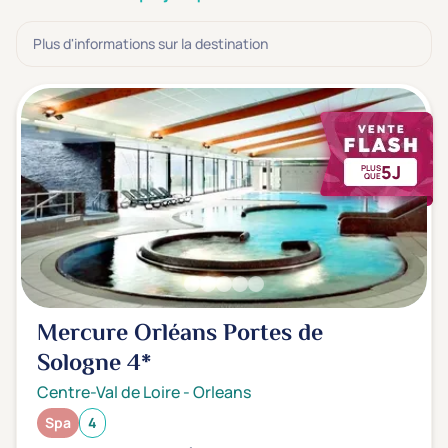
3 étoiles ***
(0)
Plus d'informations sur la destination
Note de nos clients
D'après notre partenaire Avis-Vérifiés
Parfait: 4.5+
(0)
Excellent: 4+
(1)
5J
PLUS
Très bien: 3.5+
(0)
QUE
Envie de
Bord de mer
(0)
Ville
(0)
Mercure Orléans Portes de
Montagne
(0)
Sologne
4*
Campagne
(1)
Centre-Val de Loire
-
Orleans
Spa
4