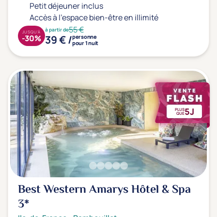
Petit déjeuner inclus
Accès à l'espace bien-être en illimité
55 €
à partir de
JUSQU'À
39 € /
-30%
personne
pour 1 nuit
5J
PLUS
QUE
Best Western Amarys Hôtel & Spa
3*