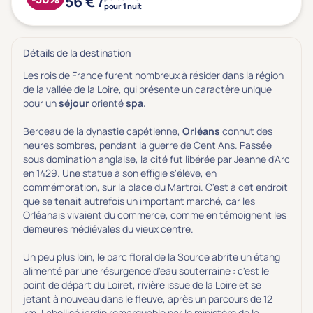
56 € /
pour 1 nuit
Détails de la destination
Les rois de
France
furent nombreux à résider dans la région
de la vallée de la Loire, qui présente un caractère unique
pour un
séjour
orienté
spa.
Berceau de la dynastie capétienne,
Orléans
connut des
heures sombres, pendant la guerre de Cent Ans. Passée
sous domination anglaise, la cité fut libérée par Jeanne d'Arc
en 1429. Une statue à son effigie s'élève, en
commémoration, sur la place du Martroi. C'est à cet endroit
que se tenait autrefois un important marché, car les
Orléanais vivaient du commerce, comme en témoignent les
demeures médiévales du vieux centre.
Un peu plus loin, le parc floral de la Source abrite un étang
alimenté par une résurgence d'eau souterraine : c'est le
point de départ du Loiret, rivière issue de la Loire et se
jetant à nouveau dans le fleuve, après un parcours de 12
km. Labellisé jardin remarquable par le ministère de la