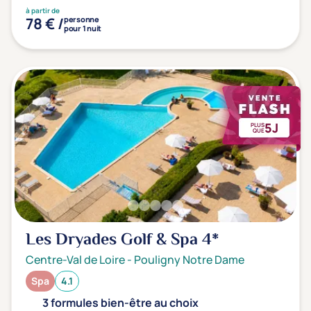
à partir de
78 € /
personne
pour 1 nuit
5J
PLUS
QUE
Les Dryades Golf & Spa
4*
Centre-Val de Loire
-
Pouligny Notre Dame
Spa
4.1
3 formules bien-être au choix