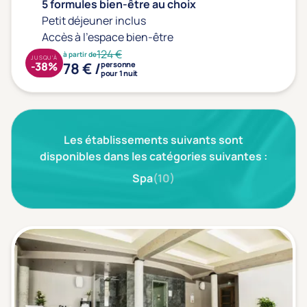
Type de séjour
5 formules bien-être au choix
Petit déjeuner inclus
Accès à l'espace bien-être
124 €
à partir de
Thalasso
Thermal Spa
Spa
JUSQU'À
78 € /
-38%
personne
pour 1 nuit
(1)
Thématiques bien-être
Les établissements suivants sont
Accès à l'espace bien-être
(1)
disponibles dans les catégories suivantes :
Massage, détente, Rituel du monde
(1)
Spa
(10)
Remise en forme
(1)
Beauté & anti-âge
(1)
Silhouette, Minceur
(0)
Gestion du stress / sommeil
(0)
Spécial dos
(0)