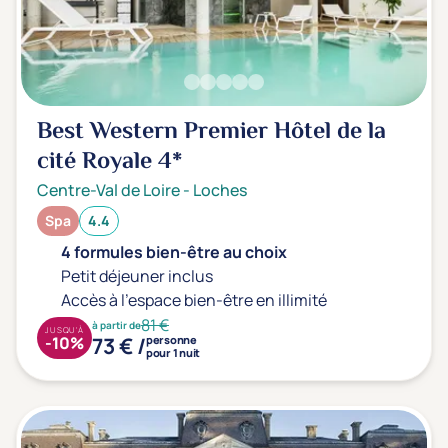
Prévention santé
(0)
Sport
(0)
Yoga
(0)
Best Western Premier Hôtel de la
Offres spéciales
cité Royale
4*
Vente Flash & Promo
(1)
Centre-Val de Loire
-
Loches
Offres spéciales Solo
(0)
Spa
4.4
4 formules bien-être au choix
Petit déjeuner inclus
Distance de chez vous
Accès à l'espace bien-être en illimité
Établissements proches de chez moi
81 €
à partir de
JUSQU'À
73 € /
-10%
personne
pour 1 nuit
Km