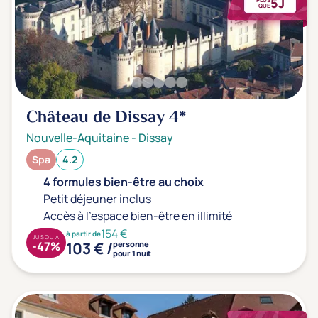
5J
QUE
Château de Dissay
4*
Nouvelle-Aquitaine
-
Dissay
Spa
4.2
4 formules bien-être au choix
Petit déjeuner inclus
Accès à l'espace bien-être en illimité
154 €
à partir de
JUSQU'À
103 € /
-47%
personne
pour 1 nuit