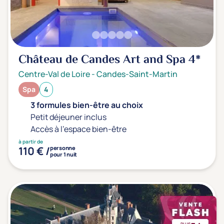
Château de Candes Art and Spa
4*
Centre-Val de Loire
-
Candes-Saint-Martin
Spa
4
3 formules bien-être au choix
Petit déjeuner inclus
Accès à l'espace bien-être
à partir de
110 € /
personne
pour 1 nuit
PLUS