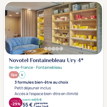
Novotel Fontainebleau Ury
4*
Ile-de-France
-
Fontainebleau
Spa
4
3 formules bien-être au choix
Petit déjeuner inclus
Accès à l'espace bien-être en illimité
65 €
à partir de
JUSQU'À
55 € /
-29%
personne
pour 1 nuit