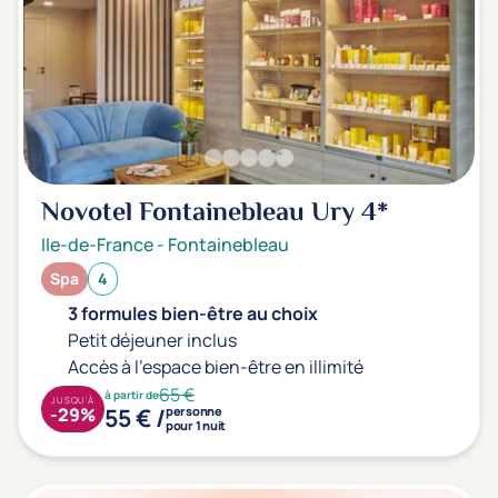
Novotel Fontainebleau Ury
4*
Ile-de-France
-
Fontainebleau
Spa
4
3 formules bien-être au choix
Petit déjeuner inclus
Accès à l'espace bien-être en illimité
65 €
à partir de
JUSQU'À
55 € /
-29%
personne
pour 1 nuit