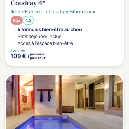
Coudray
4*
Ile-de-France
-
Le Coudray-Montceaux
Spa
4.2
4 formules bien-être au choix
Petit déjeuner inclus
Accès à l'espace bien-être
à partir de
109 € /
personne
pour 1 nuit