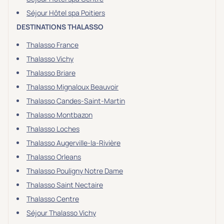
Séjour Hôtel spa Poitiers
DESTINATIONS THALASSO
Thalasso France
Thalasso Vichy
Thalasso Briare
Thalasso Mignaloux Beauvoir
Thalasso Candes-Saint-Martin
Thalasso Montbazon
Thalasso Loches
Thalasso Augerville-la-Rivière
Thalasso Orleans
Thalasso Pouligny Notre Dame
Thalasso Saint Nectaire
Thalasso Centre
Séjour Thalasso Vichy