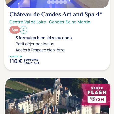
Château de Candes Art and Spa
4*
Centre-Val de Loire
-
Candes-Saint-Martin
Spa
4
3 formules bien-être au choix
Petit déjeuner inclus
Accès à l'espace bien-être
à partir de
110 € /
personne
pour 1 nuit
72H
PLUS
QUE