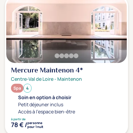
Mercure Maintenon
4*
Centre-Val de Loire
-
Maintenon
Spa
4
Soin en option à choisir
Petit déjeuner inclus
Accès à l'espace bien-être
à partir de
78 € /
personne
pour 1 nuit