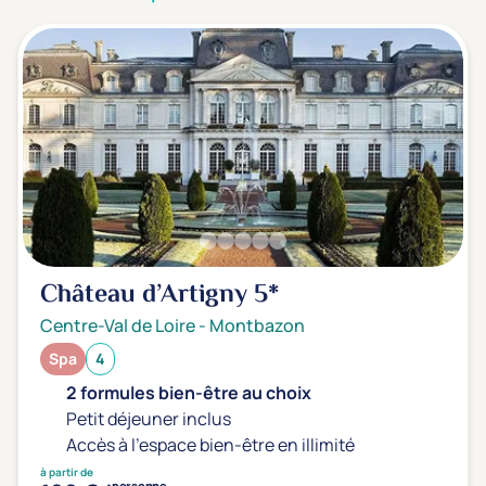
3 étoiles ***
(0)
Note de nos clients
D'après notre partenaire Avis-Vérifiés
Parfait: 4.5+
(0)
Excellent: 4+
(1)
Très bien: 3.5+
(0)
Envie de
Château d’Artigny
5*
Bord de mer
(0)
Centre-Val de Loire
-
Montbazon
Ville
(0)
Spa
4
Montagne
(0)
2 formules bien-être au choix
Campagne
(1)
Petit déjeuner inclus
Accès à l'espace bien-être en illimité
à partir de
personne