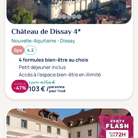
Château de Dissay
4*
Nouvelle-Aquitaine
-
Dissay
Spa
4.2
4 formules bien-être au choix
Petit déjeuner inclus
Accès à l'espace bien-être en illimité
154 €
à partir de
JUSQU'À
103 € /
-47%
personne
pour 1 nuit
72H
PLUS
QUE