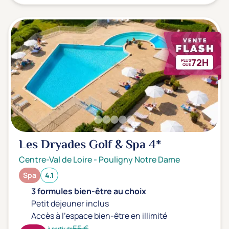
72H
PLUS
QUE
Les Dryades Golf & Spa
4*
Centre-Val de Loire
-
Pouligny Notre Dame
Spa
4.1
3 formules bien-être au choix
Petit déjeuner inclus
Accès à l'espace bien-être en illimité
55 €
à partir de