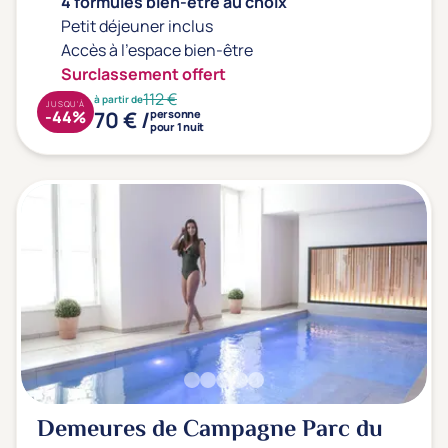
4 formules bien-être au choix
Petit déjeuner inclus
Accès à l'espace bien-être
Surclassement offert
112 €
à partir de
JUSQU'À
70 € /
-44%
personne
pour 1 nuit
Demeures de Campagne Parc du