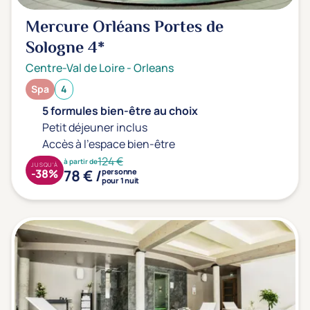
Prévention santé
(0)
Mercure Orléans Portes de
Sport
(0)
Sologne
4*
Yoga
(0)
Centre-Val de Loire
-
Orleans
Spa
4
Offres spéciales
5 formules bien-être au choix
Vente Flash & Promo
(0)
Petit déjeuner inclus
Accès à l'espace bien-être
Offres spéciales Solo
(0)
124 €
à partir de
JUSQU'À
78 € /
-38%
personne
pour 1 nuit
Distance de chez vous
Établissements proches de chez moi
Km