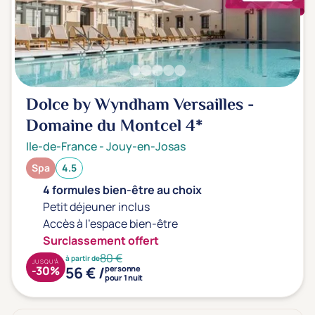
Dolce by Wyndham Versailles -
Domaine du Montcel
4*
Ile-de-France
-
Jouy-en-Josas
Spa
4.5
4 formules bien-être au choix
Petit déjeuner inclus
Accès à l'espace bien-être
Surclassement offert
80 €
à partir de
JUSQU'À
56 € /
-30%
personne
pour 1 nuit