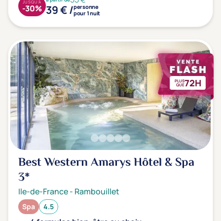
JUSQU'À
39 € /
-30%
personne
pour 1 nuit
72H
PLUS
QUE
Best Western Amarys Hôtel & Spa
3*
Ile-de-France
-
Rambouillet
Spa
4.5