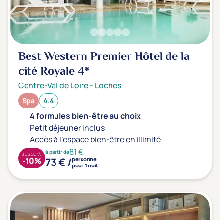
Transports & hébergement
Soins sans hébergement
(0)
Offre séjour + vol inclus
(0)
Best Western Premier Hôtel de la
cité Royale
4*
Centre-Val de Loire
-
Loches
Spa
4.4
4 formules bien-être au choix
Petit déjeuner inclus
Accès à l'espace bien-être en illimité
81 €
à partir de
JUSQU'À
73 € /
-10%
personne
pour 1 nuit