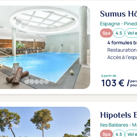
Sumus Hôt
Espagne
-
Pined
Spa
4.5
Vol 
4 formules b
Restauration 
Accès à l'esp
à partir de
103 € /
per
pour
Hipotels 
Iles Baléares
-
M
Spa
4.5
Vol 