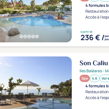
4 formules b
Restauration 
Accès à l'esp
à partir de
236 € /
pe
pou
Son Caliu
Iles Baléares
-
M
Spa
4.6
Vol 
4 formules b
Restauration 
Accès à l'esp