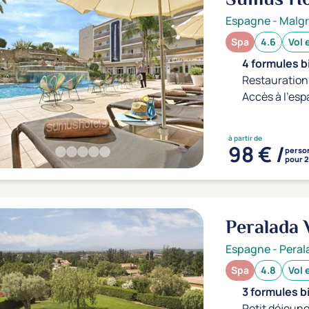
Espagne
-
Malgr
Spa
4.6
Vol 
4 formules b
Restauration 
Accès à l'esp
à partir de
98 € /
perso
pour 2
Peralada 
Espagne
-
Peral
Spa
4.8
Vol 
3 formules b
Petit déjeune