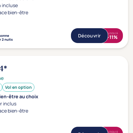
 incluse
ace bien-être
JUSQU'À
Découvrir
sonne
-11%
 2 nuits
4*
ne
Vol en option
ien-être au choix
r inclus
ace bien-être
JUSQU'À