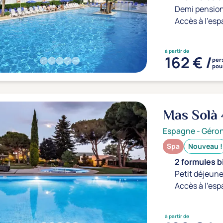
Demi pension
Accès à l'esp
à partir de
162 € /
per
pour
Mas Solà
Espagne
-
Géro
Spa
Nouveau !
2 formules b
Petit déjeune
Accès à l'esp
à partir de