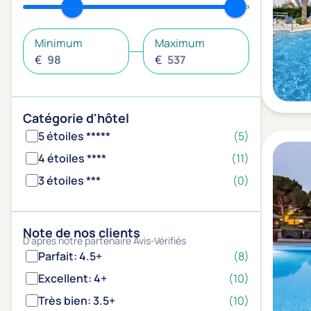
Minimum
Maximum
€
€
Catégorie d'hôtel
5 étoiles *****
(5)
4 étoiles ****
(11)
3 étoiles ***
(0)
Note de nos clients
D'après notre partenaire Avis-Vérifiés
Parfait: 4.5+
(8)
Excellent: 4+
(10)
Très bien: 3.5+
(10)