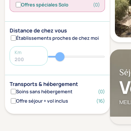
Offres spéciales Solo
(0)
Distance de chez vous
Établissements proches de chez moi
Km
Séj
V
Transports & hébergement
Soins sans hébergement
(0)
Offre séjour + vol inclus
(16)
MEIL