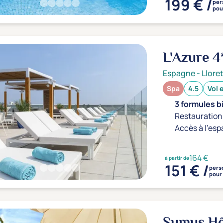
199 € /
per
pou
L'Azure
4
Espagne
-
Llore
Spa
4.5
Vol 
3 formules b
Restauration 
Accès à l'esp
164 €
à partir de
151 € /
pers
pour 
Sumus Hôt