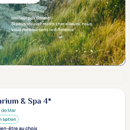
Meilleur prix Garanti :
Si vous trouvez moins cher ailleurs, nous
vous remboursons la différence
Trier par
Nos recommandations en premier
rium & Spa
4*
t de Mar
n option
ien-être au choix