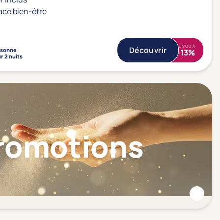
ace bien-être
JUSQU'À
Découvrir
rsonne
-13%
r 2 nuits
Promotions