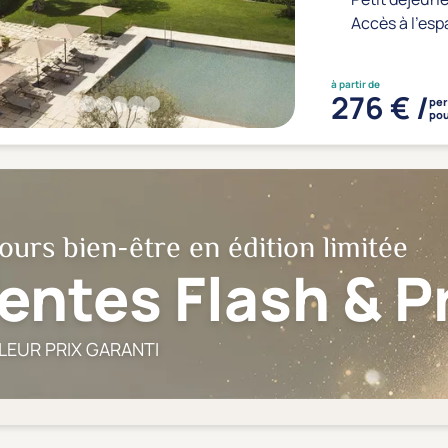
Accès à l'esp
à partir de
276 € /
pe
pou
ours bien-être en édition limitée
entes Flash & 
LEUR PRIX GARANTI