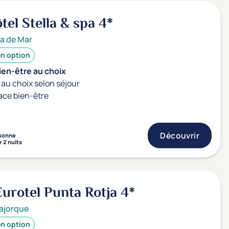
el Stella & spa
4*
a de Mar
en option
ien-être au choix
au choix selon séjour
ace bien-être
Découvrir
sonne
 2 nuits
Eurotel Punta Rotja
4*
ajorque
en option