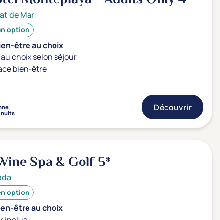
at de Mar
en option
ien-être au choix
au choix selon séjour
ace bien-être
Découvrir
nne
 nuits
Wine Spa & Golf
5*
ada
en option
ien-être au choix
r inclus