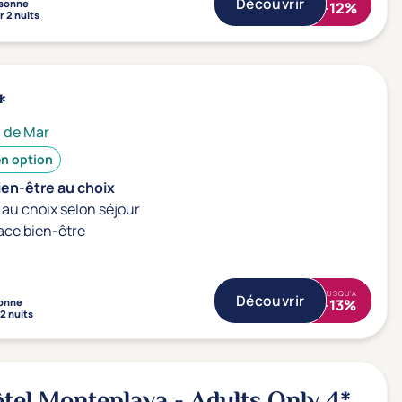
Découvrir
sonne
-12%
r 2 nuits
*
t de Mar
en option
ien-être au choix
au choix selon séjour
ace bien-être
JUSQU'À
Découvrir
onne
-13%
2 nuits
el Monteplaya - Adults Only
4*