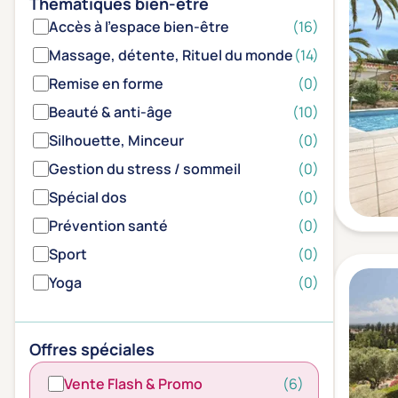
Thématiques bien-être
Accès à l'espace bien-être
(16)
Massage, détente, Rituel du monde
(14)
Remise en forme
(0)
Beauté & anti-âge
(10)
Silhouette, Minceur
(0)
Gestion du stress / sommeil
(0)
Spécial dos
(0)
Prévention santé
(0)
Sport
(0)
Yoga
(0)
Offres spéciales
Vente Flash & Promo
(6)