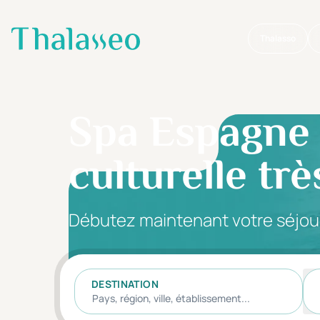
Thalasso
Aller au contenu principal
Spa Espagne 
culturelle trè
Débutez maintenant votre séjou
DESTINATION