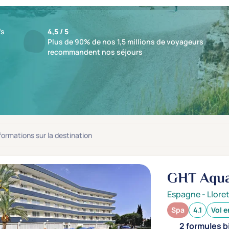
fs
4,5 / 5
Plus de 90% de nos 1,5 millions de voyageurs
recommandent nos séjours
ts : 16 Spas
jusqu'à -54%
nformations sur la destination
GHT Aqua
Espagne
-
Llore
Spa
4.1
Vol e
2 formules b