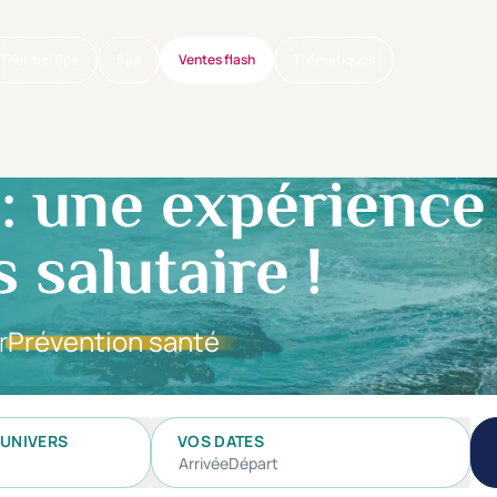
Thermal Spa
Spa
Ventes flash
Thématiques
: une expérience
s salutaire !
r
Prévention santé
UNIVERS
VOS DATES
Arrivée
Départ