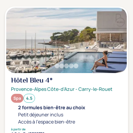
3 étoiles ***
Note de nos clients
D'après notre partenaire Avis-Vérifiés
Parfait: 4.5+
Excellent: 4+
Très bien: 3.5+
Envie de
Hôtel Bleu
4*
Bord de mer
Provence-Alpes Côte-d'Azur
-
Carry-le-Rouet
Ville
Spa
4.5
Montagne
2 formules bien-être au choix
Campagne
Petit déjeuner inclus
Accès à l'espace bien-être
à partir de
personne