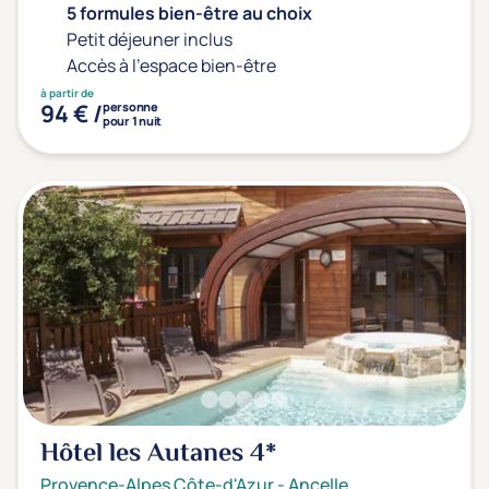
5 formules bien-être au choix
Petit déjeuner inclus
Accès à l'espace bien-être
à partir de
94 € /
personne
pour 1 nuit
Hôtel les Autanes
4*
Provence-Alpes Côte-d'Azur
-
Ancelle