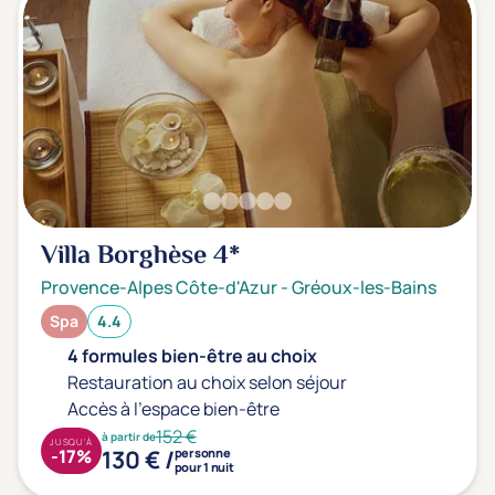
Villa Borghèse
4*
Provence-Alpes Côte-d'Azur
-
Gréoux-les-Bains
Spa
4.4
4 formules bien-être au choix
Restauration au choix selon séjour
Accès à l'espace bien-être
152 €
à partir de
JUSQU'À
130 € /
-17%
personne
pour 1 nuit