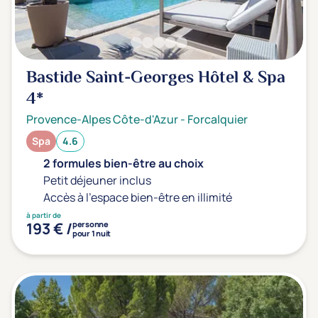
Transports & hébergement
Soins sans hébergement
Offre séjour + vol inclus
Bastide Saint-Georges Hôtel & Spa
4*
Provence-Alpes Côte-d'Azur
-
Forcalquier
Spa
4.6
2 formules bien-être au choix
Petit déjeuner inclus
Accès à l'espace bien-être en illimité
à partir de
193 € /
personne
pour 1 nuit