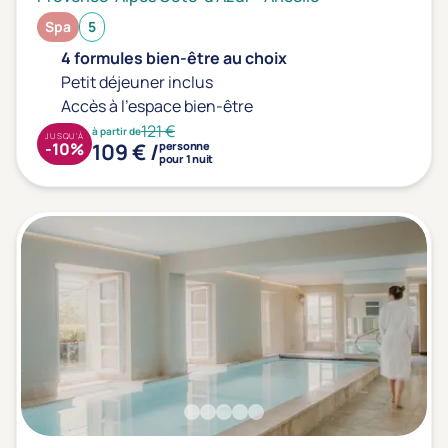
Spa
5
4 formules bien-être au choix
Petit déjeuner inclus
Accès à l'espace bien-être
121 €
à partir de
JUSQU'À
109 € /
-10%
personne
pour 1 nuit