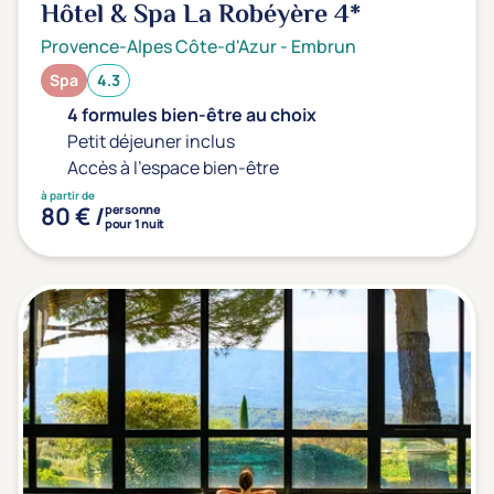
Hôtel & Spa La Robéyère
4*
Provence-Alpes Côte-d'Azur
-
Embrun
Spa
4.3
4 formules bien-être au choix
Petit déjeuner inclus
Accès à l'espace bien-être
à partir de
80 € /
personne
pour 1 nuit