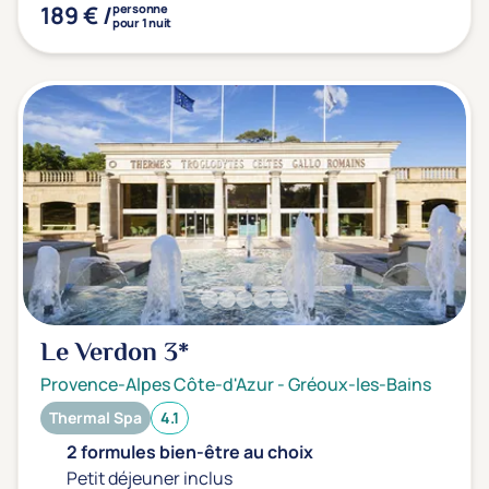
189 € /
personne
pour 1 nuit
Le Verdon
3*
Provence-Alpes Côte-d'Azur
-
Gréoux-les-Bains
Thermal Spa
4.1
2 formules bien-être au choix
Petit déjeuner inclus