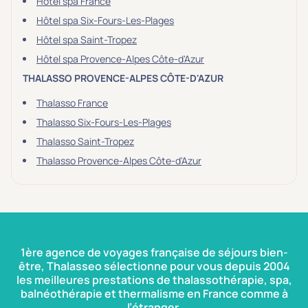
Hôtel spa France
Hôtel spa Six-Fours-Les-Plages
Hôtel spa Saint-Tropez
Hôtel spa Provence-Alpes Côte-d'Azur
THALASSO PROVENCE-ALPES CÔTE-D'AZUR
Thalasso France
Thalasso Six-Fours-Les-Plages
Thalasso Saint-Tropez
Thalasso Provence-Alpes Côte-d'Azur
1ère agence de voyages française de séjours bien-
être, Thalasseo sélectionne pour vous depuis 2004
les meilleures prestations de thalassothérapie, spa,
balnéothérapie et thermalisme en France comme à
l’étranger.