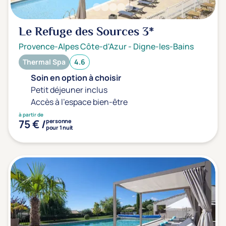
Prévention santé
Sport
Le Refuge des Sources
3*
Yoga
Provence-Alpes Côte-d'Azur
-
Digne-les-Bains
Thermal Spa
4.6
Offres spéciales
Soin en option à choisir
Petit déjeuner inclus
Vente Flash & Promo
Accès à l'espace bien-être
Offres spéciales Solo
à partir de
75 € /
personne
pour 1 nuit
Distance de chez vous
Établissements proches de chez moi
Km