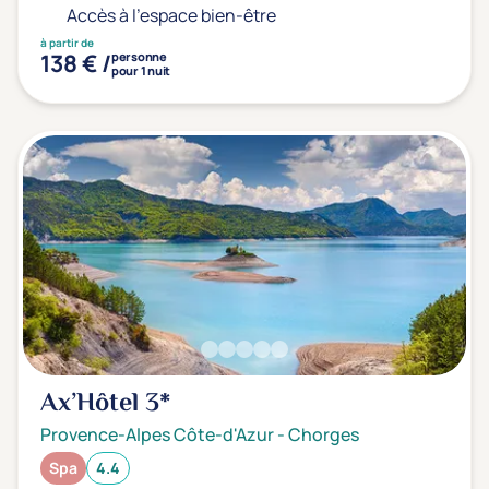
Accès à l'espace bien-être
à partir de
138 € /
personne
pour 1 nuit
Ax’Hôtel
3*
Provence-Alpes Côte-d'Azur
-
Chorges
Spa
4.4