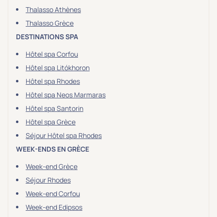
Sport
(0)
Thalasso Athènes
Yoga
(0)
Thalasso Grèce
DESTINATIONS SPA
Hôtel spa Corfou
Offres spéciales
Hôtel spa Litókhoron
Vente Flash & Promo
(0)
Hôtel spa Rhodes
Offres spéciales Solo
(0)
Hôtel spa Neos Marmaras
Hôtel spa Santorin
Hôtel spa Grèce
Distance de chez vous
Séjour Hôtel spa Rhodes
Établissements proches de chez moi
WEEK-ENDS EN GRÈCE
Week-end Grèce
Km
Séjour Rhodes
Week-end Corfou
Week-end Edipsos