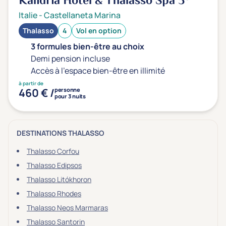
Kalidria Hôtel & Thalasso Spa
5*
Type de séjour
Italie
-
Castellaneta Marina
Thalasso
4
Vol en option
Thalasso
Thermal Spa
Spa
3 formules bien-être au choix
Demi pension incluse
Accès à l'espace bien-être en illimité
à partir de
Thématiques bien-être
460 € /
personne
pour 3 nuits
Accès à l'espace bien-être
(0)
Massage, détente, Rituel du monde
(0)
DESTINATIONS THALASSO
Remise en forme
(0)
Beauté & anti-âge
(0)
Thalasso Corfou
Silhouette, Minceur
Thalasso Edipsos
(0)
Thalasso Litókhoron
Gestion du stress / sommeil
(0)
Thalasso Rhodes
Spécial dos
(0)
Thalasso Neos Marmaras
Prévention santé
(0)
Thalasso Santorin