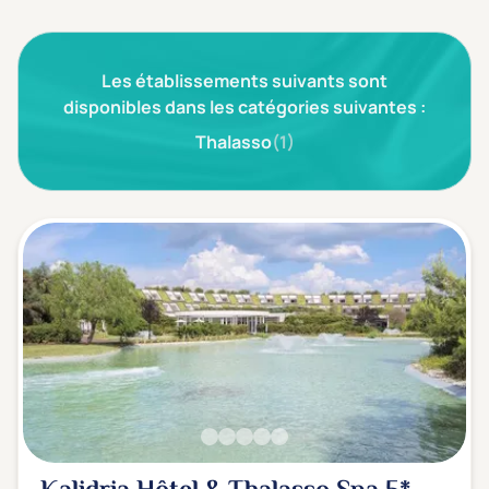
3 étoiles ***
(0)
Les établissements suivants sont
Note de nos clients
D'après notre partenaire Avis-Vérifiés
disponibles dans les catégories suivantes :
Parfait: 4.5+
(0)
Thalasso
(1)
Excellent: 4+
(0)
Très bien: 3.5+
(0)
Envie de
Bord de mer
(0)
Ville
(0)
Montagne
(0)
Campagne
(0)