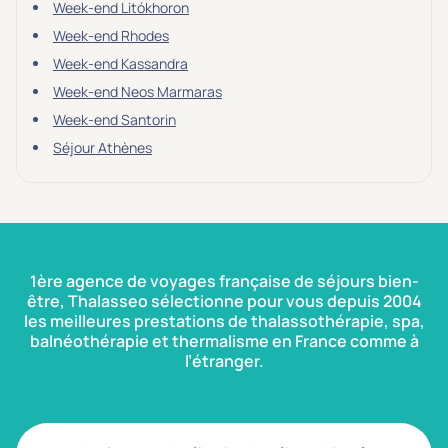
Transports & hébergement
Week-end Litókhoron
Soins sans hébergement
(0)
Week-end Rhodes
Week-end Kassandra
Offre séjour + vol inclus
(0)
Week-end Neos Marmaras
Week-end Santorin
Séjour Athènes
1ère agence de voyages française de séjours bien-
être, Thalasseo sélectionne pour vous depuis 2004
les meilleures prestations de thalassothérapie, spa,
balnéothérapie et thermalisme en France comme à
l’étranger.