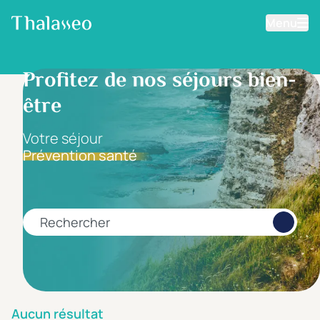
Menu
Aller au contenu principal
Filtrer les résultats
Profitez de nos séjours bien-
être
Fourchette de prix
Prix par personne
Votre séjour
Prévention santé
Minimum
Maximum
€
€
Rechercher
Catégorie d'hôtel
5 étoiles *****
(0)
4 étoiles ****
(0)
Aucun résultat