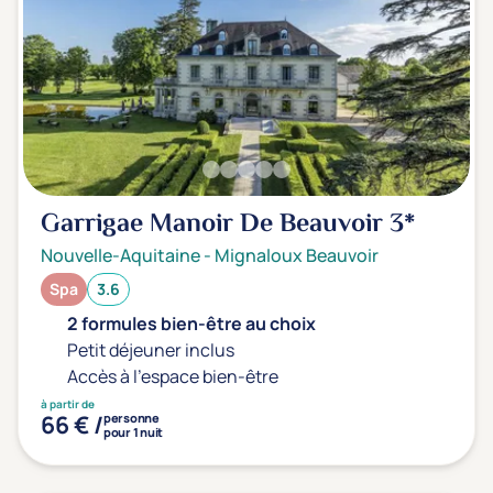
Garrigae Manoir De Beauvoir
3*
Nouvelle-Aquitaine
-
Mignaloux Beauvoir
Spa
3.6
2 formules bien-être au choix
Petit déjeuner inclus
Accès à l'espace bien-être
à partir de
66 € /
personne
pour 1 nuit