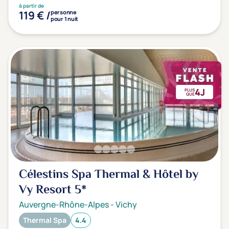
à partir de
119 € /
personne
pour 1 nuit
4J
PLUS
QUE
Célestins Spa Thermal & Hôtel by
Vy Resort
5*
Auvergne-Rhône-Alpes
-
Vichy
Thermal Spa
4.4