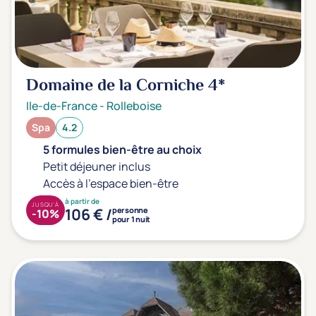
Domaine de la Corniche
4*
Ile-de-France
-
Rolleboise
Spa
4.2
5 formules bien-être au choix
Petit déjeuner inclus
Accès à l'espace bien-être
à partir de
JUSQU'À
106 € /
personne
-10%
pour 1 nuit