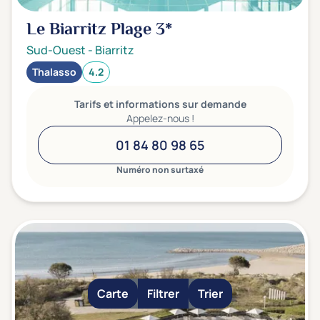
Le Biarritz Plage
3*
Sud-Ouest
-
Biarritz
Thalasso
4.2
Tarifs et informations sur demande
Appelez-nous !
01 84 80 98 65
Numéro non surtaxé
Carte
Filtrer
Trier