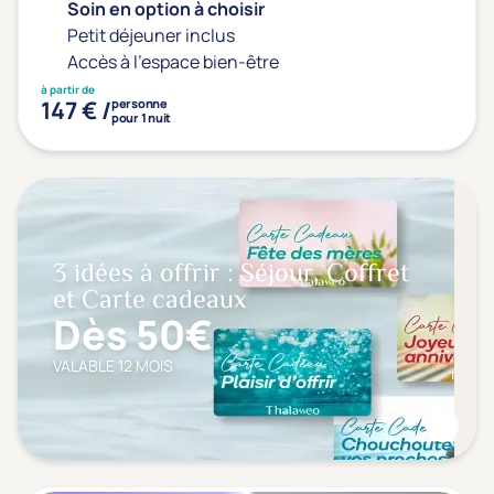
Soin en option à choisir
Petit déjeuner inclus
Accès à l'espace bien-être
à partir de
147 € /
personne
pour 1 nuit
3 idées à offrir : Séjour, Coffret
et Carte cadeaux
Dès 50€
VALABLE 12 MOIS