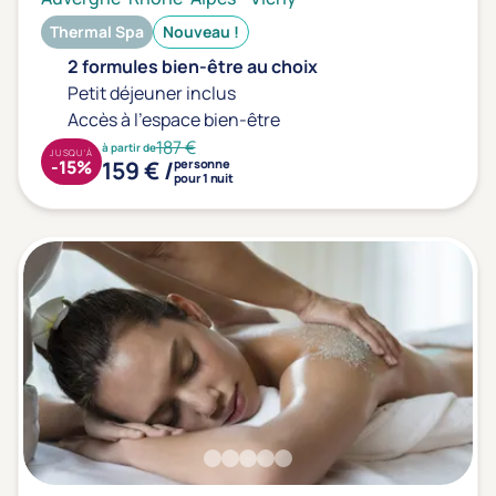
Thermal Spa
Nouveau !
2 formules bien-être au choix
Petit déjeuner inclus
Accès à l'espace bien-être
187 €
à partir de
JUSQU'À
159 € /
-15%
personne
pour 1 nuit