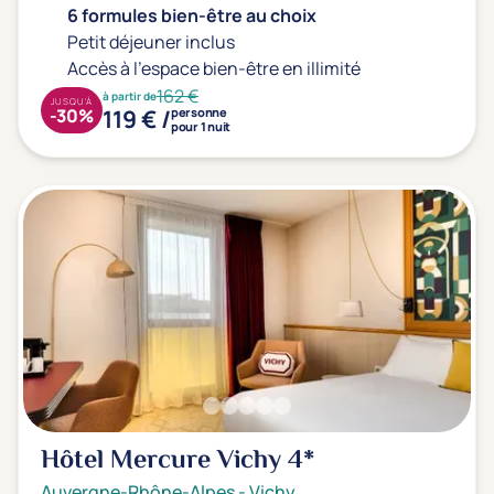
6 formules bien-être au choix
Petit déjeuner inclus
Accès à l'espace bien-être en illimité
162 €
à partir de
JUSQU'À
119 € /
-30%
personne
pour 1 nuit
Hôtel Mercure Vichy
4*
Auvergne-Rhône-Alpes
-
Vichy