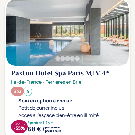
Paxton Hôtel Spa Paris MLV
4*
Ile-de-France
-
Ferrières en Brie
Spa
4
Soin en option à choisir
Petit déjeuner inclus
Accès à l'espace bien-être en illimité
105 €
à partir de
JUSQU'À
68 € /
-35%
personne
pour 1 nuit