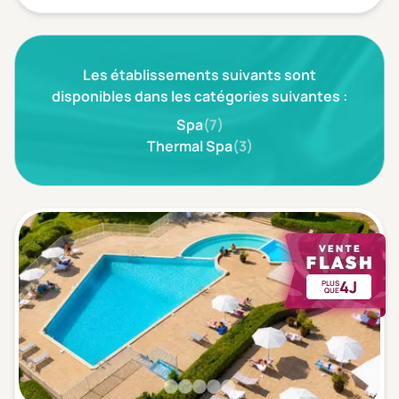
Les établissements suivants sont
disponibles dans les catégories suivantes :
Spa
(7)
Thermal Spa
(3)
4J
PLUS
QUE