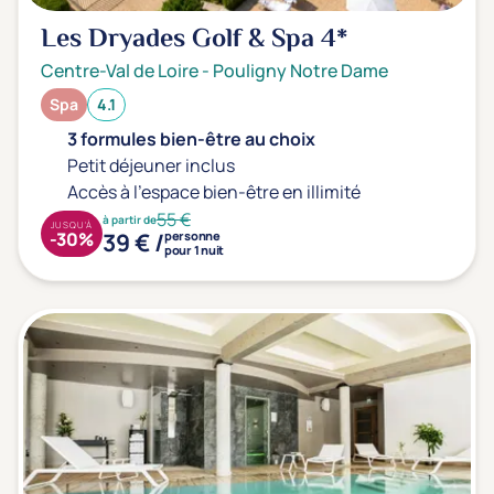
Les Dryades Golf & Spa
4*
Centre-Val de Loire
-
Pouligny Notre Dame
Spa
4.1
3 formules bien-être au choix
Petit déjeuner inclus
Accès à l'espace bien-être en illimité
55 €
à partir de
JUSQU'À
39 € /
-30%
personne
pour 1 nuit