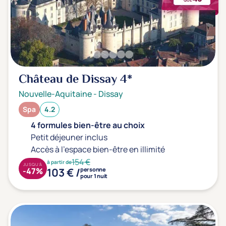
Château de Dissay
4*
Nouvelle-Aquitaine
-
Dissay
Spa
4.2
4 formules bien-être au choix
Petit déjeuner inclus
Accès à l'espace bien-être en illimité
154 €
à partir de
JUSQU'À
103 € /
-47%
personne
pour 1 nuit