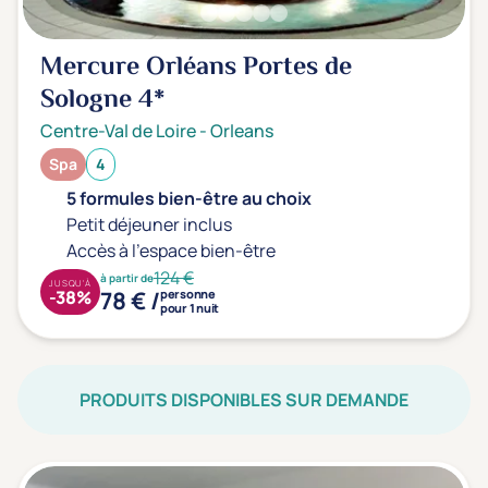
Mercure Orléans Portes de
Sologne
4*
Centre-Val de Loire
-
Orleans
Spa
4
5 formules bien-être au choix
Petit déjeuner inclus
Accès à l'espace bien-être
124 €
à partir de
JUSQU'À
78 € /
-38%
personne
pour 1 nuit
PRODUITS DISPONIBLES SUR DEMANDE