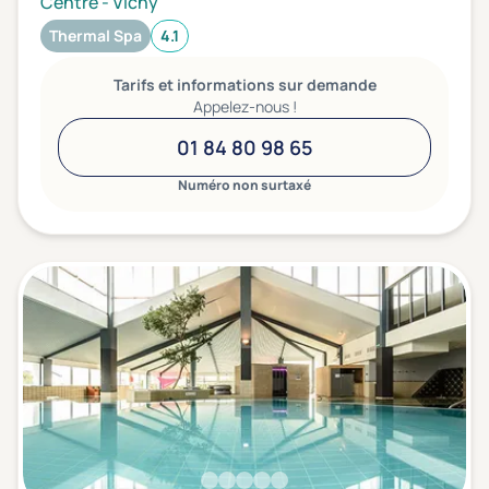
Centre
-
Vichy
Thermal Spa
4.1
Tarifs et informations sur demande
Appelez-nous !
01 84 80 98 65
Numéro non surtaxé