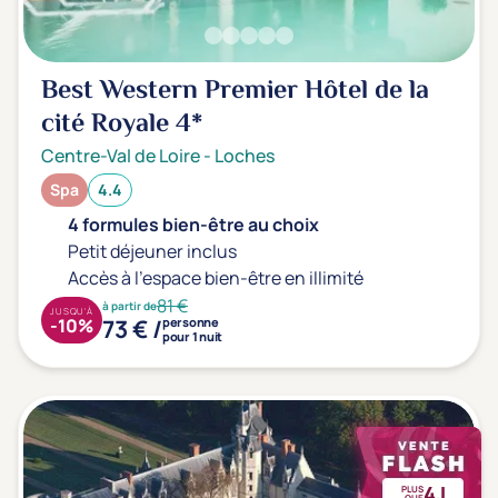
Best Western Premier Hôtel de la
cité Royale
4*
Centre-Val de Loire
-
Loches
Spa
4.4
4 formules bien-être au choix
Petit déjeuner inclus
Accès à l'espace bien-être en illimité
81 €
à partir de
JUSQU'À
73 € /
-10%
personne
pour 1 nuit
4J
PLUS
QUE