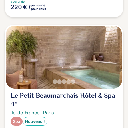
à partir de
220 € /
personne
pour 1 nuit
Le Petit Beaumarchais Hôtel & Spa
4*
Ile-de-France
-
Paris
Spa
Nouveau !