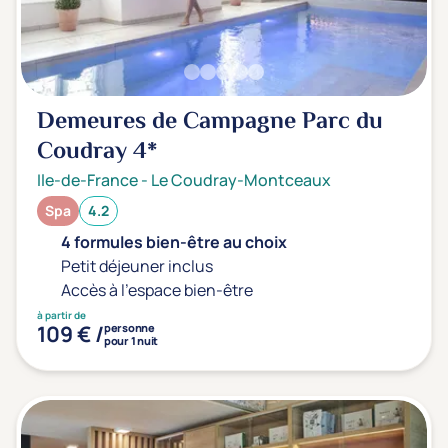
Transports & hébergement
Soins sans hébergement
(2)
Offre séjour + vol inclus
(0)
Demeures de Campagne Parc du
Coudray
4*
Ile-de-France
-
Le Coudray-Montceaux
Spa
4.2
4 formules bien-être au choix
Petit déjeuner inclus
Accès à l'espace bien-être
à partir de
109 € /
personne
pour 1 nuit