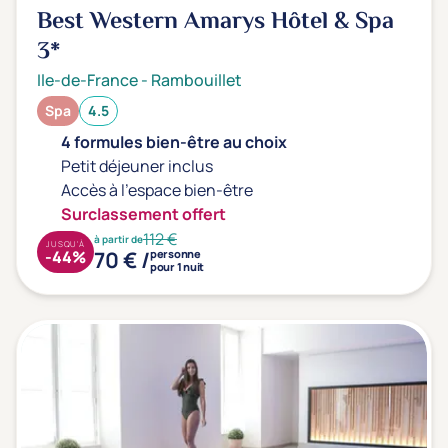
Prévention santé
(0)
Best Western Amarys Hôtel & Spa
Sport
(0)
3*
Yoga
(0)
Ile-de-France
-
Rambouillet
Spa
4.5
Offres spéciales
4 formules bien-être au choix
Petit déjeuner inclus
Vente Flash & Promo
(6)
Accès à l'espace bien-être
Offres spéciales Solo
(0)
Surclassement offert
112 €
à partir de
JUSQU'À
70 € /
-44%
personne
pour 1 nuit
Distance de chez vous
Établissements proches de chez moi
Km