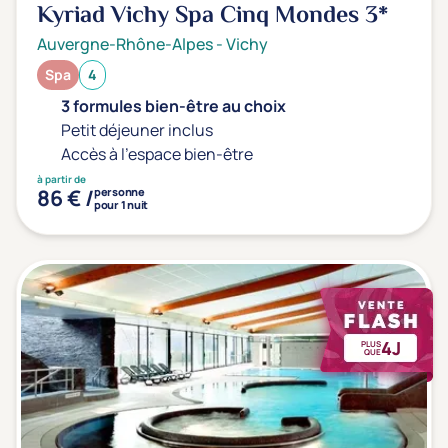
Kyriad Vichy Spa Cinq Mondes
3*
Auvergne-Rhône-Alpes
-
Vichy
Spa
4
3 formules bien-être au choix
Petit déjeuner inclus
Accès à l'espace bien-être
à partir de
86 € /
personne
pour 1 nuit
4J
PLUS
QUE