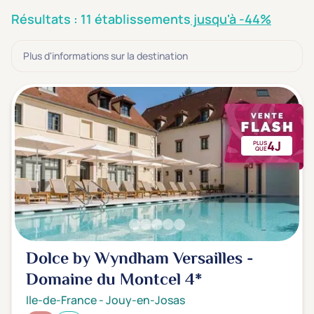
3 étoiles ***
(1)
Résultats : 11 établissements
jusqu'à -44%
Note de nos clients
Plus d'informations sur la destination
D'après notre partenaire Avis-Vérifiés
Parfait: 4.5+
(2)
Excellent: 4+
(8)
Très bien: 3.5+
(0)
4J
PLUS
QUE
Envie de
Bord de mer
(0)
Ville
(7)
Montagne
(0)
Dolce by Wyndham Versailles -
Campagne
(4)
Domaine du Montcel
4*
Ile-de-France
-
Jouy-en-Josas