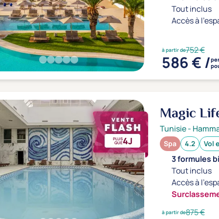
Tout inclus
Accès à l'esp
752 €
à partir de
586 € /
pe
pou
Magic Lif
Tunisie
-
Hamm
4J
PLUS
Spa
4.2
Vol 
QUE
3 formules b
Tout inclus
Accès à l'esp
Surclasseme
875 €
à partir de