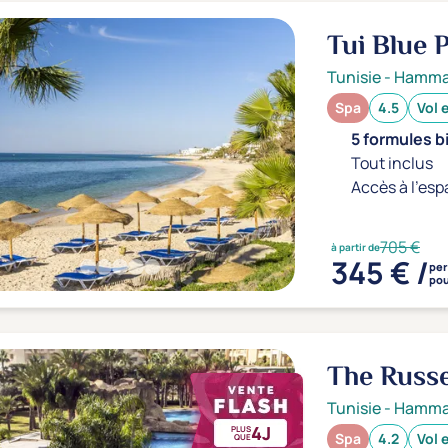
Tui Blue
Tunisie
-
Hamm
Spa
4.5
Vol 
5 formules b
Tout inclus
Accès à l'esp
705 €
à partir de
345 € /
pe
pou
The Russe
Tunisie
-
Hamm
4J
PLUS
Spa
4.2
Vol 
QUE