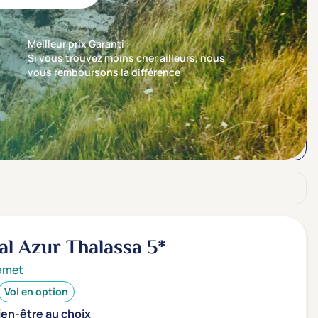
Meilleur prix Garanti :
Si vous trouvez moins cher ailleurs, nous
vous remboursons la différence
Trier par
Nos recommandations en premier
al Azur Thalassa
5*
amet
Vol en option
ien-être au choix