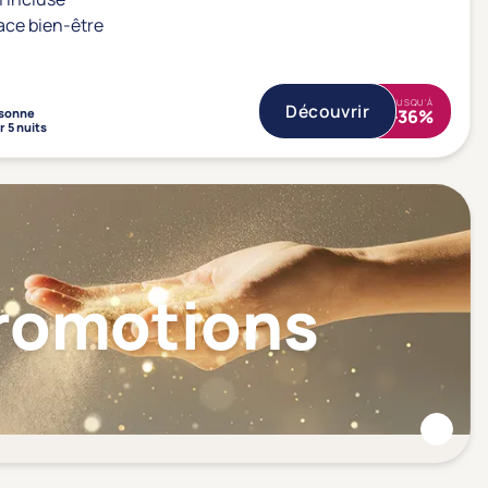
ace bien-être
JUSQU'À
Découvrir
sonne
-36%
r 5 nuits
Promotions