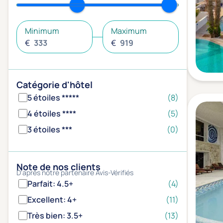
Minimum
Maximum
€
€
Catégorie d'hôtel
5 étoiles *****
(8)
4 étoiles ****
(5)
3 étoiles ***
(0)
Note de nos clients
D'après notre partenaire Avis-Vérifiés
Parfait: 4.5+
(4)
Excellent: 4+
(11)
Très bien: 3.5+
(13)