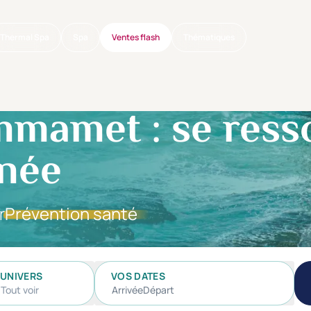
Thermal Spa
Spa
Ventes flash
Thématiques
mamet : se ress
anée
r
Prévention santé
UNIVERS
VOS DATES
Tout voir
Arrivée
Départ