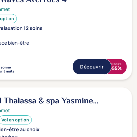
amet
 option
elaxation 12 soins
ace bien-être
JUSQU'À
Découvrir
rsonne
-55%
r 5 nuits
 Thalassa & spa Yasmine
et
5*
amet
Vol en option
ien-être au choix
 incluse