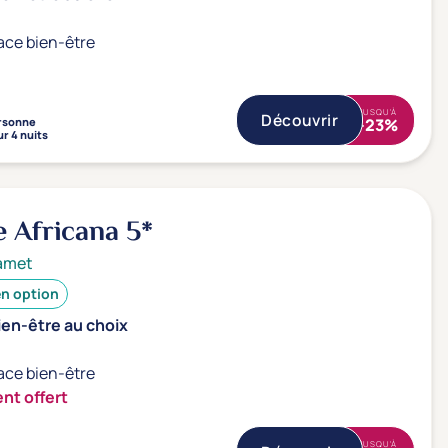
ace bien-être
JUSQU'À
Découvrir
rsonne
-23%
r 4 nuits
e Africana
5*
amet
en option
ien-être au choix
ace bien-être
nt offert
JUSQU'À