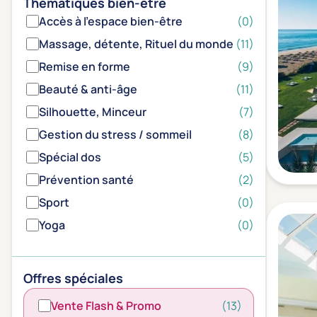
Thématiques bien-être
Accès à l'espace bien-être
(0)
Massage, détente, Rituel du monde
(11)
Remise en forme
(9)
Beauté & anti-âge
(11)
Silhouette, Minceur
(7)
Gestion du stress / sommeil
(8)
Spécial dos
(5)
Prévention santé
(2)
Sport
(0)
Yoga
(0)
Offres spéciales
Vente Flash & Promo
(13)