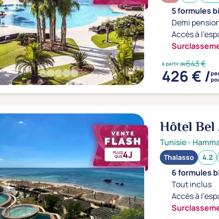
5 formules b
Demi pension
Accès à l'esp
Surclasseme
643 €
à partir de
426 € /
pe
pou
Hôtel Bel
Tunisie
-
Hamm
4J
PLUS
Thalasso
4.2
QUE
6 formules b
Tout inclus
Accès à l'esp
Surclasseme