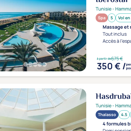
Tunisie
-
Hamm
Spa
5
Vol en
Massage et r
Tout inclus
Accès à l'esp
675 €
à partir de
350 € /
pe
pou
Hasdrubal
Hammam
Tunisie
-
Hamm
Thalasso
4.5
4 formules b
Demi pension