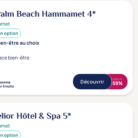
 Palm Beach Hammamet
4*
amet
en option
ien-être au choix
ace bien-être
JUSQU'À
Découvrir
rsonne
-59%
r 5 nuits
lior Hôtel & Spa
5*
amet
en option