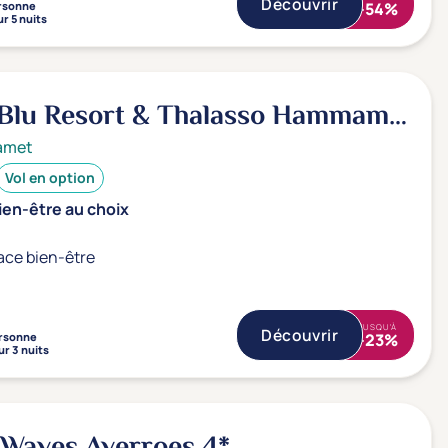
Découvrir
rsonne
-54%
r 5 nuits
 Blu Resort & Thalasso Hammamet
amet
Vol en option
ien-être au choix
ace bien-être
JUSQU'À
Découvrir
rsonne
-23%
ur 3 nuits
r Waves Averroes
4*