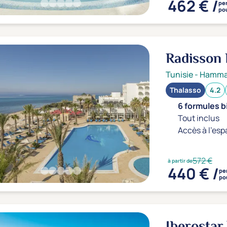
462 € /
pe
pou
Radisson
5*
Tunisie
-
Hamm
Thalasso
4.2
6 formules b
Tout inclus
Accès à l'esp
572 €
à partir de
440 € /
pe
po
Iberosta