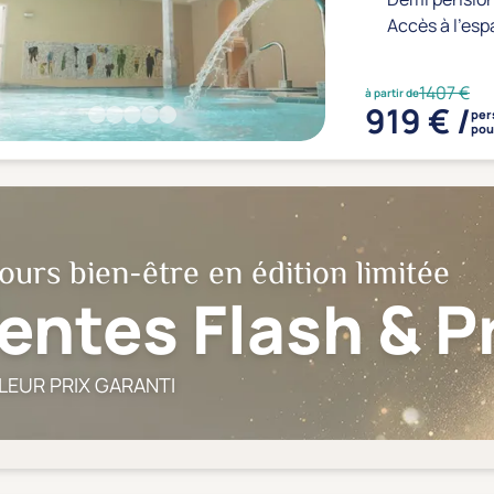
Accès à l'esp
1407 €
à partir de
919 € /
per
pou
ours bien-être en édition limitée
entes Flash & 
LEUR PRIX GARANTI