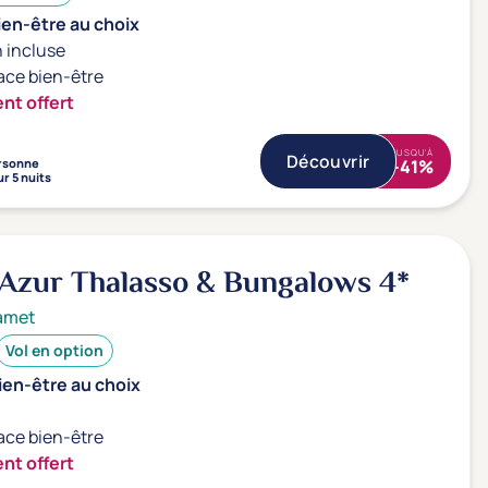
ien-être au choix
 incluse
ace bien-être
nt offert
JUSQU'À
Découvrir
rsonne
-41%
r 5 nuits
 Azur Thalasso & Bungalows
4*
amet
Vol en option
ien-être au choix
ace bien-être
nt offert