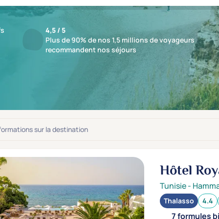
fs
4,5 / 5
Plus de 90% de nos 1,5 millions de voyageurs
recommandent nos séjours
ts : 13 établissements
jusqu'à -59%
nformations sur la destination
Hôtel Roy
Tunisie
-
Hamm
Thalasso
4.4
7 formules b