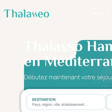
Thalasso
Aller au contenu principal
Thalasso Ham
en Méditerr
Débutez maintenant votre séjou
DESTINATION