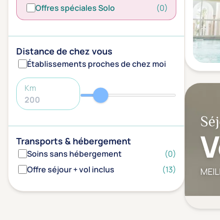
Offres spéciales Solo
(0)
Distance de chez vous
Établissements proches de chez moi
Km
Séj
V
Transports & hébergement
Soins sans hébergement
(0)
Offre séjour + vol inclus
(13)
MEIL