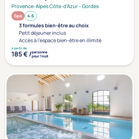
Provence-Alpes Côte-d'Azur
-
Gordes
Spa
4.6
3 formules bien-être au choix
Petit déjeuner inclus
Accès à l'espace bien-être en illimité
à partir de
185 € /
personne
pour 1 nuit