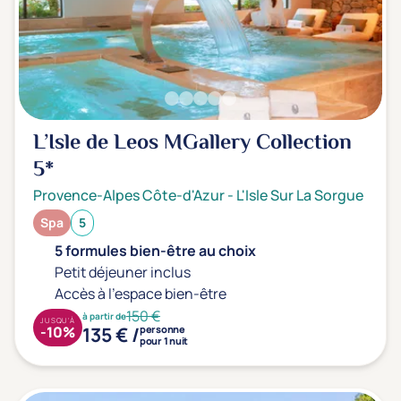
L’Isle de Leos MGallery Collection
5*
Provence-Alpes Côte-d'Azur
-
L'Isle Sur La Sorgue
Spa
5
5 formules bien-être au choix
Petit déjeuner inclus
Accès à l'espace bien-être
150 €
à partir de
JUSQU'À
135 € /
-10%
personne
pour 1 nuit