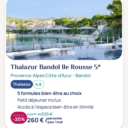
Thalazur Bandol Ile Rousse
5*
Provence-Alpes Côte-d'Azur
-
Bandol
Thalasso
4.6
5 formules bien-être au choix
Petit déjeuner inclus
Accès à l'espace bien-être en illimité
325 €
à partir de
JUSQU'À
260 € /
-20%
personne
pour 1 nuit