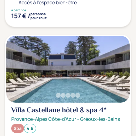
Prévention santé
(0)
Accès à l'espace bien-être
Sport
(0)
à partir de
157 € /
personne
pour 1 nuit
Yoga
(0)
Offres spéciales
Vente Flash & Promo
(1)
Offres spéciales Solo
(0)
Distance de chez vous
Établissements proches de chez moi
Villa Castellane hôtel & spa
4*
Km
Provence-Alpes Côte-d'Azur
-
Gréoux-les-Bains
Spa
4.6