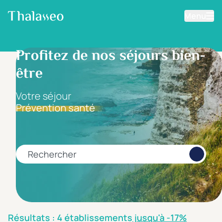
Menu
Aller au contenu principal
Filtrer les résultats
Profitez de nos séjours bien-
être
Fourchette de prix
Prix par personne
Votre séjour
Prévention santé
Minimum
Maximum
€
€
Rechercher
Catégorie d'hôtel
5 étoiles *****
(0)
4 étoiles ****
(3)
Résultats : 4 établissements
jusqu'à -17%