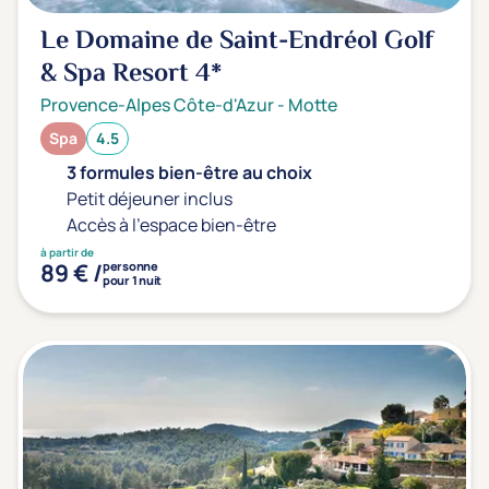
Le Domaine de Saint-Endréol Golf
& Spa Resort
4*
Provence-Alpes Côte-d'Azur
-
Motte
Spa
4.5
3 formules bien-être au choix
Petit déjeuner inclus
Accès à l'espace bien-être
à partir de
89 € /
personne
pour 1 nuit