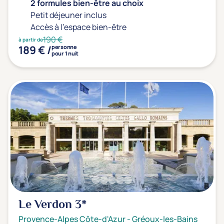
2 formules bien-être au choix
Petit déjeuner inclus
Transports & hébergement
Accès à l'espace bien-être
Soins sans hébergement
(0)
190 €
à partir de
Offre séjour + vol inclus
(0)
189 € /
personne
pour 1 nuit
Le Verdon
3*
Provence-Alpes Côte-d'Azur
-
Gréoux-les-Bains