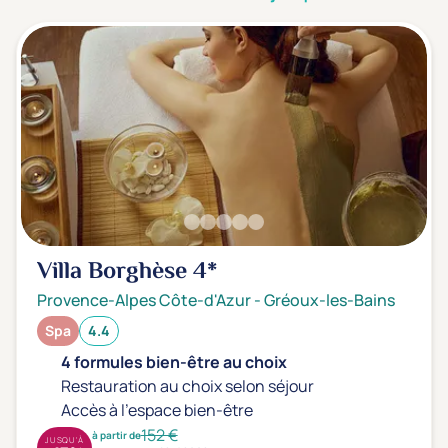
3 étoiles ***
(1)
Note de nos clients
D'après notre partenaire Avis-Vérifiés
Parfait: 4.5+
(2)
Excellent: 4+
(4)
Très bien: 3.5+
(0)
Envie de
Villa Borghèse
4*
Bord de mer
(0)
Provence-Alpes Côte-d'Azur
-
Gréoux-les-Bains
Ville
(0)
Spa
4.4
Montagne
(0)
4 formules bien-être au choix
Campagne
(4)
Restauration au choix selon séjour
Accès à l'espace bien-être
152 €
à partir de
JUSQU'À