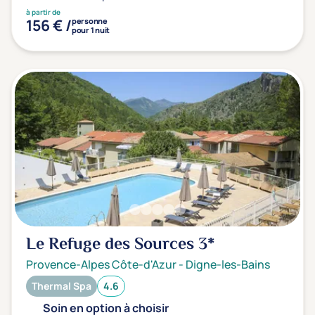
à partir de
156 € /
personne
pour 1 nuit
Le Refuge des Sources
3*
Provence-Alpes Côte-d'Azur
-
Digne-les-Bains
Thermal Spa
4.6
Soin en option à choisir