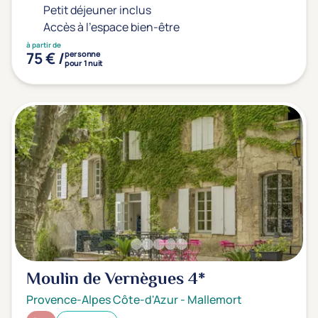
Petit déjeuner inclus
Accès à l'espace bien-être
à partir de
75 € /
personne
pour 1 nuit
Moulin de Vernègues
4*
Provence-Alpes Côte-d'Azur
-
Mallemort