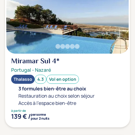
Transports & hébergement
Soins sans hébergement
(0)
Offre séjour + vol inclus
(0)
Miramar Sul
4*
Portugal
-
Nazaré
Thalasso
4.3
Vol en option
3 formules bien-être au choix
Restauration au choix selon séjour
Accès à l'espace bien-être
à partir de
139 € /
personne
pour 2 nuits