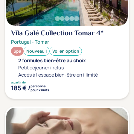
Type de séjour
Thalasso
Thermal Spa
Spa
Vila Galé Collection Tomar
4*
Portugal
-
Tomar
Spa
Nouveau !
Vol en option
Thématiques bien-être
Accès à l'espace bien-être
(0)
2 formules bien-être au choix
Petit déjeuner inclus
Massage, détente, Rituel du monde
(0)
Accès à l'espace bien-être en illimité
Remise en forme
(0)
à partir de
185 € /
personne
Beauté & anti-âge
(0)
pour 2 nuits
Silhouette, Minceur
(0)
Gestion du stress / sommeil
(0)
Spécial dos
(0)
Prévention santé
(0)