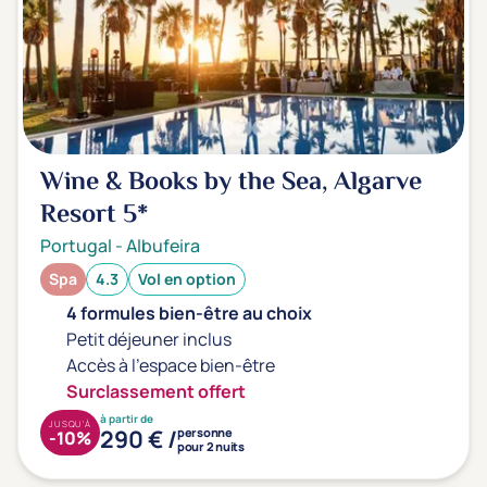
Wine & Books by the Sea, Algarve
Resort
5*
Portugal
-
Albufeira
Spa
4.3
Vol en option
4 formules bien-être au choix
Petit déjeuner inclus
Accès à l'espace bien-être
Surclassement offert
à partir de
JUSQU'À
290 € /
personne
-10%
pour 2 nuits