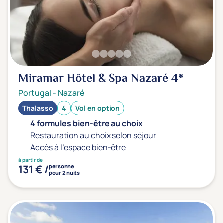
Sport
(0)
Yoga
(0)
Offres spéciales
Miramar Hôtel & Spa Nazaré
4*
Vente Flash & Promo
(0)
Portugal
-
Nazaré
Offres spéciales Solo
(0)
Thalasso
4
Vol en option
4 formules bien-être au choix
Restauration au choix selon séjour
Distance de chez vous
Accès à l'espace bien-être
Établissements proches de chez moi
à partir de
131 € /
personne
Km
pour 2 nuits