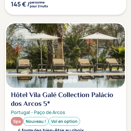
145 € /
personne
pour 2 nuits
Hôtel Vila Galé Collection Palácio
dos Arcos
5*
Portugal
-
Paço de Arcos
Spa
Nouveau !
Vol en option
4 formules bien-être au choix