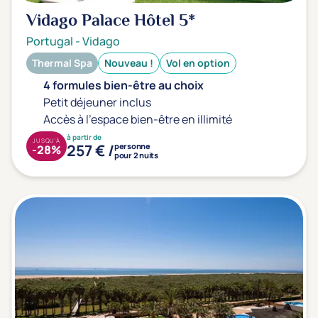
Vidago Palace Hôtel
5*
Portugal
-
Vidago
Thermal Spa
Nouveau !
Vol en option
4 formules bien-être au choix
Petit déjeuner inclus
Accès à l'espace bien-être en illimité
à partir de
JUSQU'À
257 € /
personne
-28%
pour 2 nuits