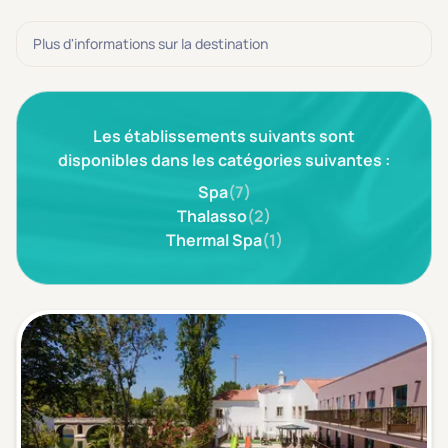
3 étoiles ***
(0)
Plus d'informations sur la destination
Note de nos clients
D'après notre partenaire Avis-Vérifiés
Parfait: 4.5+
(0)
Les établissements suivants sont
Excellent: 4+
(0)
disponibles dans les catégories suivantes :
Très bien: 3.5+
(0)
Spa
(7)
Thalasso
(2)
Thermal Spa
(1)
Envie de
Bord de mer
(0)
Ville
(0)
Montagne
(0)
Campagne
(0)