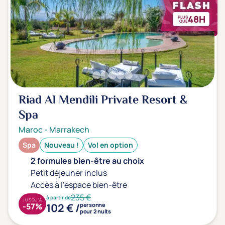
48H
PLUS
QUE
Riad Al Mendili Private Resort &
Spa
Maroc
-
Marrakech
Spa
Nouveau !
Vol en option
2 formules bien-être au choix
Petit déjeuner inclus
Accès à l'espace bien-être
235 €
à partir de
JUSQU'À
102 € /
-57%
personne
pour 2 nuits