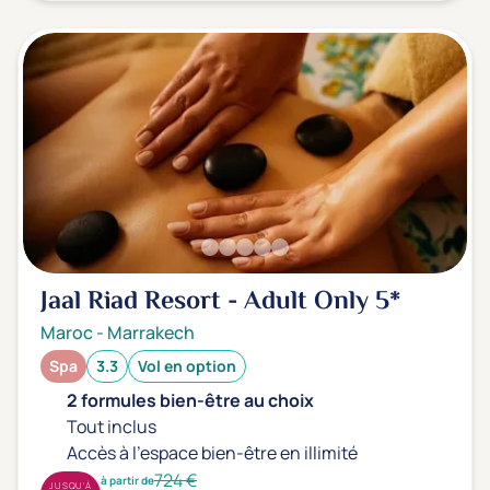
Jaal Riad Resort - Adult Only
5*
Maroc
-
Marrakech
Spa
3.3
Vol en option
2 formules bien-être au choix
Tout inclus
Accès à l'espace bien-être en illimité
724 €
à partir de
JUSQU'À