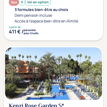
Spa
5
Vol en option
3 formules bien-être au choix
Demi pension incluse
Accès à l'espace bien-être en illimité
à partir de
411 € /
personne
pour 2 nuits
Kenzi Rose Garden
5*