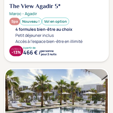
Type de séjour
The View Agadir
5*
Maroc
-
Agadir
Spa
Nouveau !
Vol en option
Thalasso
Thermal Spa
Spa
4 formules bien-être au choix
Petit déjeuner inclus
Accès à l'espace bien-être en illimité
Thématiques bien-être
à partir de
JUSQU'À
Accès à l'espace bien-être
(0)
466 € /
personne
-13%
pour 2 nuits
Massage, détente, Rituel du monde
(0)
Remise en forme
(0)
Beauté & anti-âge
(0)
Silhouette, Minceur
(0)
Gestion du stress / sommeil
(0)
Spécial dos
(0)
Prévention santé
(0)