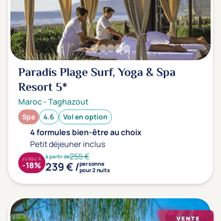
Transports & hébergement
Soins sans hébergement
(0)
Offre séjour + vol inclus
(0)
Paradis Plage Surf, Yoga & Spa
Resort
5*
Maroc
-
Taghazout
Spa
4.6
Vol en option
4 formules bien-être au choix
Petit déjeuner inclus
255 €
à partir de
JUSQU'À
239 € /
-18%
personne
pour 2 nuits