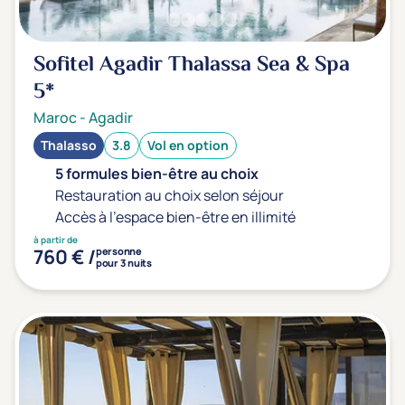
Sport
(0)
Yoga
(0)
Sofitel Agadir Thalassa Sea & Spa
5*
Offres spéciales
Maroc
-
Agadir
Vente Flash & Promo
(0)
Thalasso
3.8
Vol en option
Offres spéciales Solo
(0)
5 formules bien-être au choix
Restauration au choix selon séjour
Accès à l'espace bien-être en illimité
à partir de
Distance de chez vous
760 € /
personne
pour 3 nuits
Établissements proches de chez moi
Km