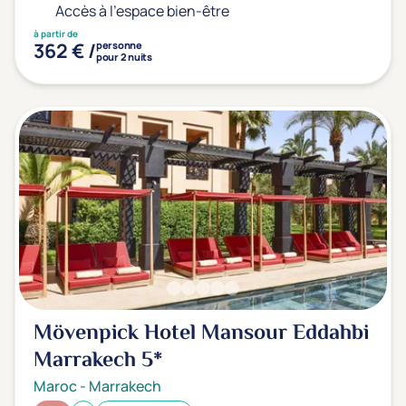
Accès à l'espace bien-être
à partir de
362 € /
personne
pour 2 nuits
Mövenpick Hotel Mansour Eddahbi
Marrakech
5*
Maroc
-
Marrakech