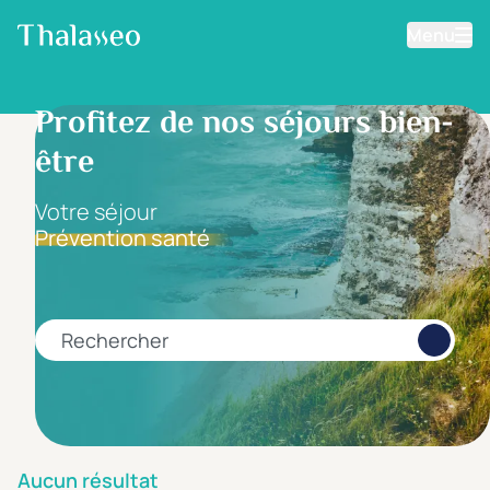
Menu
Aller au contenu principal
Filtrer les résultats
Profitez de nos séjours bien-
être
Fourchette de prix
Prix par personne
Votre séjour
Prévention santé
Minimum
Maximum
€
€
Rechercher
Catégorie d'hôtel
5 étoiles *****
(0)
4 étoiles ****
(0)
Aucun résultat