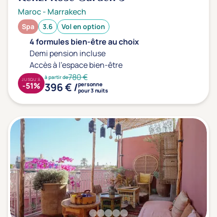
Maroc
-
Marrakech
Spa
3.6
Vol en option
4 formules bien-être au choix
Demi pension incluse
Accès à l'espace bien-être
780 €
à partir de
JUSQU'À
396 € /
-51%
personne
pour 3 nuits