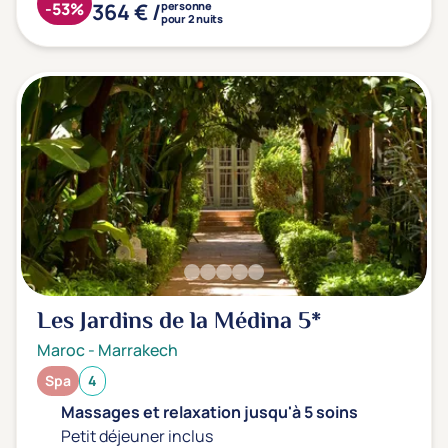
364 € /
-53%
personne
pour 2 nuits
Les Jardins de la Médina
5*
Maroc
-
Marrakech
Spa
4
Massages et relaxation jusqu'à 5 soins
Petit déjeuner inclus