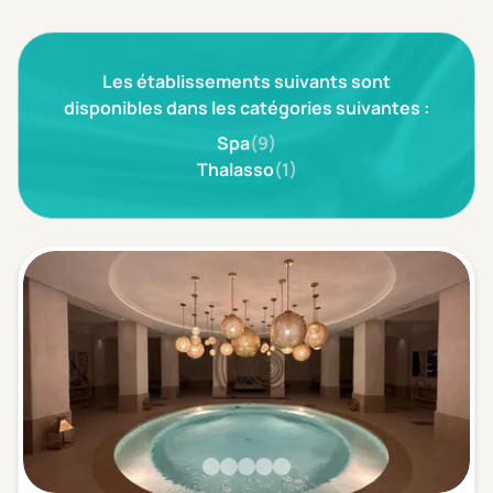
3 étoiles ***
(0)
Les établissements suivants sont
Note de nos clients
D'après notre partenaire Avis-Vérifiés
disponibles dans les catégories suivantes :
Parfait: 4.5+
(0)
Spa
(9)
Excellent: 4+
(0)
Thalasso
(1)
Très bien: 3.5+
(0)
Envie de
Bord de mer
(0)
Ville
(0)
Montagne
(0)
Campagne
(0)