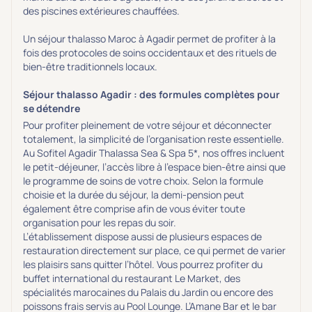
des piscines extérieures chauffées.
Transports & hébergement
Un séjour
thalasso
Maroc
à Agadir permet de profiter à la
Soins sans hébergement
(0)
fois des protocoles de soins occidentaux et des rituels de
Offre séjour + vol inclus
(2)
bien-être traditionnels locaux.
Séjour thalasso Agadir :
des formules
complètes
pour
se détendre
Pour profiter pleinement de votre séjour et déconnecter
totalement, la simplicité de l’organisation reste essentielle.
Au
Sofitel Agadir Thalassa Sea & Spa 5*
, nos offres incluent
le petit-déjeuner, l’accès libre à l’espace bien-être ainsi que
le programme de soins de votre choix. Selon la formule
choisie et la durée du séjour, la demi-pension peut
également être comprise afin de vous éviter toute
organisation pour les repas du soir.
L’établissement dispose aussi de plusieurs espaces de
restauration directement sur place, ce qui permet de varier
les plaisirs sans quitter l’hôtel. Vous pourrez profiter du
buffet international du restaurant Le Market, des
spécialités marocaines du Palais du Jardin ou encore des
poissons frais servis au Pool Lounge. L’Amane Bar et le bar