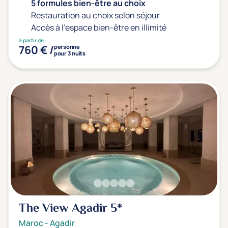
Type de séjour
5 formules bien-être au choix
Restauration au choix selon séjour
Accès à l'espace bien-être en illimité
à partir de
Thalasso
Thermal Spa
Spa
760 € /
personne
pour 3 nuits
(1)
(1)
Thématiques bien-être
Accès à l'espace bien-être
(1)
Massage, détente, Rituel du monde
(2)
Remise en forme
(1)
Beauté & anti-âge
(2)
Silhouette, Minceur
(1)
Gestion du stress / sommeil
(0)
The View Agadir
5*
Spécial dos
(1)
Maroc
-
Agadir