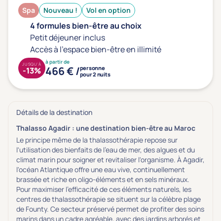
Prévention santé
(0)
Spa
Nouveau !
Vol en option
Sport
(0)
4 formules bien-être au choix
Yoga
(1)
Petit déjeuner inclus
Accès à l'espace bien-être en illimité
à partir de
JUSQU'À
Offres spéciales
466 € /
personne
-13%
pour 2 nuits
Vente Flash & Promo
(1)
Offres spéciales Solo
(0)
Détails de la destination
Thalasso Agadir : une destination bien-être au Maroc
Le principe même de la thalassothérapie repose sur
Distance de chez vous
l'utilisation des bienfaits de l'eau de mer, des algues et du
climat marin pour soigner et revitaliser l'organisme. À Agadir,
Établissements proches de chez moi
l'océan Atlantique offre une eau vive, continuellement
brassée et riche en oligo-éléments et en sels minéraux.
Km
Pour maximiser l'efficacité de ces éléments naturels, les
centres de thalassothérapie se situent sur la célèbre plage
de
Founty
. Ce secteur préservé permet de profiter des soins
marins dans un cadre agréable, avec des jardins arborés et